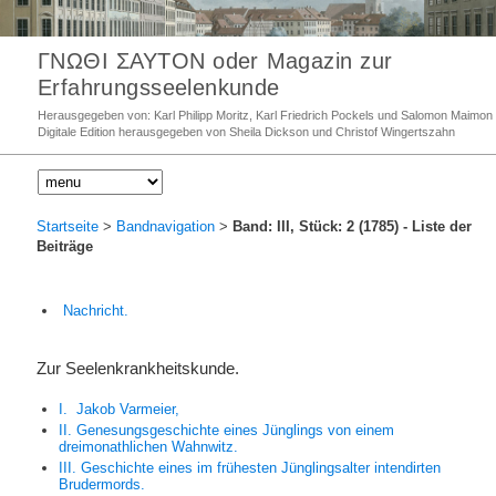
ΓΝΩΘΙ ΣΑΥΤΟΝ oder Magazin zur
Erfahrungsseelenkunde
Herausgegeben von: Karl Philipp Moritz, Karl Friedrich Pockels und Salomon Maimon
Digitale Edition herausgegeben von Sheila Dickson und Christof Wingertszahn
Startseite
>
Bandnavigation
>
Band: III, Stück: 2 (1785)
- Liste der
Beiträge
Nachricht.
Zur Seelenkrankheitskunde.
I.
Jakob Varmeier,
II. Genesungsgeschichte eines Jünglings von einem
dreimonathlichen Wahnwitz.
III. Geschichte eines im frühesten Jünglingsalter intendirten
Brudermords.