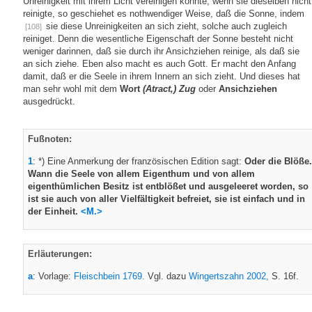
Unreinigkeit mit ihrem Licht vereinigen könnte, wenn sie dieselben nicht
reinigte, so geschiehet es nothwendiger Weise, daß die Sonne, indem
sie diese Unreinigkeiten an sich zieht, solche auch zugleich
[108]
reiniget. Denn die wesentliche Eigenschaft der Sonne besteht nicht
weniger darinnen, daß sie durch ihr Ansichziehen reinige, als daß sie
an sich ziehe. Eben also macht es auch Gott. Er macht den Anfang
damit, daß er die Seele in ihrem Innern an sich zieht. Und dieses hat
man sehr wohl mit dem
Wort
(Atract,) Zug
oder
Ansichziehen
ausgedrückt.
Fußnoten:
1
: *) Eine Anmerkung der französischen Edition sagt:
Oder die Blöße.
Wann die Seele von allem Eigenthum und von allem
eigenthümlichen Besitz ist entblößet und ausgeleeret worden, so
ist sie auch von aller Vielfältigkeit befreiet, sie ist einfach und in
der Einheit.
<M.>
Erläuterungen:
a
: Vorlage:
Fleischbein 1769.
Vgl. dazu
Wingertszahn 2002,
S. 16f.