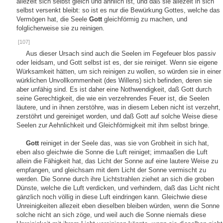
allezeit sich selbst gleich und ähnlich ist, und daß sie allezeit in sich
selbst versenkt bleibt: so ist es nur die Bewürkung Gottes, welche das
Vermögen hat, die Seele
Gott
gleichförmig zu machen, und
folglicherweise sie zu reinigen.
[107]
Aus dieser Ursach sind auch die Seelen im Fegefeuer blos passiv
oder leidsam, und Gott selbst ist es, der sie reiniget. Wenn sie eigene
Würksamkeit hätten, um sich reinigen zu wollen, so würden sie in einer
würklichen Unvollkommenheit (des Willens) sich befinden, deren sie
aber unfähig sind. Es ist daher eine Nothwendigkeit, daß Gott durch
seine Gerechtigkeit, die wie ein verzehrendes Feuer ist, die Seelen
läutere, und in ihnen zerstöhre, was in diesem Leben nicht ist verzehrt,
zerstöhrt und gereiniget worden, und daß Gott auf solche Weise diese
Seelen zur Aehnlichkeit und Gleichförmigkeit mit ihm selbst bringe.
Gott
reiniget in der Seele das, was sie von Grobheit in sich hat,
eben also gleichwie die Sonne die Luft reiniget; immaaßen die Luft
allein die Fähigkeit hat, das Licht der Sonne auf eine lautere Weise zu
empfangen, und gleichsam mit dem Licht der Sonne vermischt zu
werden. Die Sonne durch ihre Lichtstrahlen ziehet an sich die groben
Dünste, welche die Luft verdicken, und verhindern, daß das Licht nicht
gänzlich noch völlig in diese Luft eindringen kann. Gleichwie diese
Unreinigkeiten allezeit eben dieselben bleiben würden, wenn die Sonne
solche nicht an sich zöge, und weil auch die Sonne niemals diese