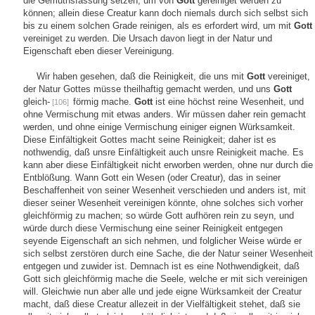
die Gemüthsfassung setzen, um von
Gott
gereiniget werden zu
können; allein diese Creatur kann doch niemals durch sich selbst sich
bis zu einem solchen Grade reinigen, als es erfordert wird, um mit
Gott
vereiniget zu werden. Die Ursach davon liegt in der Natur und
Eigenschaft eben dieser Vereinigung.
Wir haben gesehen, daß die Reinigkeit, die uns mit
Gott
vereiniget,
der Natur Gottes müsse theilhaftig gemacht werden, und uns
Gott
gleich-
förmig mache.
Gott
ist eine höchst reine Wesenheit, und
[106]
ohne Vermischung mit etwas anders. Wir müssen daher rein gemacht
werden, und ohne einige Vermischung einiger eignen Würksamkeit.
Diese Einfältigkeit Gottes macht seine Reinigkeit; daher ist es
nothwendig, daß unsre Einfältigkeit auch unsre Reinigkeit mache. Es
kann aber diese Einfältigkeit nicht erworben werden, ohne nur durch die
Entblößung. Wann Gott ein Wesen (oder Creatur), das in seiner
Beschaffenheit von seiner Wesenheit verschieden und anders ist, mit
dieser seiner Wesenheit vereinigen könnte, ohne solches sich vorher
gleichförmig zu machen; so würde Gott aufhören rein zu seyn, und
würde durch diese Vermischung eine seiner Reinigkeit entgegen
seyende Eigenschaft an sich nehmen, und folglicher Weise würde er
sich selbst zerstören durch eine Sache, die der Natur seiner Wesenheit
entgegen und zuwider ist. Demnach ist es eine Nothwendigkeit, daß
Gott sich gleichförmig mache die Seele, welche er mit sich vereinigen
will. Gleichwie nun aber alle und jede eigne Würksamkeit der Creatur
macht, daß diese Creatur allezeit in der Vielfältigkeit stehet, daß sie