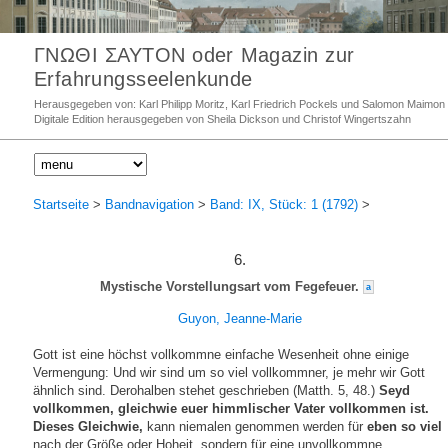
ΓΝΩΘΙ ΣΑΥΤΟΝ oder Magazin zur
Erfahrungsseelenkunde
Herausgegeben von: Karl Philipp Moritz, Karl Friedrich Pockels und Salomon Maimon
Digitale Edition herausgegeben von Sheila Dickson und Christof Wingertszahn
Startseite
>
Bandnavigation
>
Band: IX, Stück: 1 (1792)
>
6.
Mystische Vorstellungsart vom Fegefeuer.
a
Guyon, Jeanne-Marie
Gott ist eine höchst vollkommne einfache Wesenheit ohne einige
Vermengung: Und wir sind um so viel vollkommner, je mehr wir Gott
ähnlich sind. Derohalben stehet geschrieben (Matth. 5, 48.)
Seyd
vollkommen, gleichwie euer himmlischer Vater vollkommen ist.
Dieses Gleichwie,
kann niemalen genommen werden für
eben so viel
nach der Größe oder Hoheit, sondern für eine unvollkommne