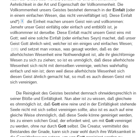
Aehnlichkeit in der Art und Eigenschaft der Vollkommenheit. Die
Vollkommenheit unsers Geistes bestehet demnach in der
Einfalt
(oder
in einem einfachen Wesen, das nicht vervielfältiget ist). Diese Einfalt
und*)
die Einheit machen unsern Geist rein und vollkommen:
1
Jemehr unser Geist einfältig oder einfach und entblößt ist, je
vollkommner ist derselbe. Diese Einfalt macht unsern Geist eins mit
Gott; weil eine solche Einfalt (oder einfaches Seyn) machet, daß unser
Geist Gott ähnlich wird, welcher ist ein einiges und einfaches Wesen;
und setzet man voraus, was gesagt worden, daß es der
[105]
allerhöchsten Wesenheit eine Nothwendigkeit ist, alle ihr gleichförmige
Wesen zu sich zu ziehen; so ist es unmöglich, daß diese allerhöchste
Wesenheit sich nicht mit demselben vereinige, welches wahrhaftig
einfach und rein ist; denn weil diese allerhöchste Wesenheit sich
diesen Geist ähnlich gemacht hat, so muß es auch diesen Geist mit
sich vereinigen.
Die Reinigkeit des Geistes bestehet demnach ohnwidersprechlich in
seiner Blöße und Einfältigkeit. Nun aber ist zu wissen, daß gleichwie
es ohnmöglich ist, daß
Gott
eine reine und in der Einfältigkeit stehende
Seele nicht mit sich selbst vereinigen sollte, also ist es auch auf eine
gleiche Weise ohnmöglich, daß diese Seele könne gereiniget werden,
bis zu einem solchen Grad, der erfordert wird, um mit
Gott
vereiniget
zu werden, ohne nur durch
Gott
selbst. Die Creatur, vermittelst des
Beistandes der Gnade, kann sich zwar wohl durch ihre Würksamkeit in