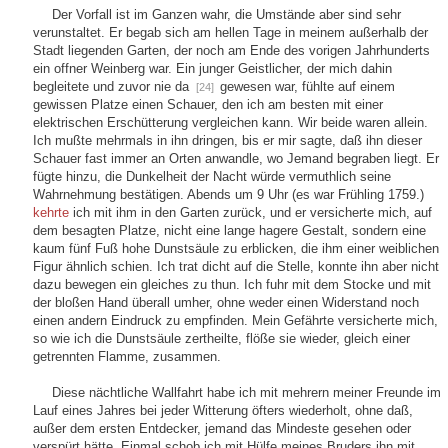
Der Vorfall ist im Ganzen wahr, die Umstände aber sind sehr
verunstaltet. Er begab sich am hellen Tage in meinem außerhalb der
Stadt liegenden Garten, der noch am Ende des vorigen Jahrhunderts
ein offner Weinberg war. Ein junger Geistlicher, der mich dahin
begleitete und zuvor nie da
gewesen war, fühlte auf einem
[24]
gewissen Platze einen Schauer, den ich am besten mit einer
elektrischen Erschütterung vergleichen kann. Wir beide waren allein.
Ich mußte mehrmals in ihn dringen, bis er mir sagte, daß ihn dieser
Schauer fast immer an Orten anwandle, wo Jemand begraben liegt. Er
fügte hinzu, die Dunkelheit der Nacht würde vermuthlich seine
Wahrnehmung bestätigen. Abends um 9 Uhr (es war Frühling 1759.)
kehrte
ich mit ihm in den Garten zurück, und er versicherte mich, auf
dem besagten Platze, nicht eine lange hagere Gestalt, sondern eine
kaum fünf Fuß hohe Dunstsäule zu erblicken, die ihm einer weiblichen
Figur ähnlich schien. Ich trat dicht auf die Stelle, konnte ihn aber nicht
dazu bewegen ein gleiches zu thun. Ich fuhr mit dem Stocke und mit
der bloßen Hand überall umher, ohne weder einen Widerstand noch
einen andern Eindruck zu empfinden. Mein Gefährte versicherte mich,
so wie ich die Dunstsäule zertheilte, flöße sie wieder, gleich einer
getrennten Flamme, zusammen.
Diese nächtliche Wallfahrt habe ich mit mehrern meiner Freunde im
Lauf eines Jahres bei jeder Witterung öfters wiederholt, ohne daß,
außer dem ersten Entdecker, jemand das Mindeste gesehen oder
verspürt hätte. Einmal schob ich mit Hülfe meines Bruders ihn mit