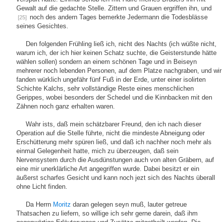
Gewalt auf die gedachte Stelle. Zittern und Grauen ergriffen ihn, und
noch des andern Tages bemerkte Jedermann die Todesblässe
[25]
seines Gesichtes.
Den folgenden Frühling ließ ich, nicht des Nachts (ich wüßte nicht,
warum ich, der ich hier keinen Schatz suchte, die Geisterstunde hätte
wählen sollen) sondern an einem schönen Tage und in Beiseyn
mehrerer noch lebenden Personen, auf dem Platze nachgraben, und wir
fanden würklich ungefähr fünf Fuß in der Erde, unter einer isolirten
Schichte Kalchs, sehr vollständige Reste eines menschlichen
Gerippes, wobei besonders der Schedel und die Kinnbacken mit den
Zähnen noch ganz erhalten waren.
Wahr ists, daß mein schätzbarer Freund, den ich nach dieser
Operation auf die Stelle führte, nicht die mindeste Abneigung oder
Erschütterung mehr spüren ließ, und daß ich nachher noch mehr als
einmal Gelegenheit hatte, mich zu überzeugen, daß sein
Nervensystem durch die Ausdünstungen auch von alten Gräbern, auf
eine mir unerklärliche Art angegriffen wurde. Dabei besitzt er ein
äußerst scharfes Gesicht und kann noch jezt sich des Nachts überall
ohne Licht finden.
Da Herrn
Moritz
daran gelegen seyn muß, lauter getreue
Thatsachen zu liefern, so willige ich sehr gerne darein, daß ihm