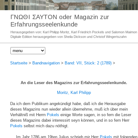
ΓΝΩΘΙ ΣΑΥΤΟΝ oder Magazin zur
Erfahrungsseelenkunde
Herausgegeben von: Karl Philipp Moritz, Karl Friedrich Pockels und Salomon Maimon
Digitale Edition herausgegeben von Sheila Dickson und Christof Wingertszahn
Startseite
>
Bandnavigation
>
Band: VII, Stück: 2 (1789)
>
An die Leser des Magazins zur Erfahrungsseelenkunde.
Moritz, Karl Philipp
Da ich dem Publikum angekündigt habe, daß ich die Herausgabe
dieses Magazins nun wieder allein übernehme, muß ich über mein
Verhältniß mit Herrn
Pokels
einige Worte sagen, in so fern die Leser
dieses Magazins dabei interessirt seyn können, und in so fern Herr
Pokels
selbst mich dazu nöthigt.
Im Jahr 1786 am 19ten Julius schrieb mir Herr
Pokels
mit folgenden