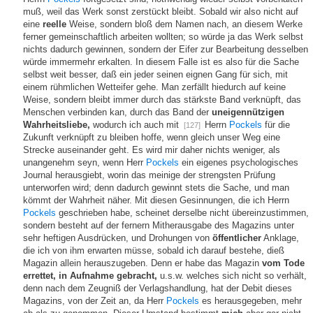
muß, weil das Werk sonst zerstückt bleibt. Sobald wir also nicht auf
eine
reelle
Weise, sondern bloß dem Namen nach, an diesem Werke
ferner gemeinschaftlich arbeiten wollten; so würde ja das Werk selbst
nichts dadurch gewinnen, sondern der Eifer zur Bearbeitung desselben
würde immermehr erkalten. In diesem Falle ist es also für die Sache
selbst weit besser, daß ein jeder seinen eignen Gang für sich, mit
einem rühmlichen Wetteifer gehe. Man zerfällt hiedurch auf keine
Weise, sondern bleibt immer durch das stärkste Band verknüpft, das
Menschen verbinden kan, durch das Band der
uneigennützigen
Wahrheitsliebe,
wodurch ich auch mit
Herrn
Pockels
für die
[127]
Zukunft verknüpft zu bleiben hoffe, wenn gleich unser Weg eine
Strecke auseinander geht. Es wird mir daher nichts weniger, als
unangenehm seyn, wenn Herr
Pockels
ein eigenes psychologisches
Journal herausgiebt, worin das meinige der strengsten Prüfung
unterworfen wird; denn dadurch gewinnt stets die Sache, und man
kömmt der Wahrheit näher. Mit diesen Gesinnungen, die ich Herrn
Pockels
geschrieben habe, scheinet derselbe nicht übereinzustimmen,
sondern besteht auf der fernern Mitherausgabe des Magazins unter
sehr heftigen Ausdrücken, und Drohungen von
öffentlicher
Anklage,
die ich von ihm erwarten müsse, sobald ich darauf bestehe, dieß
Magazin allein herauszugeben. Denn er habe das Magazin
vom Tode
errettet, in Aufnahme gebracht,
u.s.w. welches sich nicht so verhält,
denn nach dem Zeugniß der Verlagshandlung, hat der Debit dieses
Magazins, von der Zeit an, da Herr
Pockels
es herausgegeben, mehr