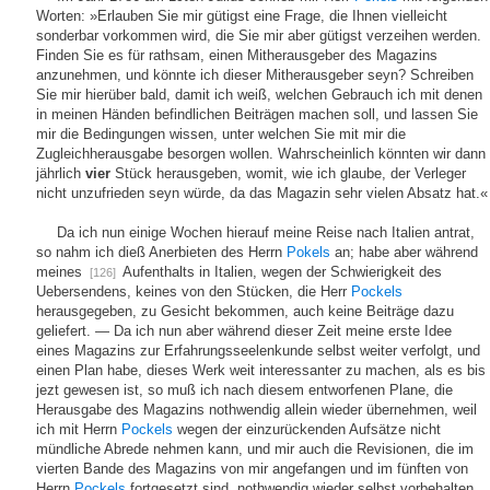
Worten: »Erlauben Sie mir gütigst eine Frage, die Ihnen vielleicht
sonderbar vorkommen wird, die Sie mir aber gütigst verzeihen werden.
Finden Sie es für rathsam, einen Mitherausgeber des Magazins
anzunehmen, und könnte ich dieser Mitherausgeber seyn? Schreiben
Sie mir hierüber bald, damit ich weiß, welchen Gebrauch ich mit denen
in meinen Händen befindlichen Beiträgen machen soll, und lassen Sie
mir die Bedingungen wissen, unter welchen Sie mit mir die
Zugleichherausgabe besorgen wollen. Wahrscheinlich könnten wir dann
jährlich
vier
Stück herausgeben, womit, wie ich glaube, der Verleger
nicht unzufrieden seyn würde, da das Magazin sehr vielen Absatz hat.«
Da ich nun einige Wochen hierauf meine Reise nach Italien antrat,
so nahm ich dieß Anerbieten des Herrn
Pokels
an; habe aber während
meines
Aufenthalts in Italien, wegen der Schwierigkeit des
[126]
Uebersendens, keines von den Stücken, die Herr
Pockels
herausgegeben, zu Gesicht bekommen, auch keine Beiträge dazu
geliefert. — Da ich nun aber während dieser Zeit meine erste Idee
eines Magazins zur Erfahrungsseelenkunde selbst weiter verfolgt, und
einen Plan habe, dieses Werk weit interessanter zu machen, als es bis
jezt gewesen ist, so muß ich nach diesem entworfenen Plane, die
Herausgabe des Magazins nothwendig allein wieder übernehmen, weil
ich mit Herrn
Pockels
wegen der einzurückenden Aufsätze nicht
mündliche Abrede nehmen kann, und mir auch die Revisionen, die im
vierten Bande des Magazins von mir angefangen und im fünften von
Herrn
Pockels
fortgesetzt sind, nothwendig wieder selbst vorbehalten