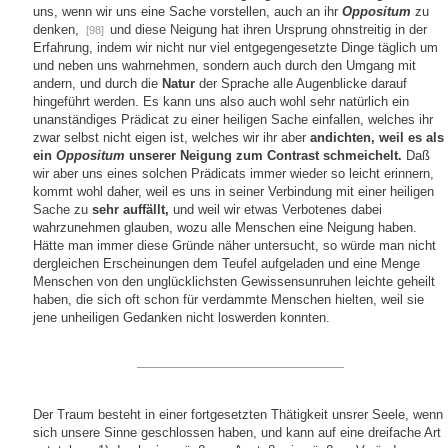
uns, wenn wir uns eine Sache vorstellen, auch an ihr
Oppositum
zu
denken,
und diese Neigung hat ihren Ursprung ohnstreitig in der
[98]
Erfahrung, indem wir nicht nur viel entgegengesetzte Dinge täglich um
und neben uns wahrnehmen, sondern auch durch den Umgang mit
andern, und durch die
Natur
der Sprache alle Augenblicke darauf
hingeführt werden. Es kann uns also auch wohl sehr natürlich ein
unanständiges Prädicat zu einer heiligen Sache einfallen, welches ihr
zwar selbst nicht eigen ist, welches wir ihr aber
andichten, weil es als
ein
Oppositum
unserer Neigung zum Contrast schmeichelt.
Daß
wir aber uns eines solchen Prädicats immer wieder so leicht erinnern,
kommt wohl daher, weil es uns in seiner Verbindung mit einer heiligen
Sache zu
sehr auffällt,
und weil wir etwas Verbotenes dabei
wahrzunehmen glauben, wozu alle Menschen eine Neigung haben.
Hätte man immer diese Gründe näher untersucht, so würde man nicht
dergleichen Erscheinungen dem Teufel aufgeladen und eine Menge
Menschen von den unglücklichsten Gewissensunruhen leichte geheilt
haben, die sich oft schon für verdammte Menschen hielten, weil sie
jene unheiligen Gedanken nicht loswerden konnten.
Der Traum besteht in einer fortgesetzten Thätigkeit unsrer Seele, wenn
sich unsere Sinne geschlossen haben, und kann auf eine dreifache Art