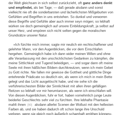
der Welt gleichsam in sich selbst zurückzieht, oft
ganz anders denkt
und empfindet,
als bei Tage; — daß gerade alsdann und sonst
vielleicht nie oft die sonderbarsten und lächerlichsten Mißgeburten von
Gefühlen und Begriffen in uns entstehen. So dunkel und verworren
diese Begriffe und Gefühle aber auch immer seyn mögen; so lebhaft
würken sie doch gemeiniglich auf unsere Einbildungskraft, ja selbst auf
unser Herz, und empören sich nicht selten gegen die moralischen
Grundsätze unserer Natur.
»Ich fürchte mich immer, sagte mir neulich ein rechtschaffener und
gelehrter Mann, vor den Augenblicken, die vor dem Einschlafen
hergehen. Gemeiniglich habe ich dann wider meinen Willen und ohne
alle Veranlassung mit den unschicklichsten Gedanken zu kämpfen, die
meine Sittlichkeit und Tugend beleidigen, — und sogar dann oft meine
Seele mit ihren häßlichen Bildern durchkreutzen, wenn ich mein Gebet
zu Gott richte. Nie fallen mir gewisse die Gottheit und göttliche Dinge
entehrende Prädicate so deutlich ein, als wenn ich mich in mein Bette
gelegt und das Licht ausgelöscht habe, und nie sehe ich die
verführerischesten Bilder der Sinnlichkeit mit allen ihren gefälligen
Reitzen so lebhaft vor mir herumtanzen, als wenn ich einschlafen will.
Von diesen Augenblicken, fuhr er fort, haben vornehmlich junge Leute
beiderlei Geschlechts sehr viel zu fürchten. Ihre lebhafte Phantasie
mahlt ihnen
alsdann allerlei Scenen der Wollust mit den hellesten
[90]
Farben ab, und sie haben dadurch oft schon lange ihre Unschuld
verloren, wenn sie gleich noch äußerlich schamhaft erröthen können«.