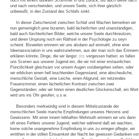
noch mit einem dunkeln Schimmer in uns zurück, bis auch diese nach
und nach verschwinden, und unsere Seele, sich ihrer gänzlich
unbewußt, in den Zustand des Schlafs sinkt.
In dieser Zwischenzeit zwischen Schlaf und Wachen bemerken wir
nun gemeiniglich jene bizarren, bald lächerlichen und unanständigen,
bald auch fürchterlichen Bilder, welche unsere Seele durchkreutzen,
und deren Ursprung noch ein Räthsel in der Psychologie zu seyn
scheint. Bisweilen erinnern wir uns alsdann auf einmahl, ohne eine
Ideenassociation in uns wahrzunehmen, aus der man sich das Erinnern
erklären könnte, Dinge, die wir längst
vergessen hatten; es fallen
[93]
uns Scenen aus unserer Jugend ein, die wir mit einer erstaunlichen
Pünctlichkeit gleichsam vor unsern Augen vorübergehen sehen; oder
wir erblicken einen hell leuchtenden Gegenstand, eine abscheuliche,
menschliche Gestalt, eine Leiche, einen Abgrund, ein reitzendes
Frauenzimmer, einen lächerlichen Kontrast zwischen zwei
Gegenständen; oder wir hören einen deutlichen Glockenschall, ein Wort
wird uns ins Ohr gerufen, u.s.w.
Besonders merkwürdig sind in diesem Mittelzustande der
menschlichen Seele manche Empfindungen unseres Herzens und
Gewissens. Mit einer innern lebhaften Wehmuth erinnern wir uns dann
oft eines Fehlers unserer Jugend, welcher während daß wir wachten,
keine solche unangenehme Empfindung in uns zu erregen pflegte; wir
erröthen in der stillen Einsamkeit der Nacht bei gewissen Gedanken vor