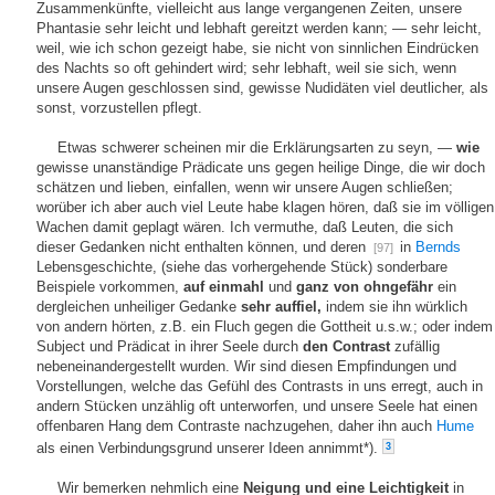
Zusammenkünfte, vielleicht aus lange vergangenen Zeiten, unsere
Phantasie sehr leicht und lebhaft gereitzt werden kann; — sehr leicht,
weil, wie ich schon gezeigt habe, sie nicht von sinnlichen Eindrücken
des Nachts so oft gehindert wird; sehr lebhaft, weil sie sich, wenn
unsere Augen geschlossen sind, gewisse Nudidäten viel deutlicher, als
sonst, vorzustellen pflegt.
Etwas schwerer scheinen mir die Erklärungsarten zu seyn, —
wie
gewisse unanständige Prädicate uns gegen heilige Dinge, die wir doch
schätzen und lieben, einfallen, wenn wir unsere Augen schließen;
worüber ich aber auch viel Leute habe klagen hören, daß sie im völligen
Wachen damit geplagt wären. Ich vermuthe, daß Leuten, die sich
dieser Gedanken nicht enthalten können, und deren
in
Bernds
[97]
Lebensgeschichte, (siehe das vorhergehende Stück) sonderbare
Beispiele vorkommen,
auf einmahl
und
ganz von ohngefähr
ein
dergleichen unheiliger Gedanke
sehr auffiel,
indem sie ihn würklich
von andern hörten, z.B. ein Fluch gegen die Gottheit u.s.w.; oder indem
Subject und Prädicat in ihrer Seele durch
den Contrast
zufällig
nebeneinandergestellt wurden. Wir sind diesen Empfindungen und
Vorstellungen, welche das Gefühl des Contrasts in uns erregt, auch in
andern Stücken unzählig oft unterworfen, und unsere Seele hat einen
offenbaren Hang dem Contraste nachzugehen, daher ihn auch
Hume
als einen Verbindungsgrund unserer Ideen annimmt*).
3
Wir bemerken nehmlich eine
Neigung und eine Leichtigkeit
in