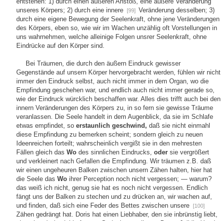
entstehen: 1) durch einen äußeren Anstoß, eine äußere Veränderung
unseres Körpers; 2) durch eine innere
Veränderung desselben; 3)
[99]
durch eine eigene Bewegung der Seelenkraft, ohne jene Veränderungen
des Körpers, eben so, wie wir im Wachen unzählig oft Vorstellungen in
uns wahrnehmen, welche alleinige Folgen unsrer Seelenkraft, ohne
Eindrücke auf den Körper sind.
Bei Träumen, die durch den äußern Eindruck gewisser
Gegenstände auf unsern Körper hervorgebracht werden, fühlen wir nicht
immer den Eindruck selbst, auch nicht immer in dem Organ, wo die
Empfindung geschehen war, und endlich auch nicht immer gerade so,
wie der Eindruck würcklich beschaffen war. Alles dies trifft auch bei den
innern Veränderungen des Körpers zu, in so fern sie gewisse Träume
veranlassen. Die Seele handelt in dem Augenblick, da sie im Schlafe
etwas empfindet, so
erstaunlich geschwind,
daß sie nicht einmahl
diese Empfindung zu bemerken scheint; sondern gleich zu neuen
Ideenreichen forteilt; wahrscheinlich vergißt sie in den mehresten
Fällen gleich das
Wo
des sinnlichen Eindrucks,
oder
sie vergrößert
und verkleinert nach Gefallen die Empfindung. Wir träumen z.B. daß
wir einen ungeheuren Balken zwischen unsern Zähen halten, hier hat
die Seele das
Wo
ihrer Perception noch nicht vergessen; — warum?
das weiß ich nicht, genug sie hat es noch nicht vergessen. Endlich
fängt uns der Balken zu stechen und zu drücken an, wir wachen auf,
und finden, daß sich eine Feder des Bettes zwischen unsere
[100]
Zähen gedrängt hat. Doris hat einen Liebhaber, den sie inbrünstig liebt,