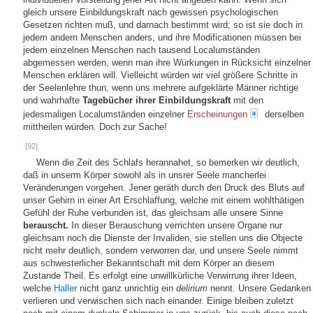
gleich unsere Einbildungskraft nach gewissen psychologischen
Gesetzen richten muß, und darnach bestimmt wird; so ist sie doch in
jedem andern Menschen anders, und ihre Modificationen müssen bei
jedem einzelnen Menschen nach tausend Localumständen
abgemessen werden, wenn man ihre Würkungen in Rücksicht einzelner
Menschen erklären will. Vielleicht würden wir viel größere Schritte in
der Seelenlehre thun, wenn uns mehrere aufgeklärte Männer richtige
und wahrhafte
Tagebücher ihrer Einbildungskraft
mit den
jedesmaligen Localumständen einzelner
Erscheinungen
derselben
a
mittheilen würden. Doch zur Sache!
[92]
Wenn die Zeit des Schlafs herannahet, so bemerken wir deutlich,
daß in unserm Körper sowohl als in unsrer Seele mancherlei
Veränderungen vorgehen. Jener geräth durch den Druck des Bluts auf
unser Gehirn in einer Art Erschlaffung, welche mit einem wohlthätigen
Gefühl der Ruhe verbunden ist, das gleichsam alle unsere Sinne
berauscht.
In dieser Berauschung verrichten unsere Organe nur
gleichsam noch die Dienste der Invaliden, sie stellen uns die Objecte
nicht mehr deutlich, sondern verworren dar, und unsere Seele nimmt
aus schwesterlicher Bekanntschaft mit dem Körper an diesem
Zustande Theil. Es erfolgt eine unwillkürliche Verwirrung ihrer Ideen,
welche
Haller
nicht ganz unrichtig ein
delirium
nennt. Unsere Gedanken
verlieren und verwischen sich nach einander. Einige bleiben zuletzt