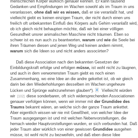
menschlichen Körper würklich genauer kennen. Er kann tausend
Gedanken und Empfindungen im Wachen sowohl als im Traum in uns
veranlassen,
ohne daß wir es wissen,
daß er sie veranlaßt hat, und
vielleicht giebt es keinen einzigen Traum, der nicht durch einen uns
freilich oft unbekannten Einfluß des Körpers aufs Gehirn veranlaßt wird,
ob ich gleich nicht behaupten möchte, daß wir bei einer völligen
Gesundheit unsrer animalischen Maschine nicht träumen. Eben so
schwer ist es nun auch zu beantworten,
warum
und
wie
die Seele bei
ihren Träumen diesen und jenen Weg und keinen andern nimmt,
warum
sich die Ideen so und nicht anders associirten?
Daß diese Association nach den bekannten Gesetzen der
Einbildungskraft erfolge und erfolgen
müsse,
ist wohl nicht zu läugnen,
und auch in dem verworrensten Traum giebt es noch einen
Zusammenhang, wo eine Idee an die andre gekettet ist, ob wir gleich
darin bei den Wiederhohlungen desselben im Wachen ungeheure
Lücken und Sprünge wahrzunehmen glauben*).
Vielleicht würden
4
wir
diese sonderbaren, oft sich widersprechenden Associationen
[102]
genauer verfolgen können, wenn wir immer mit
der Grundidee des
Traums
bekannt wären, an welche sich der ganze Traum ankettet.
Aber eigentlich wissen wir nie mit Gewißheit, von welcher Idee der
Traum ausgegangen ist und mit welchen Nebenvorstellungen, die
hernach wieder Hauptvorstellungen wurden, er sich verbunden hat. Daß
jeder Traum aber würklich von einer gewissen
Grundidee
ausgehen
müsse, ist wohl nicht zu bezweifeln, und daß eben diese Idee