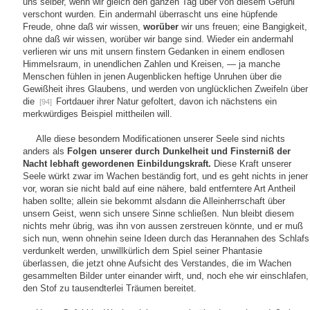
uns selber, wenn wir gleich den ganzen Tag über von diesem Gefühl
verschont wurden. Ein andermahl überrascht uns eine hüpfende
Freude, ohne daß wir wissen,
worüber
wir uns freuen; eine Bangigkeit,
ohne daß wir wissen, worüber wir bange sind. Wieder ein andermahl
verlieren wir uns mit unsern finstern Gedanken in einem endlosen
Himmelsraum, in unendlichen Zahlen und Kreisen, — ja manche
Menschen fühlen in jenen Augenblicken heftige Unruhen über die
Gewißheit ihres Glaubens, und werden von unglücklichen Zweifeln über
die
Fortdauer ihrer Natur gefoltert, davon ich nächstens ein
[94]
merkwürdiges Beispiel mittheilen will.
Alle diese besondern Modificationen unserer Seele sind nichts
anders als
Folgen unserer durch Dunkelheit und Finsterniß der
Nacht lebhaft gewordenen Einbildungskraft.
Diese Kraft unserer
Seele würkt zwar im Wachen beständig fort, und es geht nichts in jener
vor, woran sie nicht bald auf eine nähere, bald entferntere Art Antheil
haben sollte; allein sie bekommt alsdann die Alleinherrschaft über
unsern Geist, wenn sich unsere Sinne schließen. Nun bleibt diesem
nichts mehr übrig, was ihn von aussen zerstreuen könnte, und er muß
sich nun, wenn ohnehin seine Ideen durch das Herannahen des Schlafs
verdunkelt werden, unwillkürlich dem Spiel seiner Phantasie
überlassen, die jetzt ohne Aufsicht des Verstandes, die im Wachen
gesammelten Bilder unter einander wirft, und, noch ehe wir einschlafen,
den Stof zu tausendterlei Träumen bereitet.