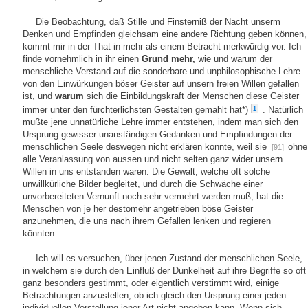
Die Beobachtung, daß Stille und Finsterniß der Nacht unserm
Denken und Empfinden gleichsam eine andere Richtung geben können,
kommt mir in der That in mehr als einem Betracht merkwürdig vor. Ich
finde vornehmlich in ihr einen
Grund mehr,
wie und warum der
menschliche Verstand auf die sonderbare und unphilosophische Lehre
von den Einwürkungen böser Geister auf unsern freien Willen gefallen
ist, und
warum
sich die Einbildungskraft der Menschen diese Geister
immer unter den fürchterlichsten Gestalten gemahlt hat*)
. Natürlich
1
mußte jene unnatürliche Lehre immer entstehen, indem man sich den
Ursprung gewisser unanständigen Gedanken und Empfindungen der
menschlichen Seele deswegen nicht erklären konnte, weil sie
ohne
[91]
alle Veranlassung von aussen und nicht selten ganz wider unsern
Willen in uns entstanden waren. Die Gewalt, welche oft solche
unwillkürliche Bilder begleitet, und durch die Schwäche einer
unvorbereiteten Vernunft noch sehr vermehrt werden muß, hat die
Menschen von je her destomehr angetrieben böse Geister
anzunehmen, die uns nach ihrem Gefallen lenken und regieren
könnten.
Ich will es versuchen, über jenen Zustand der menschlichen Seele,
in welchem sie durch den Einfluß der Dunkelheit auf ihre Begriffe so oft
ganz besonders gestimmt, oder eigentlich verstimmt wird, einige
Betrachtungen anzustellen; ob ich gleich den Ursprung einer jeden
individuellen Vorstellung jener Art nicht angeben kann. Wenn sich