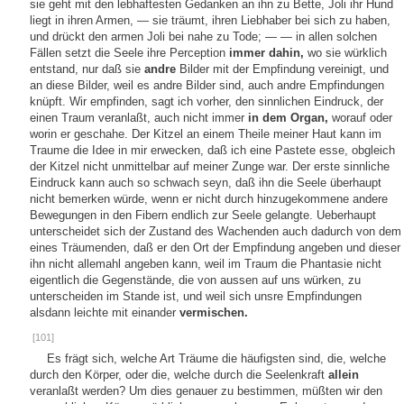
sie geht mit den lebhaftesten Gedanken an ihn zu Bette, Joli ihr Hund
liegt in ihren Armen, — sie träumt, ihren Liebhaber bei sich zu haben,
und drückt den armen Joli bei nahe zu Tode; — — in allen solchen
Fällen setzt die Seele ihre Perception
immer dahin,
wo sie würklich
entstand, nur daß sie
andre
Bilder mit der Empfindung vereinigt, und
an diese Bilder, weil es andre Bilder sind, auch andre Empfindungen
knüpft. Wir empfinden, sagt ich vorher, den sinnlichen Eindruck, der
einen Traum veranlaßt, auch nicht immer
in dem Organ,
worauf oder
worin er geschahe. Der Kitzel an einem Theile meiner Haut kann im
Traume die Idee in mir erwecken, daß ich eine Pastete esse, obgleich
der Kitzel nicht unmittelbar auf meiner Zunge war. Der erste sinnliche
Eindruck kann auch so schwach seyn, daß ihn die Seele überhaupt
nicht bemerken würde, wenn er nicht durch hinzugekommene andere
Bewegungen in den Fibern endlich zur Seele gelangte. Ueberhaupt
unterscheidet sich der Zustand des Wachenden auch dadurch von dem
eines Träumenden, daß er den Ort der Empfindung angeben und dieser
ihn nicht allemahl angeben kann, weil im Traum die Phantasie nicht
eigentlich die Gegenstände, die von aussen auf uns würken, zu
unterscheiden im Stande ist, und weil sich unsre Empfindungen
alsdann leichte mit einander
vermischen.
[101]
Es frägt sich, welche Art Träume die häufigsten sind, die, welche
durch den Körper, oder die, welche durch die Seelenkraft
allein
veranlaßt werden? Um dies genauer zu bestimmen, müßten wir den