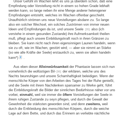
Unser Gefühl im Wachen lehrt es uns ja überdem schon, daß eine
Empfindung oder Vorstellung nicht in einem so hohen Grade lebhaft
werden kann, so lange neben ihr eine Menge anderer heterogener
Empfindungen entsteht, welches im Wachen offenbar geschieht.
Unaufhörlich strömen uns neue Vorstellungen alsdann zu. So lange
also ein solcher Wechsel, ein solches Zuströmen von immer neuen
Ideen und Empfindungen da ist, und unsere Seele
also (ich
[95]
verstehe in einem gesunden Zustande) ihre Aufmerksamkeit theilen
muß, pflegt auch unsere Einbildungskraft noch in ihren Gränzen zu
bleiben. Sie kann nicht nach ihren eigensinnigen Launen handeln, wenn
sie zu oft, wie im Wachen, gestört wird; — aber sie nimmt an Stärke
(so wie alle Kräfte der Seele) erstaunlich zu, wenn sie allein handeln
kann*)
.
2
Aus eben dieser
Alleinwürksamkeit
der Phantasie lassen sich nun
vornehmlich die wollüstigen Bil-
der erklären, welche uns des
[96]
Nachts beunruhigen und unsere Schamhaftigkeit beleidigen. Wenn der
menschliche Körper von den Arbeiten des Tages frei der Ruhe genießt,
und die Seele mit ihrem Nachdenken sparsamer zu Werke geht, führt
die Einbildungskraft die Bilder der sinnlichen Bedürfnisse näher vor uns
vorbei,
einmahl,
weil sie immer die
öftern
Vorstellungen der Seele in
ihrem ruhigen Zustande zu seyn pflegen, und durch die Gewalt der
Gewohnheit die stärksten geworden sind, und denn
zweitens,
weil
durch die Entkleidung des menschlichen Körpers, durch die weiche
Lage auf dem Bette, und durch das Erinnern an verliebte nächtliche