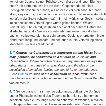
von einem Baume, seinen Früchten, von diesen und jenen Blumen
habe? Ich erstaunte, wie ich ihn diese Gegenstände mit einer
Richtigkeit beschreiben hörte, als ob er sie vor sich sähe. Ich habe
alles, sagte er mir, von meinem dritten bis vierten Jahre so erstaunlich
lebhaft in der Seele behalten, daß mir mein würkliches Gesicht selbst
keine deutlichern Vorstellungen würde geben können. Welche
Vorstellung, fuhr ich fort, ist Ihnen aber wohl nach Ihrem Gefühl die
allerlebhafteste, die Sie in sich wahrnehmen? — ein freundliches
Lächeln verbreitete sich über sein ganzes Gesicht, er drückte mir die
Hand recht innig und lebhaft, und rief laut aus: die Vorstellung eines
Mädchens, — eines Mädchens!
3
: *)
Contrast or Contrariety is a connexion among Ideas: but it
may, perhaps, be considered as a mixture of
Causation
and
Resemblance.
Where two objects are contrary, the one destroys tbe
other; that is, the cause of its annihilation, and the idea of the
annihilation of an object, implies the idea of its
former
existence.
Siehe
Humes
Versuch
of the association of Ideas,
worin noch
manche andere herrliche Aufschlüsse über die Natur unserer Begriffe
vorkommen.
c
4
: *) Sonderbar ists mir immer vorgekommen, daß wir die Sprünge
unsrer Phantasie während des Traums selbst nicht zu bemerken
scheinen, daß sie uns lange nicht so sehr, wie im Wachen, auffallen.
So lange wir träumen, scheint alles einen sehr guten Zusammenhang