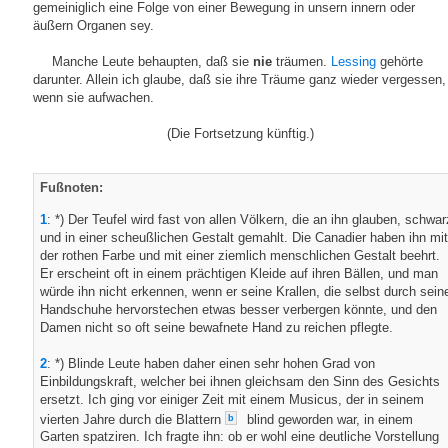
gemeiniglich eine Folge von einer Bewegung in unsern innern oder
äußern Organen sey.
Manche Leute behaupten, daß sie
nie
träumen.
Lessing
gehörte
darunter. Allein ich glaube, daß sie ihre Träume ganz wieder vergessen,
wenn sie aufwachen.
(Die Fortsetzung künftig.)
Fußnoten:
1
: *) Der Teufel wird fast von allen Völkern, die an ihn glauben, schwar
und in einer scheußlichen Gestalt gemahlt. Die Canadier haben ihn mit
der rothen Farbe und mit einer ziemlich menschlichen Gestalt beehrt.
Er erscheint oft in einem prächtigen Kleide auf ihren Bällen, und man
würde ihn nicht erkennen, wenn er seine Krallen, die selbst durch sein
Handschuhe hervorstechen etwas besser verbergen könnte, und den
Damen nicht so oft seine bewafnete Hand zu reichen pflegte.
2
: *) Blinde Leute haben daher einen sehr hohen Grad von
Einbildungskraft, welcher bei ihnen gleichsam den Sinn des Gesichts
ersetzt. Ich ging vor einiger Zeit mit einem Musicus, der in seinem
vierten Jahre durch die Blattern
blind geworden war, in einem
b
Garten spatziren. Ich fragte ihn: ob er wohl eine deutliche Vorstellung