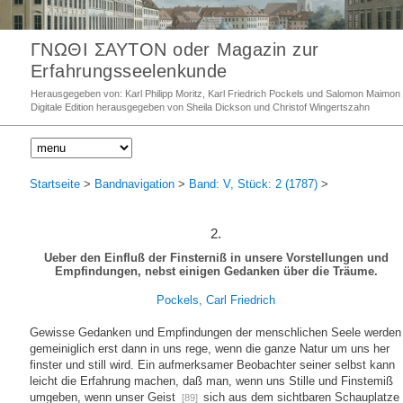
ΓΝΩΘΙ ΣΑΥΤΟΝ oder Magazin zur
Erfahrungsseelenkunde
Herausgegeben von: Karl Philipp Moritz, Karl Friedrich Pockels und Salomon Maimon
Digitale Edition herausgegeben von Sheila Dickson und Christof Wingertszahn
Startseite
>
Bandnavigation
>
Band: V, Stück: 2 (1787)
>
2.
Ueber den Einfluß der Finsterniß in unsere Vorstellungen und
Empfindungen, nebst einigen Gedanken über die Träume.
Pockels, Carl Friedrich
Gewisse Gedanken und Empfindungen der menschlichen Seele werden
gemeiniglich erst dann in uns rege, wenn die ganze Natur um uns her
finster und still wird. Ein aufmerksamer Beobachter seiner selbst kann
leicht die Erfahrung machen, daß man, wenn uns Stille und Finstemiß
umgeben, wenn unser Geist
sich aus dem sichtbaren Schauplatze
[89]