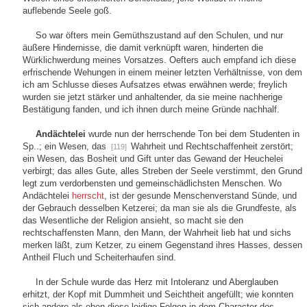
auflebende Seele goß.
So war öfters mein Gemüthszustand auf den Schulen, und nur
äußere Hindernisse, die damit verknüpft waren, hinderten die
Würklichwerdung meines Vorsatzes. Oefters auch empfand ich diese
erfrischende Wehungen in einem meiner letzten Verhältnisse, von dem
ich am Schlusse dieses Aufsatzes etwas erwähnen werde; freylich
wurden sie jetzt stärker und anhaltender, da sie meine nachherige
Bestätigung fanden, und ich ihnen durch meine Gründe nachhalf.
Andächtelei
wurde nun der herrschende Ton bei dem Studenten in
Sp..; ein Wesen, das
Wahrheit und Rechtschaffenheit zerstört;
[119]
ein Wesen, das Bosheit und Gift unter das Gewand der Heuchelei
verbirgt; das alles Gute, alles Streben der Seele verstimmt, den Grund
legt zum verdorbensten und gemeinschädlichsten Menschen. Wo
Andächtelei
herrscht
, ist der gesunde Menschenverstand Sünde, und
der Gebrauch desselben Ketzerei; da man sie als die Grundfeste, als
das Wesentliche der Religion ansieht, so macht sie den
rechtschaffensten Mann, den Mann, der Wahrheit lieb hat und sichs
merken läßt, zum Ketzer, zu einem Gegenstand ihres Hasses, dessen
Antheil Fluch und Scheiterhaufen sind.
In der Schule wurde das Herz mit Intoleranz und Aberglauben
erhitzt, der Kopf mit Dummheit und Seichtheit angefüllt; wie konnten
sich andere als eben diese leidige Folgen in dem Character des