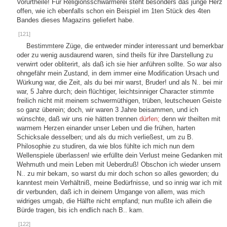
Vorurtheile! Für Religionsschwärmerei steht besonders das junge Herz
offen, wie ich ebenfalls schon ein Beispiel im 1ten Stück des 4ten
Bandes dieses Magazins geliefert habe.
[121]
Bestimmtere Züge, die entweder minder interessant und bemerkbar
oder zu wenig ausdaurend waren, sind theils für ihre Darstellung zu
verwirrt oder obliterirt, als daß ich sie hier anführen sollte. So war also
ohngefähr mein Zustand, in dem immer eine Modification Ursach und
Würkung war, die Zeit, als du bei mir warst, Bruder! und als N.. bei mir
war, 5 Jahre durch; dein flüchtiger, leichtsinniger Character stimmte
freilich nicht mit meinem schwermüthigen, trüben, leutscheuen Geiste
so ganz überein; doch, wir waren 3 Jahre beisammen, und ich
wünschte, daß wir uns nie hätten trennen
dürfen;
denn wir theilten mit
warmem Herzen einander unser Leben und die frühen, harten
Schicksale desselben; und als du mich verließest, um zu B.
Philosophie zu studiren, da wie blos fühlte ich mich nun dem
Wellenspiele überlassen! wie erfüllte dein Verlust meine Gedanken mit
Wehmuth und mein Leben mit Ueberdruß! Obschon ich wieder unsern
N.. zu mir bekam, so warst du mir doch schon so alles geworden; du
kanntest mein Verhältniß, meine Bedürfnisse, und so innig war ich mit
dir verbunden, daß ich in deinem Umgange von allem, was mich
widriges umgab, die Hälfte nicht empfand; nun mußte ich allein die
Bürde tragen, bis ich endlich nach B.. kam.
[122]