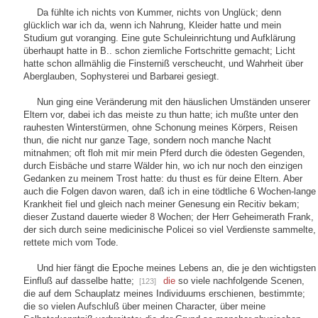
Da fühlte ich nichts von Kummer, nichts von Unglück; denn
glücklich war ich da, wenn ich Nahrung, Kleider hatte und mein
Studium gut voranging. Eine gute Schuleinrichtung und Aufklärung
überhaupt hatte in B.. schon ziemliche Fortschritte gemacht; Licht
hatte schon allmählig die Finsterniß verscheucht, und Wahrheit über
Aberglauben, Sophysterei und Barbarei gesiegt.
Nun ging eine Veränderung mit den häuslichen Umständen unserer
Eltern vor, dabei ich das meiste zu thun hatte; ich mußte unter den
rauhesten Winterstürmen, ohne Schonung meines Körpers, Reisen
thun, die nicht nur ganze Tage, sondern noch manche Nacht
mitnahmen; oft floh mit mir mein Pferd durch die ödesten Gegenden,
durch Eisbäche und starre Wälder hin, wo ich nur noch den einzigen
Gedanken zu meinem Trost hatte: du thust es für deine Eltern. Aber
auch die Folgen davon waren, daß ich in eine tödtliche 6 Wochen-lange
Krankheit fiel und gleich nach meiner Genesung ein Recitiv bekam;
dieser Zustand dauerte wieder 8 Wochen; der Herr Geheimerath Frank,
der sich durch seine medicinische Policei so viel Verdienste sammelte,
rettete mich vom Tode.
Und hier fängt die Epoche meines Lebens an, die je den wichtigsten
Einfluß auf dasselbe hatte;
die
so viele nachfolgende Scenen,
[123]
die auf dem Schauplatz meines Individuums erschienen, bestimmte;
die so vielen Aufschluß über meinen Character, über meine