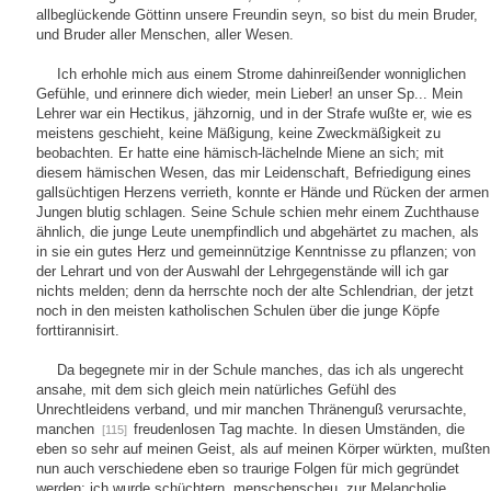
allbeglückende Göttinn unsere Freundin seyn, so bist du mein Bruder,
und Bruder aller Menschen, aller Wesen.
Ich erhohle mich aus einem Strome dahinreißender wonniglichen
Gefühle, und erinnere dich wieder, mein Lieber! an unser Sp... Mein
Lehrer war ein Hectikus, jähzornig, und in der Strafe wußte er, wie es
meistens geschieht, keine Mäßigung, keine Zweckmäßigkeit zu
beobachten. Er hatte eine hämisch-lächelnde Miene an sich; mit
diesem hämischen Wesen, das mir Leidenschaft, Befriedigung eines
gallsüchtigen Herzens verrieth, konnte er Hände und Rücken der armen
Jungen blutig schlagen. Seine Schule schien mehr einem Zuchthause
ähnlich, die junge Leute unempfindlich und abgehärtet zu machen, als
in sie ein gutes Herz und gemeinnützige Kenntnisse zu pflanzen; von
der Lehrart und von der Auswahl der Lehrgegenstände will ich gar
nichts melden; denn da herrschte noch der alte Schlendrian, der jetzt
noch in den meisten katholischen Schulen über die junge Köpfe
forttirannisirt.
Da begegnete mir in der Schule manches, das ich als ungerecht
ansahe, mit dem sich gleich mein natürliches Gefühl des
Unrechtleidens verband, und mir manchen Thränenguß verursachte,
manchen
freudenlosen Tag machte. In diesen Umständen, die
[115]
eben so sehr auf meinen Geist, als auf meinen Körper würkten, mußten
nun auch verschiedene eben so traurige Folgen für mich gegründet
werden; ich wurde schüchtern, menschenscheu, zur Melancholie