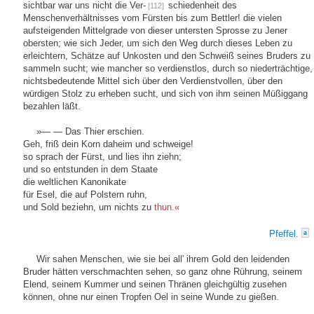
sichtbar war uns nicht die Ver-
schiedenheit des
[112]
Menschenverhältnisses vom Fürsten bis zum Bettler! die vielen
aufsteigenden Mittelgrade von dieser untersten Sprosse zu Jener
obersten; wie sich Jeder, um sich den Weg durch dieses Leben zu
erleichtern, Schätze auf Unkosten und den Schweiß seines Bruders zu
sammeln sucht; wie mancher so verdienstlos, durch so niederträchtige,
nichtsbedeutende Mittel sich über den Verdienstvollen, über den
würdigen Stolz zu erheben sucht, und sich von ihm seinen Müßiggang
bezahlen läßt.
»— — Das Thier erschien.
Geh, friß dein Korn daheim und schweige!
so sprach der Fürst, und lies ihn ziehn;
und so entstunden in dem Staate
die weltlichen Kanonikate
für Esel, die auf Polstern ruhn,
und Sold beziehn, um nichts zu
thun.«
Pfeffel.
a
Wir sahen Menschen, wie sie bei all' ihrem Gold den leidenden
Bruder hätten verschmachten sehen, so ganz ohne Rührung, seinem
Elend, seinem Kummer und seinen Thränen gleichgültig zusehen
können, ohne nur einen Tropfen Oel in seine Wunde zu gießen.