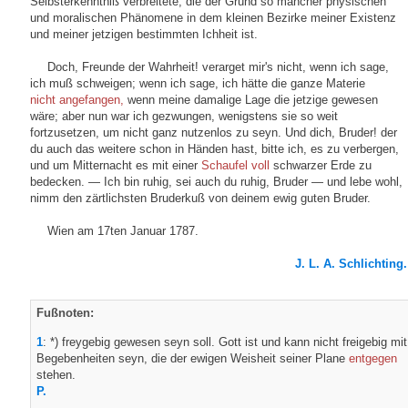
Selbsterkenntniß verbreitete; die der Grund so mancher physischen
und moralischen Phänomene in dem kleinen Bezirke meiner Existenz
und meiner jetzigen bestimmten Ichheit ist.
Doch, Freunde der Wahrheit! verarget mir's nicht, wenn ich sage,
ich muß schweigen; wenn ich sage, ich hätte die ganze Materie
nicht angefangen,
wenn meine damalige Lage die jetzige gewesen
wäre; aber nun war ich gezwungen, wenigstens sie so weit
fortzusetzen, um nicht ganz nutzenlos zu seyn. Und dich, Bruder! der
du auch das weitere schon in Händen hast, bitte ich, es zu verbergen,
und um Mitternacht es mit einer
Schaufel voll
schwarzer Erde zu
bedecken. — Ich bin ruhig, sei auch du ruhig, Bruder — und lebe wohl,
nimm den zärtlichsten Bruderkuß von deinem ewig guten Bruder.
Wien am 17ten Januar 1787.
J. L. A. Schlichting.
Fußnoten:
1
: *) freygebig gewesen seyn soll. Gott ist und kann nicht freigebig mit
Begebenheiten seyn, die der ewigen Weisheit seiner Plane
entgegen
stehen.
P.