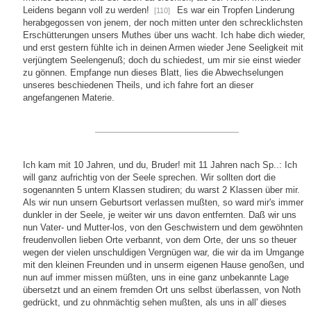
Leidens begann voll zu werden!
Es war ein Tropfen Linderung
[110]
herabgegossen von jenem, der noch mitten unter den schrecklichsten
Erschütterungen unsers Muthes über uns wacht. Ich habe dich wieder,
und erst gestern fühlte ich in deinen Armen wieder Jene Seeligkeit mit
verjüngtem Seelengenuß; doch du schiedest, um mir sie einst wieder
zu gönnen. Empfange nun dieses Blatt, lies die Abwechselungen
unseres beschiedenen Theils, und ich fahre fort an dieser
angefangenen Materie.
Ich kam mit 10 Jahren, und du, Bruder! mit 11 Jahren nach Sp..: Ich
will ganz aufrichtig von der Seele sprechen. Wir sollten dort die
sogenannten 5 untern Klassen studiren; du warst 2 Klassen über mir.
Als wir nun unsern Geburtsort verlassen mußten, so ward mir's immer
dunkler in der Seele, je weiter wir uns davon entfernten. Daß wir uns
nun Vater- und Mutter-los, von den Geschwistern und dem gewöhnten
freudenvollen lieben Orte verbannt, von dem Orte, der uns so theuer
wegen der vielen unschuldigen Vergnügen war, die wir da im Umgange
mit den kleinen Freunden und in unserm eigenen Hause genoßen, und
nun auf immer missen müßten, uns in eine ganz unbekannte Lage
übersetzt und an einem fremden Ort uns selbst überlassen, von Noth
gedrückt, und zu ohnmächtig sehen mußten, als uns in all' dieses