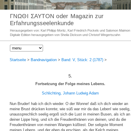
ΓΝΩΘΙ ΣΑΥΤΟΝ oder Magazin zur
Erfahrungsseelenkunde
Herausgegeben von: Karl Philipp Moritz, Karl Friedrich Pockels und Salomon Maimon
Digitale Edition herausgegeben von Sheila Dickson und Christof Wingertszahn
Startseite
>
Bandnavigation
>
Band: V, Stück: 2 (1787)
>
5.
Fortsetzung der Folge meines Lebens.
Schlichting, Johann Ludwig Adam
Nun Bruder! hab ich dich wieder. O der Wonne! daß ich dich wieder an
meine Brust drücken konnte; wie süß war mir da das Leben! wie seelig,
unaussprechlich seelig ergoß sich die Lust in meinen Busen, als ich an
deiner Lippe hing, und ich die Freudenthränen von deinen, und du die
Freudenthränen von meinen Wangen küßtest. Der seligste Moment
meines Lebens, und der eben da erschien, als der Kelch meines