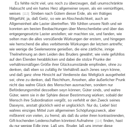
Es fehlte nicht viel, uns noch zu überzeugen, daß unumschränkte
Habsucht und ein hartes Herz allgemeiner seyen, als ein vernünftiges,
weises
Streben nach Gütern dieser Erde, als ein thätiges
[113]
Mitgefühl; ja, daß Geitz, so wie an Abscheulichkeit, auch an
Allgemeinheit alle Laster übertreffen. Wir fühlten unsere Noth und wir
konnten am besten Beobachtungen über Menschenliebe und über das
entgegengesetzte Laster anstellen; wir machten sie, und fanden, wie
selten man die alles versüßende Würkungen der erstern, und hingegen
wie herrschend die alles verbitternde Würkungen der letztern antreffe;
wie wenige die Seelenwonne genießen, die eine zärtliche, innige
Theilnehmung an dem Leiden des Bruders gewährt; wie viele gefühllos
auf den Elenden herabblicken und dabei die stolze Prunke der
verhältnismäßigen Größe ihrer Glücksumstände empfinden, ohne zu
denken, daß eben so zufällig ihr Verhältniß auch Jenes seyn könne,
und daß ganz ohne Hinsicht auf Verdienste das Weltglück ausgetheilet
sei; ohne zu denken, daß Reichthum, Ansehen, aller äußerlicher Prunk
nicht das wahre Glück des Menschen ausmachen, sondern nur
Beförderungsmittel desselben seyn können; Güter sinds, und wahre
Güter, wenn sie in der Sphäre dieser Bestimmung würken; sobald der
Mensch ihre Subordination vergißt, so verfehlt er den Zweck seines
Daseyns, anstatt glücklich wird er unglücklich. Nur du, Liebe! bist
wahres einziges Mittel zum allgemeinen Schöpfungszweck, aber
mißkennt von vielen, zu fremd, als daß du unter ihren kontrastirenden,
Gift-kochenden Leidenschaften könntest Aufnahme
finden, hast
[114]
du nur wenige Edle inne. Laß uns, Bruder, laß uns immer diese