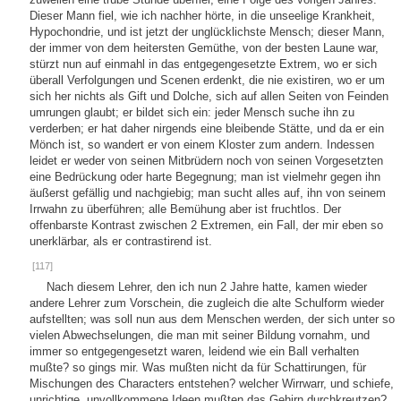
Dieser Mann fiel, wie ich nachher hörte, in die unseelige Krankheit,
Hypochondrie, und ist jetzt der unglücklichste Mensch; dieser Mann,
der immer von dem heitersten Gemüthe, von der besten Laune war,
stürzt nun auf einmahl in das entgegengesetzte Extrem, wo er sich
überall Verfolgungen und Scenen erdenkt, die nie existiren, wo er um
sich her nichts als Gift und Dolche, sich auf allen Seiten von Feinden
umrungen glaubt; er bildet sich ein: jeder Mensch suche ihn zu
verderben; er hat daher nirgends eine bleibende Stätte, und da er ein
Mönch ist, so wandert er von einem Kloster zum andern. Indessen
leidet er weder von seinen Mitbrüdern noch von seinen Vorgesetzten
eine Bedrückung oder harte Begegnung; man ist vielmehr gegen ihn
äußerst gefällig und nachgiebig; man sucht alles auf, ihn von seinem
Irrwahn zu überführen; alle Bemühung aber ist fruchtlos. Der
offenbarste Kontrast zwischen 2 Extremen, ein Fall, der mir eben so
unerklärbar, als er contrastirend ist.
[117]
Nach diesem Lehrer, den ich nun 2 Jahre hatte, kamen wieder
andere Lehrer zum Vorschein, die zugleich die alte Schulform wieder
aufstellten; was soll nun aus dem Menschen werden, der sich unter so
vielen Abwechselungen, die man mit seiner Bildung vornahm, und
immer so entgegengesetzt waren, leidend wie ein Ball verhalten
mußte? so gings mir. Was mußten nicht da für Schattirungen, für
Mischungen des Characters entstehen? welcher Wirrwarr, und schiefe,
unrichtige, unvollkommene Ideen mußten das Gehirn durchkreutzen?