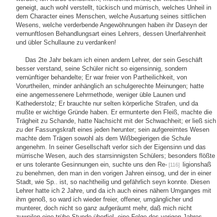
geneigt, auch wohl verstellt, tückisch und mürrisch, welches Unheil in
dem Character eines Menschen, welche Ausartung seines sittlichen
Wesens, welche verderbende Angewöhnungen haben ihr Daseyn der
vernunftlosen Behandlungsart eines Lehrers, dessen Unerfahrenheit
und übler Schullaune zu verdanken!
Das 2te Jahr bekam ich einen andern Lehrer, der sein Geschäft
besser verstand, seine Schüler nicht so eigensinnig, sondern
vernünftiger behandelte; Er war freier von Partheilichkeit, von
Vorurtheilen, minder anhänglich an schulgerechte Meinungen; hatte
eine angemessenere Lehrmethode, weniger üble Launen und
Kathederstolz; Er brauchte nur selten körperliche Strafen, und da
mußte er wichtige Gründe haben. Er ermunterte den Fleiß, machte die
Trägheit zu Schande, hatte Nachsicht mit der Schwachheit; er ließ sich
zu der Fassungskraft eines jeden herunter; sein aufgereimtes Wesen
machte dem Trägen sowohl als dem Wißbegierigen die Schule
angenehm. In seiner Gesellschaft verlor sich der Eigensinn und das
mürrische Wesen, auch des starrsinnigsten Schülers; besonders flößte
er uns tolerante Gesinnungen ein, suchte uns den Re-
ligionshaß
[116]
zu benehmen, den man in den vorigen Jahren einsog, und der in einer
Stadt, wie Sp.. ist, so nachtheilig und gefährlich seyn konnte. Diesen
Lehrer hatte ich 2 Jahre, und da ich auch eines nähern Umganges mit
ihm genoß, so ward ich wieder freier, offener, umgänglicher und
munterer, doch nicht so ganz aufgeräumt mehr, daß mich nicht
zuweilen eine trübe Stunde überfiel, eine Folge des vorigen Jahres.