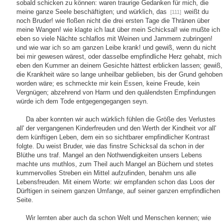
sobald schicken zu können: waren traurige Gedanken für mich, die
meine ganze Seele beschäftigten; und würklich, das
weißt du
[111]
noch Bruder! wie floßen nicht die drei ersten Tage die Thränen über
meine Wangen! wie klagte ich laut über mein Schicksal! wie mußte ich
eben so viele Nächte schlaflos mit Weinen und Jammern zubringen!
und wie war ich so am ganzen Leibe krank! und gewiß, wenn du nicht
bei mir gewesen wärest, oder dasselbe empfindliche Herz gehabt, mich
eben den Kummer an deinem Gesichte hättest erblicken lassen; gewiß,
die Krankheit wäre so lange unheilbar geblieben, bis der Grund gehoben
worden wäre; es schmeckte mir kein Essen, keine Freude, kein
Vergnügen; abzehrend von Harm und den quälendsten Empfindungen
würde ich dem Tode entgegengegangen seyn.
Da aber konnten wir auch würklich fühlen die Größe des Verlustes
all' der vergangenen Kinderfreuden und den Werth der Kindheit vor all'
dem künftigen Leben, dem ein so sichtbarer empfindlicher Kontrast
folgte. Du weist Bruder, wie das finstre Schicksal da schon in der
Blüthe uns traf. Mangel an den Nothwendigkeiten unsers Lebens
machte uns muthlos, zum Theil auch Mangel an Büchern und stetes
kummervolles Streben ein Mittel aufzufinden, benahm uns alle
Lebensfreuden. Mit einem Worte: wir empfanden schon das Loos der
Dürftigen in seinem ganzen Umfange, auf seiner ganzen empfindlichen
Seite.
Wir lernten aber auch da schon Welt und Menschen kennen; wie