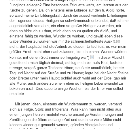
Jünglings anlegen? Eine besondere Etiquette war's, am letzten aus der
Kirche zu gehen. Da ich einstens eine Lobrede auf den h. Aloiß hörte,
so ward meine Einbildungskraft durch die ausschweifende Erhebungen
der Tugenden dieses Heiligen so schwärmerisch entzündet, daß ich mir
augenblicklich vornahm, ein eben so großer Heiliger zu werden, mir
eben so Abbruch zu thun, mich eben so zu quälen als Aloiß, und
einstens fähig zu werden, Wunder zu würken, und gewiß eben diese
Gabe Wunder zu würken war mir die schmeichelhafteste Aus-
[120]
sicht, der hauptsächlichste Antrieb zu diesem Entschluß; es war mein
größter Ernst, nicht eher nachzulassen, bis ich einmal Wunder würken
könnte, mit denen Gott immer so freigebig war*)
In dieser Absicht
1
geiselte ich mich täglich dreimal, schlug mich bis aufs Blut; fastete
strenge; vergoß ganze Thränenströme; seufzete unaufhörlich; betete
Tag und Nacht auf der Straße und zu Hause; legte bei der Nacht Steine
oder Bretter unter mein Haupt; schlief auch wohl auf der Erde; gab mir
alle Mühe, auch andere zu einem eben so heiligen Lebenswandel zu
bekehren u.s.f. Dies dauerte einige Wochen, bis der Eifer von selbst
erkaltete.
Mit jenen Ideen, einstens ein Wundersmann zu werden, verband
sich als Folge, Stolz und Intoleranz. Was kann man nicht alles aus
einem jungen Herzen modeln! welche unseelige Verstimmungen und
Zerrüttungen,die öfters so lange Zeit und durch so viele Mühe nicht
können wieder gut gemacht werden, gründen Aberglauben und