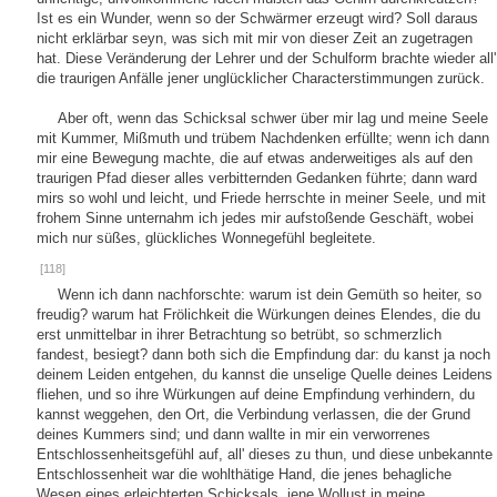
Ist es ein Wunder, wenn so der Schwärmer erzeugt wird? Soll daraus
nicht erklärbar seyn, was sich mit mir von dieser Zeit an zugetragen
hat. Diese Veränderung der Lehrer und der Schulform brachte wieder all'
die traurigen Anfälle jener unglücklicher Characterstimmungen zurück.
Aber oft, wenn das Schicksal schwer über mir lag und meine Seele
mit Kummer, Mißmuth und trübem Nachdenken erfüllte; wenn ich dann
mir eine Bewegung machte, die auf etwas anderweitiges als auf den
traurigen Pfad dieser alles verbitternden Gedanken führte; dann ward
mirs so wohl und leicht, und Friede herrschte in meiner Seele, und mit
frohem Sinne unternahm ich jedes mir aufstoßende Geschäft, wobei
mich nur süßes, glückliches Wonnegefühl begleitete.
[118]
Wenn ich dann nachforschte: warum ist dein Gemüth so heiter, so
freudig? warum hat Frölichkeit die Würkungen deines Elendes, die du
erst unmittelbar in ihrer Betrachtung so betrübt, so schmerzlich
fandest, besiegt? dann both sich die Empfindung dar: du kanst ja noch
deinem Leiden entgehen, du kannst die unselige Quelle deines Leidens
fliehen, und so ihre Würkungen auf deine Empfindung verhindern, du
kannst weggehen, den Ort, die Verbindung verlassen, die der Grund
deines Kummers sind; und dann wallte in mir ein verworrenes
Entschlossenheitsgefühl auf, all' dieses zu thun, und diese unbekannte
Entschlossenheit war die wohlthätige Hand, die jenes behagliche
Wesen eines erleichterten Schicksals, jene Wollust in meine