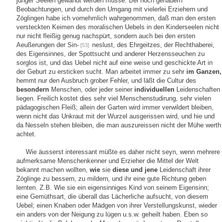
junger Seelen gewandt werden müsse. Bei noch genauern
Beobachtungen, und durch den Umgang mit vielerlei Erziehern und
Zöglingen habe ich vornehmlich wahrgenommen, daß man den ersten
versteckten Keimen des moralischen Uebels in den Kinderseelen nicht
nur nicht fleißig genug nachspürt, sondern auch bei den ersten
Aeußerungen der Sin-
neslust, des Ehrgeitzes, der Rechthaberei,
[53]
des Eigensinnes, der Spottsucht und anderer Herzensseuchen zu
sorglos ist, und das Uebel nicht auf eine weise und geschickte Art in
der Geburt zu ersticken sucht. Man arbeitet immer zu sehr
im Ganzen,
hemmt nur den Ausbruch grober Fehler, und läßt die Cultur des
besondern
Menschen, oder jeder seiner
individuellen
Leidenschaften
liegen. Freilich kostet dies sehr viel Menschenstudirung, sehr vielen
pädagogischen Fleiß; allein der Garten wird immer verwildert bleiben,
wenn nicht das Unkraut mit der Wurzel ausgerissen wird, und hie und
da Nesseln stehen bleiben, die man auszureissen nicht der Mühe werth
achtet.
Wie äusserst interessant müßte es daher nicht seyn, wenn mehrere
aufmerksame Menschenkenner und Erzieher die Mittel der Welt
bekannt machen wollten,
wie
sie
diese und jene
Leidenschaft ihrer
Zöglinge zu bessern, zu mildern, und ihr eine gute Richtung geben
lernten. Z.B. Wie sie ein eigensinniges Kind von seinem Eigensinn;
eine Gemüthsart, die überall das Lächerliche aufsucht, von diesem
Uebel; einen Knaben oder Mädgen von ihrer Verstellungskunst, wieder
ein anders von der Neigung zu lügen u.s.w. geheilt haben. Eben so