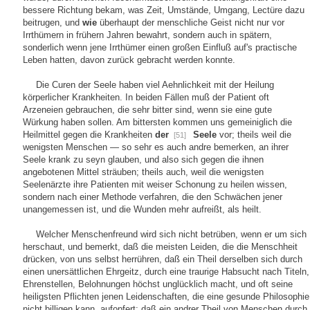
bessere Richtung bekam, was Zeit, Umstände, Umgang, Lectüre dazu
beitrugen, und
wie
überhaupt der menschliche Geist nicht nur vor
Irrthümern in frühern Jahren bewahrt, sondern auch in spätern,
sonderlich wenn jene Irrthümer einen großen Einfluß auf's practische
Leben hatten, davon zurück gebracht werden konnte.
Die Curen der Seele haben viel Aehnlichkeit mit der Heilung
körperlicher Krankheiten. In beiden Fällen muß der Patient oft
Arzeneien gebrauchen, die sehr bitter sind, wenn sie eine gute
Würkung haben sollen. Am bittersten kommen uns gemeiniglich die
Heilmittel gegen die Krankheiten
der
Seele
vor; theils weil die
[51]
wenigsten Menschen — so sehr es auch andre bemerken, an ihrer
Seele krank zu seyn glauben, und also sich gegen die ihnen
angebotenen Mittel sträuben; theils auch, weil die wenigsten
Seelenärzte ihre Patienten mit weiser Schonung zu heilen wissen,
sondern nach einer Methode verfahren, die den Schwächen jener
unangemessen ist, und die Wunden mehr aufreißt, als heilt.
Welcher Menschenfreund wird sich nicht betrüben, wenn er um sich
herschaut, und bemerkt, daß die meisten Leiden, die die Menschheit
drücken, von uns selbst herrühren, daß ein Theil derselben sich durch
einen unersättlichen Ehrgeitz, durch eine traurige Habsucht nach Titeln,
Ehrenstellen, Belohnungen höchst unglücklich macht, und oft seine
heiligsten Pflichten jenen Leidenschaften, die eine gesunde Philosophie
nicht billigen kann, aufopfert; daß ein andrer Theil von Menschen durch