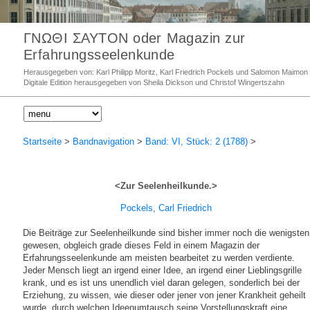
ΓΝΩΘΙ ΣΑΥΤΟΝ oder Magazin zur
Erfahrungsseelenkunde
Herausgegeben von: Karl Philipp Moritz, Karl Friedrich Pockels und Salomon Maimon
Digitale Edition herausgegeben von Sheila Dickson und Christof Wingertszahn
Startseite
>
Bandnavigation
>
Band: VI, Stück: 2 (1788)
>
<Zur Seelenheilkunde.>
Pockels, Carl Friedrich
Die Beiträge zur Seelenheilkunde sind bisher immer noch die wenigsten
gewesen, obgleich grade dieses Feld in einem Magazin der
Erfahrungsseelenkunde am meisten bearbeitet zu werden verdiente.
Jeder Mensch liegt an irgend einer Idee, an irgend einer Lieblingsgrille
krank, und es ist uns unendlich viel daran gelegen, sonderlich bei der
Erziehung, zu wissen, wie dieser oder jener von jener Krankheit geheilt
wurde, durch welchen Ideenumtausch seine Vorstellungskraft eine