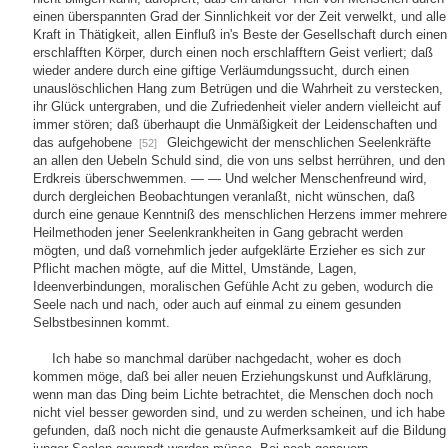
einen überspannten Grad der Sinnlichkeit vor der Zeit verwelkt, und alle
Kraft in Thätigkeit, allen Einfluß in's Beste der Gesellschaft durch einen
erschlafften Körper, durch einen noch erschlafftern Geist verliert; daß
wieder andere durch eine giftige Verläumdungssucht, durch einen
unauslöschlichen Hang zum Betrügen und die Wahrheit zu verstecken,
ihr Glück untergraben, und die Zufriedenheit vieler andern vielleicht auf
immer stören; daß überhaupt die Unmäßigkeit der Leidenschaften und
das aufgehobene
Gleichgewicht der menschlichen Seelenkräfte
[52]
an allen den Uebeln Schuld sind, die von uns selbst herrühren, und den
Erdkreis überschwemmen. — — Und welcher Menschenfreund wird,
durch dergleichen Beobachtungen veranlaßt, nicht wünschen, daß
durch eine genaue Kenntniß des menschlichen Herzens immer mehrere
Heilmethoden jener Seelenkrankheiten in Gang gebracht werden
mögten, und daß vornehmlich jeder aufgeklärte Erzieher es sich zur
Pflicht machen mögte, auf die Mittel, Umstände, Lagen,
Ideenverbindungen, moralischen Gefühle Acht zu geben, wodurch die
Seele nach und nach, oder auch auf einmal zu einem gesunden
Selbstbesinnen kommt.
Ich habe so manchmal darüber nachgedacht, woher es doch
kommen möge, daß bei aller neuen Erziehungskunst und Aufklärung,
wenn man das Ding beim Lichte betrachtet, die Menschen doch noch
nicht viel besser geworden sind, und zu werden scheinen, und ich habe
gefunden, daß noch nicht die genauste Aufmerksamkeit auf die Bildung