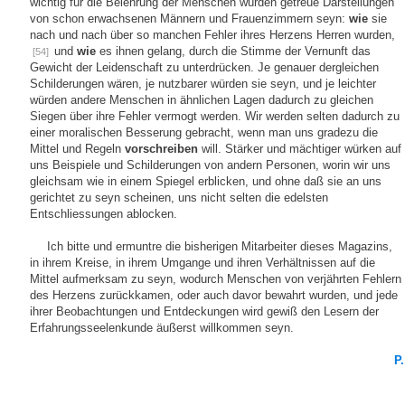
wichtig für die Belehrung der Menschen würden getreue Darstellungen
von schon erwachsenen Männern und Frauenzimmern seyn:
wie
sie
nach und nach über so manchen Fehler ihres Herzens Herren wurden,
und
wie
es ihnen gelang, durch die Stimme der Vernunft das
[54]
Gewicht der Leidenschaft zu unterdrücken. Je genauer dergleichen
Schilderungen wären, je nutzbarer würden sie seyn, und je leichter
würden andere Menschen in ähnlichen Lagen dadurch zu gleichen
Siegen über ihre Fehler vermogt werden. Wir werden selten dadurch zu
einer moralischen Besserung gebracht, wenn man uns gradezu die
Mittel und Regeln
vorschreiben
will. Stärker und mächtiger würken auf
uns Beispiele und Schilderungen von andern Personen, worin wir uns
gleichsam wie in einem Spiegel erblicken, und ohne daß sie an uns
gerichtet zu seyn scheinen, uns nicht selten die edelsten
Entschliessungen ablocken.
Ich bitte und ermuntre die bisherigen Mitarbeiter dieses Magazins,
in ihrem Kreise, in ihrem Umgange und ihren Verhältnissen auf die
Mittel aufmerksam zu seyn, wodurch Menschen von verjährten Fehlern
des Herzens zurückkamen, oder auch davor bewahrt wurden, und jede
ihrer Beobachtungen und Entdeckungen wird gewiß den Lesern der
Erfahrungsseelenkunde äußerst willkommen seyn.
P.