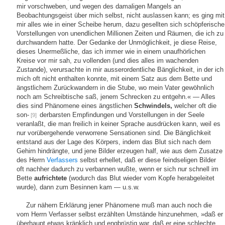
mir vorschweben, und wegen des damaligen Mangels an
Beobachtungsgeist über mich selbst, nicht auslassen kann; es ging mit
mir alles wie in einer Scheibe herum, dazu gesellten sich schöpferische
Vorstellungen von unendlichen Millionen Zeiten und Räumen, die ich zu
durchwandern hatte. Der Gedanke der Unmöglichkeit, je diese Reise,
dieses Unermeßliche, das ich immer wie in einem unaufhörlichen
Kreise vor mir sah, zu vollenden (und dies alles im wachenden
Zustande), verursachte in mir ausserordentliche Bänglichkeit, in der ich
mich oft nicht enthalten konnte, mit einem Satz aus dem Bette und
ängstlichem Zurückwandern in die Stube, wo mein Vater gewöhnlich
noch am Schreibtische saß, jenem Schrecken zu entgehn.« — Alles
dies sind Phänomene eines ängstlichen
Schwindels,
welcher oft die
son-
derbarsten Empfindungen und Vorstellungen in der Seele
[9]
veranlaßt, die man freilich in keiner Sprache ausdrücken kann, weil es
nur vorübergehende verworrene Sensationen sind. Die Bänglichkeit
entstand aus der Lage des Körpers, indem das Blut sich nach dem
Gehirn hindrängte, und jene Bilder erzeugen half, wie aus dem Zusatze
des Herrn
Verfassers
selbst erhellet, daß er diese feindseligen Bilder
oft nachher dadurch zu verbannen wußte, wenn er sich nur schnell im
Bette
aufrichtete
(wodurch das Blut wieder vom Kopfe herabgeleitet
wurde), dann zum Besinnen kam — u.s.w.
Zur nähern Erklärung jener Phänomene muß man auch noch die
vom Herrn Verfasser selbst erzählten Umstände hinzunehmen, »daß er
überhaupt etwas kränklich und engbrüstig war, daß er eine schlechte