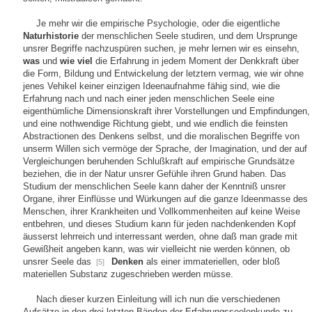
Je mehr wir die empirische Psychologie, oder die eigentliche
Naturhistorie
der menschlichen Seele studiren, und dem Ursprunge
unsrer Begriffe nachzuspüren suchen, je mehr lernen wir es einsehn,
was
und
wie viel
die Erfahrung in jedem Moment der Denkkraft über
die Form, Bildung und Entwickelung der letztern vermag, wie wir ohne
jenes Vehikel keiner einzigen Ideenaufnahme fähig sind, wie die
Erfahrung nach und nach einer jeden menschlichen Seele eine
eigenthümliche Dimensionskraft ihrer Vorstellungen und Empfindungen,
und eine nothwendige Richtung giebt, und wie endlich die feinsten
Abstractionen des Denkens selbst, und die moralischen Begriffe von
unserm Willen sich vermöge der Sprache, der Imagination, und der auf
Vergleichungen beruhenden Schlußkraft auf empirische Grundsätze
beziehen, die in der Natur unsrer Gefühle ihren Grund haben. Das
Studium der menschlichen Seele kann daher der Kenntniß unsrer
Organe, ihrer Einflüsse und Würkungen auf die ganze Ideenmasse des
Menschen, ihrer Krankheiten und Vollkommenheiten auf keine Weise
entbehren, und dieses Studium kann für jeden nachdenkenden Kopf
äusserst lehrreich und interressant werden, ohne daß man grade mit
Gewißheit angeben kann, was wir vielleicht nie werden können, ob
unsrer Seele das
Denken
als einer immateriellen, oder bloß
[5]
materiellen Substanz zugeschrieben werden müsse.
Nach dieser kurzen Einleitung will ich nun die verschiedenen
Aufsätze in den drei letzten Bänden der Erfahrungsseelenkunde zu