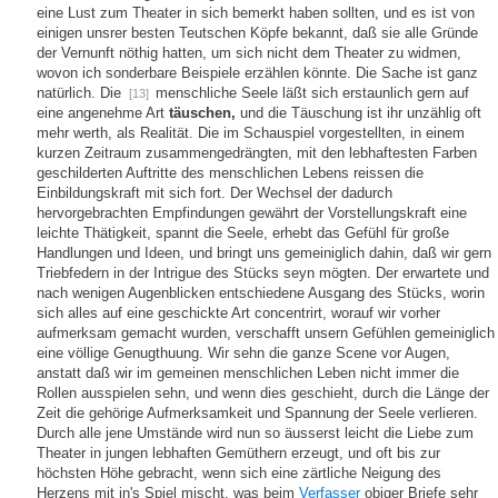
eine Lust zum Theater in sich bemerkt haben sollten, und es ist von
einigen unsrer besten Teutschen Köpfe bekannt, daß sie alle Gründe
der Vernunft nöthig hatten, um sich nicht dem Theater zu widmen,
wovon ich sonderbare Beispiele erzählen könnte. Die Sache ist ganz
natürlich. Die
menschliche Seele läßt sich erstaunlich gern auf
[13]
eine angenehme Art
täuschen,
und die Täuschung ist ihr unzählig oft
mehr werth, als Realität. Die im Schauspiel vorgestellten, in einem
kurzen Zeitraum zusammengedrängten, mit den lebhaftesten Farben
geschilderten Auftritte des menschlichen Lebens reissen die
Einbildungskraft mit sich fort. Der Wechsel der dadurch
hervorgebrachten Empfindungen gewährt der Vorstellungskraft eine
leichte Thätigkeit, spannt die Seele, erhebt das Gefühl für große
Handlungen und Ideen, und bringt uns gemeiniglich dahin, daß wir gern
Triebfedern in der Intrigue des Stücks seyn mögten. Der erwartete und
nach wenigen Augenblicken entschiedene Ausgang des Stücks, worin
sich alles auf eine geschickte Art concentrirt, worauf wir vorher
aufmerksam gemacht wurden, verschafft unsern Gefühlen gemeiniglich
eine völlige Genugthuung. Wir sehn die ganze Scene vor Augen,
anstatt daß wir im gemeinen menschlichen Leben nicht immer die
Rollen ausspielen sehn, und wenn dies geschieht, durch die Länge der
Zeit die gehörige Aufmerksamkeit und Spannung der Seele verlieren.
Durch alle jene Umstände wird nun so äusserst leicht die Liebe zum
Theater in jungen lebhaften Gemüthern erzeugt, und oft bis zur
höchsten Höhe gebracht, wenn sich eine zärtliche Neigung des
Herzens mit in's Spiel mischt, was beim
Verfasser
obiger Briefe sehr