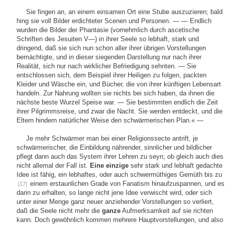
Sie fingen an, an einem einsamen Ort eine Stube auszuzieren; bald
hing sie voll Bilder erdichteter Scenen und Personen. — — Endlich
wurden die Bilder der Phantasie (vornehmlich durch ascetische
Schriften des Jesuiten V—) in ihrer Seele so lebhaft, stark und
dringend, daß sie sich nun schon aller ihrer übrigen Vorstellungen
bemächtigte, und in dieser siegenden Darstellung nur nach ihrer
Realität, sich nur nach wirklicher Befriedigung sehnten. — Sie
entschlossen sich, dem Beispiel ihrer Heiligen zu folgen, packten
Kleider und Wäsche ein, und Bücher, die von ihrer künftigen Lebensart
handeln. Zur Nahrung wollten sie nichts bei sich haben, da ihnen die
nächste beste Wurzel Speise war. — Sie bestimmten endlich die Zeit
ihrer Pilgrimmsreise, und zwar die Nacht. Sie werden entdeckt, und die
Eltern hindern natürlicher Weise den schwärmerischen Plan.« —
Je mehr Schwärmer man bei einer Religionssecte antrift, je
schwärmerischer, die Einbildung nährender, sinnlicher und bildlicher
pflegt dann auch das System ihrer Lehren zu seyn; ob gleich auch dies
nicht allemal der Fall ist.
Eine einzige
sehr stark und lebhaft gedachte
Idee ist fähig, ein lebhaftes, oder auch schwermüthiges Gemüth bis zu
einem erstaunlichen Grade von Fanatism hinaufzuspannen, und es
[17]
darin zu erhalten, so lange nicht jene Idee verwischt wird, oder sich
unter einer Menge ganz neuer anziehender Vorstellungen so verliert,
daß die Seele nicht mehr die
ganze
Aufmerksamkeit auf sie richten
kann. Doch gewöhnlich kommen mehrere Hauptvorstellungen, und also