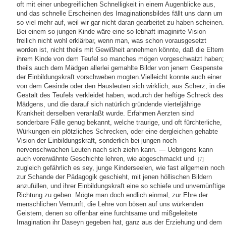
oft mit einer unbegreiflichen Schnelligkeit in einem Augenblicke aus,
und das schnelle Erscheinen des Imaginationsbildes fällt uns dann um
so viel mehr auf, weil wir gar nicht daran gearbeitet zu haben scheinen.
Bei einem so jungen Kinde wäre eine so lebhaft imaginirte Vision
freilich nicht wohl erklärbar, wenn man, was schon vorausgesetzt
worden ist, nicht theils mit Gewißheit annehmen könnte, daß die Eltern
ihrem Kinde von dem Teufel so manches mögen vorgeschwatzt haben;
theils auch dem Mädgen allerlei gemahlte Bilder von jenem Gespenste
der Einbildungskraft vorschweben mogten.Vielleicht konnte auch einer
von dem Gesinde oder den Hausleuten sich wirklich, aus Scherz, in die
Gestalt des Teufels verkleidet haben, wodurch der heftige Schreck des
Mädgens, und die darauf sich natürlich gründende vierteljährige
Krankheit derselben veranlaßt wurde. Erfahrnen Aerzten sind
sonderbare Fälle genug bekannt, welche traurige, und oft fürchterliche,
Würkungen ein plötzliches Schrecken, oder eine dergleichen gehabte
Vision der Einbildungskraft, sonderlich bei jungen noch
nervenschwachen Leuten nach sich ziehn kann. — Uebrigens kann
auch vorerwähnte Geschichte lehren, wie abgeschmackt und
[7]
zugleich gefährlich es sey, junge Kinderseelen, wie fast allgemein noch
zur Schande der Pädagogik geschieht, mit jenen höllischen Bildern
anzufüllen, und ihrer Einbildungskraft eine so schiefe und unvernünftige
Richtung zu geben. Mögte man doch endlich einmal, zur Ehre der
menschlichen Vernunft, die Lehre von bösen auf uns würkenden
Geistern, denen so offenbar eine furchtsame und mißgeleitete
Imagination ihr Daseyn gegeben hat, ganz aus der Erziehung und dem