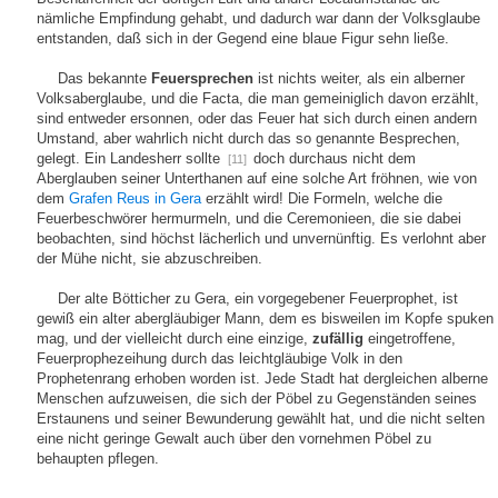
nämliche Empfindung gehabt, und dadurch war dann der Volksglaube
entstanden, daß sich in der Gegend eine blaue Figur sehn ließe.
Das bekannte
Feuersprechen
ist nichts weiter, als ein alberner
Volksaberglaube, und die Facta, die man gemeiniglich davon erzählt,
sind entweder ersonnen, oder das Feuer hat sich durch einen andern
Umstand, aber wahrlich nicht durch das so genannte Besprechen,
gelegt. Ein Landesherr sollte
doch durchaus nicht dem
[11]
Aberglauben seiner Unterthanen auf eine solche Art fröhnen, wie von
dem
Grafen Reus in Gera
erzählt wird! Die Formeln, welche die
Feuerbeschwörer hermurmeln, und die Ceremonieen, die sie dabei
beobachten, sind höchst lächerlich und unvernünftig. Es verlohnt aber
der Mühe nicht, sie abzuschreiben.
Der alte Bötticher zu Gera, ein vorgegebener Feuerprophet, ist
gewiß ein alter abergläubiger Mann, dem es bisweilen im Kopfe spuken
mag, und der vielleicht durch eine einzige,
zufällig
eingetroffene,
Feuerprophezeihung durch das leichtgläubige Volk in den
Prophetenrang erhoben worden ist. Jede Stadt hat dergleichen alberne
Menschen aufzuweisen, die sich der Pöbel zu Gegenständen seines
Erstaunens und seiner Bewunderung gewählt hat, und die nicht selten
eine nicht geringe Gewalt auch über den vornehmen Pöbel zu
behaupten pflegen.