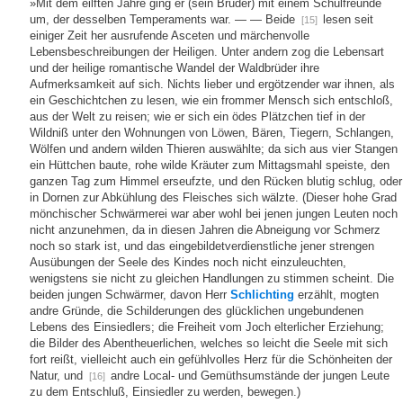
»Mit dem eilften Jahre ging er (sein Bruder) mit einem Schulfreunde
um, der desselben Temperaments war. — — Beide
lesen seit
[15]
einiger Zeit her ausrufende Asceten und märchenvolle
Lebensbeschreibungen der Heiligen. Unter andern zog die Lebensart
und der heilige romantische Wandel der Waldbrüder ihre
Aufmerksamkeit auf sich. Nichts lieber und ergötzender war ihnen, als
ein Geschichtchen zu lesen, wie ein frommer Mensch sich entschloß,
aus der Welt zu reisen; wie er sich ein ödes Plätzchen tief in der
Wildniß unter den Wohnungen von Löwen, Bären, Tiegern, Schlangen,
Wölfen und andern wilden Thieren auswählte; da sich aus vier Stangen
ein Hüttchen baute, rohe wilde Kräuter zum Mittagsmahl speiste, den
ganzen Tag zum Himmel erseufzte, und den Rücken blutig schlug, oder
in Dornen zur Abkühlung des Fleisches sich wälzte. (Dieser hohe Grad
mönchischer Schwärmerei war aber wohl bei jenen jungen Leuten noch
nicht anzunehmen, da in diesen Jahren die Abneigung vor Schmerz
noch so stark ist, und das eingebildetverdienstliche jener strengen
Ausübungen der Seele des Kindes noch nicht einzuleuchten,
wenigstens sie nicht zu gleichen Handlungen zu stimmen scheint. Die
beiden jungen Schwärmer, davon Herr
Schlichting
erzählt, mogten
andre Gründe, die Schilderungen des glücklichen ungebundenen
Lebens des Einsiedlers; die Freiheit vom Joch elterlicher Erziehung;
die Bilder des Abentheuerlichen, welches so leicht die Seele mit sich
fort reißt, vielleicht auch ein gefühlvolles Herz für die Schönheiten der
Natur, und
andre Local- und Gemüthsumstände der jungen Leute
[16]
zu dem Entschluß, Einsiedler zu werden, bewegen.)