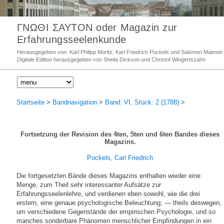
ΓΝΩΘΙ ΣΑΥΤΟΝ oder Magazin zur
Erfahrungsseelenkunde
Herausgegeben von: Karl Philipp Moritz, Karl Friedrich Pockels und Salomon Maimon
Digitale Edition herausgegeben von Sheila Dickson und Christof Wingertszahn
Startseite
>
Bandnavigation
>
Band: VI, Stück: 2 (1788)
>
Fortsetzung der Revision des 4ten, 5ten und 6ten Bandes dieses
Magazins.
Pockels, Carl Friedrich
Die fortgesetzten Bände dieses Magazins enthalten wieder eine
Menge, zum Theil sehr interessanter Aufsätze zur
Erfahrungsseelenlehre, und verdienen eben sowohl, wie die drei
erstern, eine genaue psychologische Beleuchtung; — theils deswegen,
um verschiedene Gegenstände der empirischen Psychologie, und so
manches sonderbare Phänomen menschlicher Empfindungen in ein