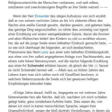
Religionsunterrichte der Menschen verbannen, und weit edlere,
nutzbarere und zweckmässigere Begriffe an ihre Stelle setzen! — —
Wenn der Herr
Einsender
des obigen Aufsatzes von sich erzählt,
daß er von seinem sechsten Jahre an bis in's siebente öfters des
Nachts eine weiße Gestalt gesehn, darüber geweint, und gebeten habe,
das garstige Ding wegzuschaffen: so rührte dies unstreitig von irgend
einer Erzählung von einem weisgekleideten Geiste, davon die Ammen
und alten Mütterchen leider! den Kindern so viel zu erzählen wissen,
her, die auf die junge Seele einen lebhaften Eindruck gemacht hatte, —
so wie sich überhaupt die folgenden, an sich beobachteten,
Phänomene des Herrn
Lenz
aus einer sehr lebhaften Einbildungskraft,
aus einer von ihm selbst angegebenen Anlage zum Nachtwandeln, aus
einem sehr feinen Nervensystem, und die nächst folgende Erzählung
aus einer Art
Schwindel
erklären lassen, ob gleich der Ver-
fasser
[8]
es nicht Schwindel nennen will. — Allein aus so frühen Jahren des
Lebens kann man sich selten noch mit Gewißheit besinnen, in
welchem Nebenzustande die Seele sich bei gewissen heftigen
Empfindungen befunden habe.
»Einige Jahre darauf, heißt es, begegnete es mir mehrere Jahre
hintereinander fast alle Nächte, daß ich, nachdem ich mich schlafen
gelegt hatte, ganz sonderbare Auftritte hatte. Dies waren die, von
denen ich mich in keiner menschlichen Sprache, wegen ihrer
Ungewöhnlichkeit, wegen der bloß dunkeln Vorstellungen, in denen sie