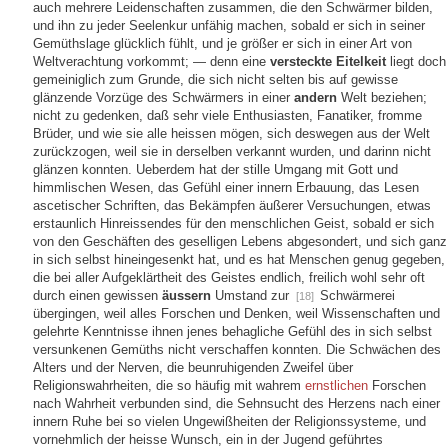
auch mehrere Leidenschaften zusammen, die den Schwärmer bilden,
und ihn zu jeder Seelenkur unfähig machen, sobald er sich in seiner
Gemüthslage glücklich fühlt, und je größer er sich in einer Art von
Weltverachtung vorkommt; — denn eine
versteckte Eitelkeit
liegt doch
gemeiniglich zum Grunde, die sich nicht selten bis auf gewisse
glänzende Vorzüge des Schwärmers in einer
andern
Welt beziehen;
nicht zu gedenken, daß sehr viele Enthusiasten, Fanatiker, fromme
Brüder, und wie sie alle heissen mögen, sich deswegen aus der Welt
zurückzogen, weil sie in derselben verkannt wurden, und darinn nicht
glänzen konnten. Ueberdem hat der stille Umgang mit Gott und
himmlischen Wesen, das Gefühl einer innern Erbauung, das Lesen
ascetischer Schriften, das Bekämpfen äußerer Versuchungen, etwas
erstaunlich Hinreissendes für den menschlichen Geist, sobald er sich
von den Geschäften des geselligen Lebens abgesondert, und sich ganz
in sich selbst hineingesenkt hat, und es hat Menschen genug gegeben,
die bei aller Aufgeklärtheit des Geistes endlich, freilich wohl sehr oft
durch einen gewissen
äussern
Umstand zur
Schwärmerei
[18]
übergingen, weil alles Forschen und Denken, weil Wissenschaften und
gelehrte Kenntnisse ihnen jenes behagliche Gefühl des in sich selbst
versunkenen Gemüths nicht verschaffen konnten. Die Schwächen des
Alters und der Nerven, die beunruhigenden Zweifel über
Religionswahrheiten, die so häufig mit wahrem
ernstlichen
Forschen
nach Wahrheit verbunden sind, die Sehnsucht des Herzens nach einer
innern Ruhe bei so vielen Ungewißheiten der Religionssysteme, und
vornehmlich der heisse Wunsch, ein in der Jugend geführtes