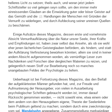
helleres Licht zu setzen; theils auch, und woran jetzt jedem
Schriftsteller so viel gelegen seyn sollte, um den immer mehr
einreissenden Glauben an die Einwürkung guter oder böser Geister auf
das Gemüth und die
Handlungen der Menschen mit Gründen der
[2]
Vernunft zu widerlegen, und durch Aufdeckung seiner unreinen Quellen
zu beschämen.
Einige Aufsätze dieses Magazins, dessen erste und vornehmste
Absicht Vernunftaufklärung über die Natur unsrer Seele, ihrer Kräfte
und Empfindungen ist, haben zwar selbst das Ansehn, als ob sie wohl
eher jenen lächerlichen Geisterglauben befördern, als hindern, und statt
der Aufklärung Verfinsterung bewürken könnten; allein sie sind in keiner
andern Absicht aufgenommen worden, als vernünftige Leser zum
Nachdenken und Forschen über dergleichen Materien zu reizen, und
gelegentlich neuen Stoff zur Bearbeitung noch so manches
unangebauten Feldes der Psychologie zu liefern.
Ueberhaupt ist bei Fortsetzung dieses Magazins, das den Beifall
der aufgeklärtesten Männer gefunden hat, und, zur Freude und
Aufmunterung der Herausgeber, von vielen in Ausarbeitung
psychologischer Schriften gebraucht worden ist, immer darauf
Rücksicht genommen worden, — nicht sowohl eine, etwa einem oder
dem andern von den Herausgebern eigene, Theorie der Seelenlehre
beim Publikum geltend zu machen; sondern durch eine zweckmässige,
vom sel.
Mendelsohn
angegebene, Zusammenstellung merkwürdiger