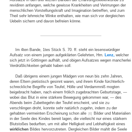
revidiren anfangen, welche gewisse Krankheiten und Verirrungen der
menschlichen Vorstellungskraft und Imagination betreffen, und zum
Theil sehr lehrreiche Winke enthalten, wie man sich vor dergleichen
Uebeln sichern und davon befreien könne.
Im 4ten Bande, 1tes Stück S. 70. ff. steht ein lesenswürdiger
Aufsatz von einem jungen aufgeklärten Gelehrten, Hrn.
Lenz,
welcher
sich jetzt in Göttingen aufhält, und obigen Aufsatzes wegen mancherlei
Verdrüßlichkeiten gehabt haben soll.
Daß übrigens einem jungen Mädgen von neun bis zehn Jahren,
deren Eltern pietistisch gesinnt waren, und ihrem Kinde fürchterlich-
schreckliche Begriffe von Teufel, Hölle und Verdammniß mogten
beigebracht haben, nach einem frölich zugebrachten Geburtstage, —
wobei das Blut in eine stärkere Bewegung gekommen war, — des
Abends beim Zubettegehn der Teufel erscheint, und sie zu
verschlingen droht, konnte sehr natürlich zugehn, indem zu der
gehabten vermeinten Erscheinung schon alle
Bilder und Materialien
[6]
in der Seele des Kindes bereit lagen, die vielleicht nur eines stärkern
Blutstoßes bedurften, um mit aller Helligkeit und Lebhaftigkeit eines
wirklichen
Bildes hervorzutreten. Dergleichen Bilder mahlt die Seele