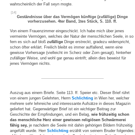
wahrscheinlich der Fall seyn mogte.
[14]
Geständnisse über das Vermögen künftige (zufällige) Dinge
vorherzusehen. 4ter Band, 1tes Stück, S. 110. ff.
Von einem Frauenzimmer eingeschickt. Ich habe mich über jenes
vermeinte Vermögen, welches der Natur der menschlichen Seele, in so
fern es sich auf bloß
zufällige
Dinge erstreckt, gradezu widerspricht,
schon öfter erklärt. Freilich bleibt es immer auffallend, wenn eine
gewisse Vorhersage (vielleicht im Scherz oder Zorn gesagt), hinterher
zufälliger Weise, und wohl gar genau eintrift; allein dies beweist für
jenes Vermögen nichts.
Auszug aus einem Briefe. Seite 113. ff. Speier etc. Dieser Brief rührt
von einem jungen Gelehrten, Herrn
Schlichting
in Wien her, welcher
mehrere sehr lehrreiche und interessante Aufsätze in dieses Magazin
geliefert hat. Gegenwärtiger Brief ist ein wichtiger Beitrag zur
Geschichte der Empfindungen, und ein Belag,
wie frühzeitig schon
das menschliche Herz einer gewissen religiösen Schwärmerei
fähig sey,
je nachdem die Seele mit dahin gehörigen Bildern frühzeitig
angefüllt wurde. Herr
Schlichting
erzählt von seinem Bruder folgendes: