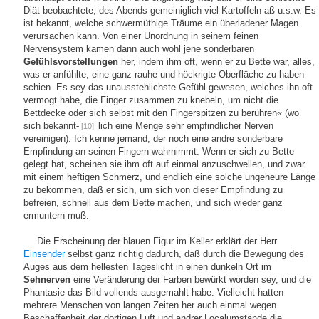
Diät beobachtete, des Abends gemeiniglich viel Kartoffeln aß u.s.w. Es
ist bekannt, welche schwermüthige Träume ein überladener Magen
verursachen kann. Von einer Unordnung in seinem feinen
Nervensystem kamen dann auch wohl jene sonderbaren
Gefühlsvorstellungen
her, indem ihm oft, wenn er zu Bette war, alles,
was er anfühlte, eine ganz rauhe und höckrigte Oberfläche zu haben
schien. Es sey das unausstehlichste Gefühl gewesen, welches ihn oft
vermogt habe, die Finger zusammen zu knebeln, um nicht die
Bettdecke oder sich selbst mit den Fingerspitzen zu berühren« (wo
sich bekannt-
lich eine Menge sehr empfindlicher Nerven
[10]
vereinigen). Ich kenne jemand, der noch eine andre sonderbare
Empfindung an seinen Fingern wahrnimmt. Wenn er sich zu Bette
gelegt hat, scheinen sie ihm oft auf einmal anzuschwellen, und zwar
mit einem heftigen Schmerz, und endlich eine solche ungeheure Länge
zu bekommen, daß er sich, um sich von dieser Empfindung zu
befreien, schnell aus dem Bette machen, und sich wieder ganz
ermuntern muß.
Die Erscheinung der blauen Figur im Keller erklärt der Herr
Einsender
selbst ganz richtig dadurch, daß durch die Bewegung des
Auges aus dem hellesten Tageslicht in einen dunkeln Ort im
Sehnerven
eine Veränderung der Farben bewürkt worden sey, und die
Phantasie das Bild vollends ausgemahlt habe. Vielleicht hatten
mehrere Menschen von langen Zeiten her auch einmal wegen
Beschaffenheit der dortigen Luft und andrer Localumstände die