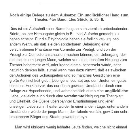
Noch einige Belege zu dem Aufsatze: Ein unglücklicher Hang zum
Theater. 4ter Band, 1tes Stück, S. 85. ff.
Dies ist die Aufschrift einer Sammlung an sich ziemlich unbedeutender
Briefe, ob ihre Herausgabe gleich in B— viel Aufsehn gemacht zu
haben scheint. Für die Psychologie haben sie freilich kei-
nen
[12]
andern Werth, als daß sie den sonderbaren Uebergang einer
verschrobenen Phantasie von Comedie zur Predigt, und von der
Predigt zur Comedie anschaulich machen können; ein Uebergang, der
sich bei einem jungen Mann, welcher von einer lebhaften Neigung zum
Theater beherrscht wird, oder irgend einmal beherrscht wurde, sehr
natürlich denken läßt, zumal wenn man dazu nimmt, daß es zwischen
den Actionen des Schauspielers und so manches Geistlichen eine
große Aehnlichkeit giebt. Uebrigens leuchtet aus den Briefen ein gutes
ehrliches Herz hervor, das nur durch gewisse Umstände, durch eine
Anlage zur Hypochondrie, und wahrscheinlich durch eine
unglückliche
Liebe, vielleicht auch durch eine
verstimmte
Neigung zur Thätigkeit
und Eitelkeit, die Quelle überspannter Empfindungen und jener
unseligen Liebe zum Theater wurde. In einer andern Lage, unter andern
Umständen, würde der junge Mann, der Talente verräth, gewiß ein sehr
brauchbarer Bürger des Staats geworden seyn.
Man wird übrigens wenig lebhafte Leute finden, welche nicht einmal