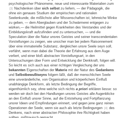
psychologischer Phänomene, neue und interessante Materialien zum
Nachdenken über
sich selbst
zu liefern, — der Pädagogik, die
[3]
ohne ein genaues Studium der empirischen und rationalen
Seelenkunde, die mißlichste aller Wissenschaften ist, lehrreiche Winke
zu geben, — dem Aberglauben und der Schwärmerei entgegen zu
würken,— die Heilmittel gegen Krankheiten des Verstandes und der
Einbildungskraft aufzufinden und zu untersuchen, — und die
Speculation über die Natur unsres Geistes und seiner transcendentalen
Vorstellungen zu zeigen, wie unsicher man bei jedem Raisonnement
über eine immaterielle Substanz, dergleichen unsre Seele seyn soll,
verfährt, wenn man dabei die Theorie der Erfahrung aus dem Auge
verliert, und einer bloß abstracten Vorstellungsart, in den
Untersuchungen über Form und Entwicklung der Denkkraft, folgen will.
So leicht es sich auch aus einer richtigen Vergleichung der uns
bekannten
Eigenschaften der
Materie
mit der Natur des
Gedankens
und
Selbstbewußtseyns
folgern läßt, daß der menschlichen Seele
eine unveränderliche, von Organisation und körperlichem Einfluß
unabhängige Denkform, als letzte Bedingung der Begriffe,
eigenthümlich sey, ohne welche sich nichts
a priori
erklären liesse: so
werden wir doch bei den Handlungen unsres Geistes alle Augenblicke
an den Einfluß unsrer Sinne, auf die Entstehung und Fortpflanzung
unsrer Ideen und Empfindungen erinnert, und gegen jene ganz reinen
Operationen der Seele, wenn sie auch als letzte Bedingungen
des
[4]
Denkens, nach einer abstracten Philosophie ihre Richtigkeit haben
sollten, mißtrauisch gemacht.