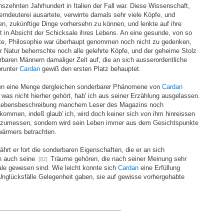
hszehnten Jahrhundert in Italien der Fall war. Diese Wissenschaft,
erndeuterei ausartete, verwirrte damals sehr viele Köpfe, und
en, zukünftige Dinge vorhersehn zu können, und lenkte auf ihre
t in Absicht der Schicksale ihres Lebens. An eine gesunde, von so
te, Philosophie war überhaupt genommen noch nicht zu gedenken,
 Natur beherrschte noch alle gelehrte Köpfe, und der geheime Stolz
baren Männern damaliger Zeit auf, die an sich ausserordentliche
orunter
Cardan
gewiß den ersten Platz behauptet.
en eine Menge dergleichen sonderbarer Phänomene von
Cardan
was nicht hierher gehört, hab' ich aus seiner Erzählung ausgelassen.
ner Lebensbeschreibung manchem Leser des Magazins noch
kommen, indeß glaub' ich, wird doch keiner sich von ihm hinreissen
eizumessen, sondern wird sein Leben immer aus dem Gesichtspunkte
wärmers betrachten.
ährt er fort die sonderbaren Eigenschaften, die er an sich
n auch seine
Träume gehören, die nach seiner Meinung sehr
[82]
ale gewesen sind. Wie leicht konnte sich
Cardan
eine Erfüllung
Unglücksfälle Gelegenheit gaben, sie auf gewisse vorhergehabte