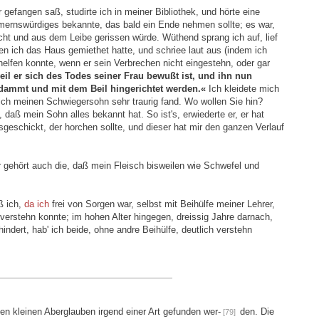
 gefangen saß, studirte ich in meiner Bibliothek, und hörte eine
rnswürdiges bekannte, das bald ein Ende nehmen sollte; es war,
scht und aus dem Leibe gerissen würde. Wüthend sprang ich auf, lief
en ich das Haus gemiethet hatte, und schriee laut aus (indem ich
elfen konnte, wenn er sein Verbrechen nicht eingestehn, oder gar
eil er sich des Todes seiner Frau bewußt ist, und ihn nun
rdammt und mit dem Beil hingerichtet werden.«
Ich kleidete mich
ich meinen Schwiegersohn sehr traurig fand. Wo wollen Sie hin?
, daß mein Sohn alles bekannt hat. So ist's, erwiederte er, er hat
sgeschickt, der horchen sollte, und dieser hat mir den ganzen Verlauf
 gehört auch die, daß mein Fleisch bisweilen wie Schwefel und
ß ich,
da ich
frei von Sorgen war, selbst mit Beihülfe meiner Lehrer,
rstehn konnte; im hohen Alter hingegen, dreissig Jahre darnach,
ndert, hab' ich beide, ohne andre Beihülfe, deutlich verstehn
en kleinen Aberglauben irgend einer Art gefunden wer-
den. Die
[79]