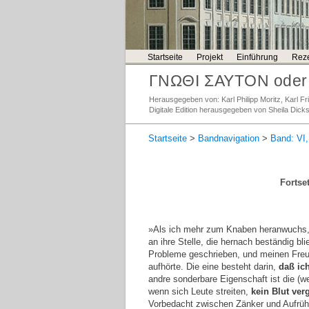
Startseite
Projekt
Einführung
Reze
ΓΝΩΘΙ ΣΑΥΤΟΝ oder 
Herausgegeben von: Karl Philipp Moritz, Karl 
Digitale Edition herausgegeben von Sheila Dick
Startseite
>
Bandnavigation
>
Band: VI,
Fortse
»Als ich mehr zum Knaben heranwuchs, u
an ihre Stelle, die hernach beständig b
Probleme geschrieben, und meinen Freu
aufhörte. Die eine besteht darin,
daß ic
andre sonderbare Eigenschaft ist die (
wenn sich Leute streiten,
kein Blut ver
Vorbedacht zwischen Zänker und Aufrüh