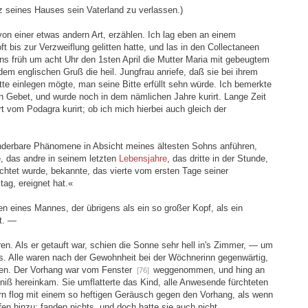
rz seines Hauses sein Vaterland zu verlassen.)
 von einer etwas andern Art, erzählen. Ich lag eben an einem
 bis zur Verzweiflung gelitten hatte, und las in den Collectaneen
 früh um acht Uhr den 1sten April die Mutter Maria mit gebeugtem
dem englischen Gruß die heil. Jungfrau anriefe, daß sie bei ihrem
te einlegen mögte, man seine Bitte erfüllt sehn würde. Ich bemerkte
n Gebet, und wurde noch in dem nämlichen Jahre kurirt. Lange Zeit
t vom Podagra kurirt; ob ich mich hierbei auch gleich der
onderbare Phänomene in Absicht meines ältesten Sohns anführen,
, das andre in seinem letzten
Lebensjahre
, das dritte in der Stunde,
ichtet wurde, bekannte, das vierte vom ersten Tage seiner
ag, ereignet hat.«
en eines Mannes, der übrigens als ein so großer Kopf, als ein
t. —
n. Als er getauft war, schien die Sonne sehr hell in's Zimmer, — um
s. Alle waren nach der Gewohnheit bei der Wöchnerinn gegenwärtig,
en. Der Vorhang war vom Fenster
weggenommen, und hing an
[76]
niß hereinkam. Sie umflatterte das Kind, alle Anwesende fürchteten
ern flog mit einem so heftigen Geräusch gegen den Vorhang, als wenn
en hinzu; fanden nichts, und doch hatte sie auch nicht