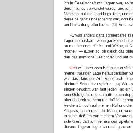
ich in Gesellschaft mit Jägern war, so 
durch Hunde verwundet wurde, und ich ha
Niglovani auf die Jagd begleitete, und
derselbe ganz unbeschädigt war, worüber
bei Hinrichtung öffentlicher
Verbrech
[73]
»Etwas anders ganz sonderbares in 
Lagen herauskam, wenn gar keine Hülfe 
so machte doch die Art und Weise, daß 
mögte.« — (Eben so, ob gleich das obig
daß das nämliche Gesicht so und auf di
»Ich
will noch zwei Beispiele erzähl
meiner traurigen Lage herausgerissen w
war, das Haus des Ant. Vicomerati, eine
hindurch Schach zu spielen.
Wir sp
[74]
siegen gewohnt war, fast jeden Tag ein
sein Geld gern, und ich hatte einen do
aber dadurch so herunter, daß ich scho
Verdienst, noch auf meinen Ruf und di
Augusts, nahm mich der Mann, entweder w
er sahe, daß ich von meinem Vorsatz au
schwören, daß ich niemals des Spiels w
diesem Tage an legte ich mich ganz auf