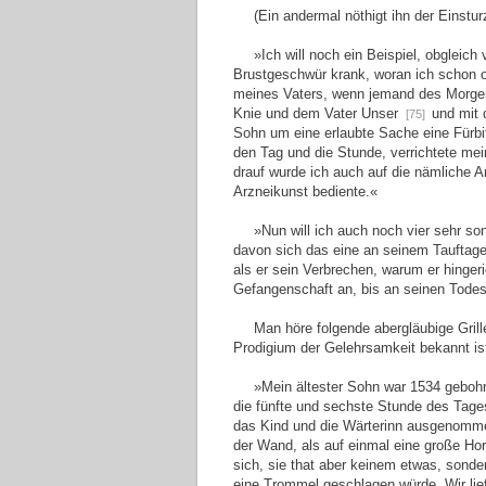
(Ein andermal nöthigt ihn der Einstu
»Ich will noch ein Beispiel, obgleich
Brustgeschwür krank, woran ich schon oft
meines Vaters, wenn jemand des Morgens
Knie und dem Vater Unser
und mit 
[75]
Sohn um eine erlaubte Sache eine Fürbit
den Tag und die Stunde, verrichtete mei
drauf wurde ich auch auf die nämliche Ar
Arzneikunst bediente.«
»Nun will ich auch noch vier sehr s
davon sich das eine an seinem Tauftage
als er sein Verbrechen, warum er hinger
Gefangenschaft an, bis an seinen Todest
Man höre folgende abergläubige Grill
Prodigium der Gelehrsamkeit bekannt is
»Mein ältester Sohn war 1534 gebohre
die fünfte und sechste Stunde des Tage
das Kind und die Wärterinn ausgenomm
der Wand, als auf einmal eine große Hor
sich, sie that aber keinem etwas, sond
eine Trommel geschlagen würde. Wir lief