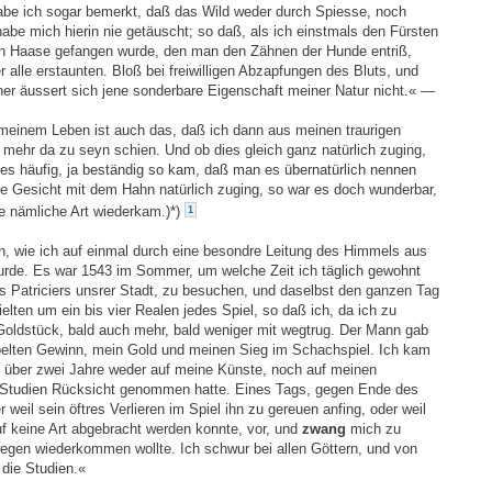
habe ich sogar bemerkt, daß das Wild weder durch Spiesse, noch
be mich hierin nie getäuscht; so daß, als ich einstmals den Fürsten
 ein Haase gefangen wurde, den man den Zähnen der Hunde entriß,
 alle erstaunten. Bloß bei freiwilligen Abzapfungen des Bluts, und
er äussert sich jene sonderbare Eigenschaft meiner Natur nicht.« —
meinem Leben ist auch das, daß ich dann aus meinen traurigen
mehr da zu seyn schien. Und ob dies gleich ganz natürlich zuging,
es häufig, ja beständig so kam, daß man es übernatürlich nennen
e Gesicht mit dem Hahn natürlich zuging, so war es doch wunderbar,
e nämliche Art wiederkam.)*)
1
en, wie ich auf einmal durch eine besondre Leitung des Himmels aus
urde. Es war 1543 im Sommer, um welche Zeit ich täglich gewohnt
s Patriciers unsrer Stadt, zu besuchen, und daselbst den ganzen Tag
ielten um ein bis vier Realen jedes Spiel, so daß ich, da ich zu
 Goldstück, bald auch mehr, bald weniger mit wegtrug. Der Mann gab
ppelten Gewinn, mein Gold und meinen Sieg im Schachspiel. Ich kam
n über zwei Jahre weder auf meine Künste, noch auf meinen
e Studien Rücksicht genommen hatte. Eines Tags, gegen Ende des
eil sein öftres Verlieren im Spiel ihn zu gereuen anfing, oder weil
f keine Art abgebracht werden konnte, vor, und
zwang
mich zu
egen wiederkommen wollte. Ich schwur bei allen Göttern, und von
 die Studien.«