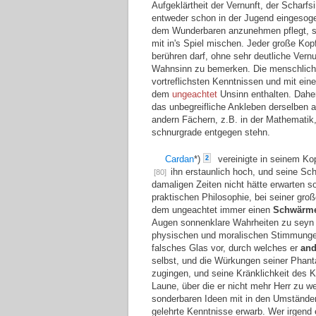
Aufgeklärtheit der Vernunft, der Scharfs
entweder schon in der Jugend eingesoge
dem Wunderbaren anzunehmen pflegt, so
mit in's Spiel mischen. Jeder große Kopf
berühren darf, ohne sehr deutliche Vernu
Wahnsinn zu bemerken. Die menschliche
vortreflichsten Kenntnissen und mit einer
dem
ungeachtet
Unsinn enthalten. Daher 
das unbegreifliche Ankleben derselben 
andern Fächern, z.B. in der Mathematik,
schnurgrade entgegen stehn.
Cardan
*)
vereinigte in seinem Ko
2
ihn erstaunlich hoch, und seine Sch
[80]
damaligen Zeiten nicht hätte erwarten so
praktischen Philosophie, bei seiner gro
dem ungeachtet immer einen
Schwärme
Augen sonnenklare Wahrheiten zu seyn 
physischen und moralischen Stimmungen 
falsches Glas vor, durch welches er
and
selbst, und die Würkungen seiner Phant
zugingen, und seine Kränklichkeit des K
Laune, über die er nicht mehr Herr zu w
sonderbaren Ideen mit in den Umständen
gelehrte Kenntnisse erwarb. Wer irgend 