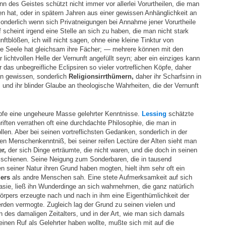
inn des Geistes schützt nicht immer vor allerlei Vorurtheilen, die man
n hat, oder in spätern Jahren aus einer gewissen Anhänglichkeit an
nderlich wenn sich Privatneigungen bei Annahme jener Vorurtheile
 scheint irgend eine Stelle an sich zu haben, die man nicht stark
nftblößen, ich will nicht sagen, ohne eine kleine Tinktur von
 Seele hat gleichsam ihre Fächer; — mehrere können mit den
 lichtvollen Helle der Vernunft angefüllt seyn; aber ein einziges kann
das unbegreifliche Eclipsiren so vieler vortreflichen Köpfe, daher
an gewissen, sonderlich
Religionsirrthümern,
daher ihr Scharfsinn in
 und ihr blinder Glaube an theologische Wahrheiten, die der Vernunft
pfe eine ungeheure Masse gelehrter Kenntnisse.
Lessing
schätzte
riften verrathen oft eine durchdachte Philosophie, die man in
llen. Aber bei seinen vortreflichsten Gedanken, sonderlich in der
ßen Menschenkenntniß, bei seiner reifen Lectüre der Alten sieht man
r,
der sich Dinge erträumte, die nicht waren, und die doch in seinen
schienen. Seine Neigung zum Sonderbaren, die in tausend
seiner Natur ihren Grund haben mogten, hielt ihm sehr oft ein
ers
als andre Menschen sah. Eine stete Aufmerksamkeit auf sich
asie, ließ ihn Wunderdinge an sich wahrnehmen, die ganz natürlich
örpers erzeugte nach und nach in ihm eine Eigenthümlichkeit der
erden vermogte. Zugleich lag der Grund zu seinen vielen und
 des damaligen Zeitalters, und in der Art, wie man sich damals
einen Ruf als Gelehrter haben wollte, mußte sich mit auf die