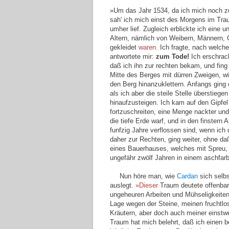
»Um das Jahr 1534, da ich mich noch z
sah' ich mich einst des Morgens im Tra
umher lief. Zugleich erblickte ich ein
Altern, nämlich von Weibern, Männern, 
gekleidet
waren.
Ich fragte, nach welchem
antwortete mir:
zum Tode!
Ich erschrac
daß ich ihn zur rechten bekam, und fing 
Mitte des Berges mit dürren Zweigen, w
den Berg hinanzuklettern. Anfangs ging
als ich aber die steile Stelle überstieg
hinaufzusteigen. Ich kam auf den Gipfel 
fortzuschreiten, eine Menge nackter und 
die tiefe Erde warf, und in den finster
funfzig Jahre verflossen sind, wenn ich
daher zur Rechten, ging weiter, ohne da
eines Bauerhauses, welches mit Spreu, 
ungefähr zwölf Jahren in einem aschfar
Nun höre man, wie
Cardan
sich selbs
auslegt.
»Dieser
Traum deutete offenbar
ungeheuren Arbeiten und Mühseligkeiten
Lage wegen der Steine, meinen fruchtl
Kräutern, aber doch auch meiner einstw
Traum hat mich belehrt, daß ich einen 