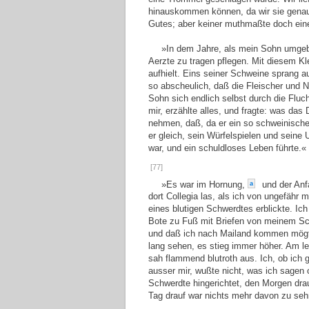
hinauskommen können, da wir sie genau 
Gutes; aber keiner muthmaßte doch eine
»In dem Jahre, als mein Sohn umgebr
Aerzte zu tragen pflegen. Mit diesem Kl
aufhielt. Eins seiner Schweine sprang 
so abscheulich, daß die Fleischer und 
Sohn sich endlich selbst durch die Fluc
mir, erzählte alles, und fragte: was das
nehmen, daß, da er ein so schweinische
er gleich, sein Würfelspielen und sei
war, und ein schuldloses Leben führte.«
[77]
»Es war im Hornung,
und der Anfa
a
dort Collegia las, als ich von ungefähr
eines blutigen Schwerdtes erblickte. Ic
Bote zu Fuß mit Briefen von meinem Sc
und daß ich nach Mailand kommen mögt
lang sehen, es stieg immer höher. Am le
sah flammend blutroth aus. Ich, ob ich
ausser mir, wußte nicht, was ich sagen
Schwerdte hingerichtet, den Morgen dr
Tag drauf war nichts mehr davon zu seh