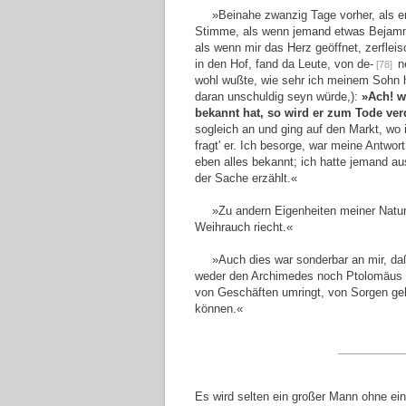
»Beinahe zwanzig Tage vorher, als er
Stimme, als wenn jemand etwas Bejamme
als wenn mir das Herz geöffnet, zerflei
in den Hof, fand da Leute, von de-
n
[78]
wohl wußte, wie sehr ich meinem Sohn h
daran unschuldig seyn würde,):
»Ach! w
bekannt hat, so wird er zum Tode ve
sogleich an und ging auf den Markt, wo 
fragt' er. Ich besorge, war meine Antwort
eben alles bekannt; ich hatte jemand au
der Sache erzählt.«
»Zu andern Eigenheiten meiner Natur
Weihrauch riecht.«
»Auch dies war sonderbar an mir, da
weder den Archimedes noch Ptolomäus ve
von Geschäften umringt, von Sorgen gehi
können.«
Es wird selten ein großer Mann ohne ein