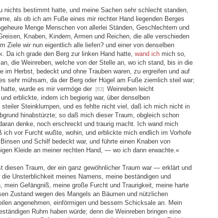
u nichts bestimmt hatte, und meine Sachen sehr schlecht standen,
ume, als ob ich am Fuße eines mir rechter Hand liegenden Berges
e ungeheure Menge Menschen von allerlei Ständen, Geschlechtern und
Greisen, Knaben, Kindern, Armen und Reichen, die alle verschieden
 Ziele wir nun eigentlich alle liefen? und einer von denselben
k. Da ich grade den Berg zur linken Hand hatte,
wand ich
mich so,
an, die Weinreben, welche von der Stelle an, wo ich stand, bis in die
ie im Herbst, bedeckt und ohne Trauben waren, zu ergreifen und auf
 es sehr mühsam, da der Berg oder Hügel am Fuße ziemlich steil war;
en hatte, wurde es mir vermöge der
Weinreben leicht
[83]
und erblickte, indem ich begierig war, über denselben
steiler Steinklumpen, und es fehlte nicht viel, daß ich mich nicht in
n Abgrund hinabstürzte; so daß mich dieser Traum, obgleich schon
 daran denke, noch erschreckt und traurig macht. Ich wand mich
ß ich vor Furcht wußte, wohin, und erblickte mich endlich im Vorhofe
Binsen und Schilf bedeckt war, und führte einen Knaben von
bigen Kleide an meiner rechten Hand, — wo ich dann erwachte.«
t diesen Traum, der ein ganz gewöhnlicher Traum war — erklärt und
 die Unsterblichkeit meines Namens, meine beständigen und
, mein Gefängniß, meine große Furcht und Traurigkeit, meine harte
osen Zustand wegen des Mangels an Bäumen und nützlichen
eilen angenehmen, einförmigen und bessern Schicksale an. Mein
beständigen Ruhm haben würde; denn die Weinreben bringen eine