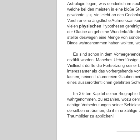
Astrologie legen, was sonderlich im sec
welche bei den meisten in eine bloße St
gewöhnte
sie leicht an den Gedank
[81]
Verehrer eine ängstliche Aufmerksamkei
vielen
physischen
Hypothesen gereinig
der Glaube an geheime Wunderkräfte der
stellte deswegen eine Menge von sonder
Dinge wahrgenommen haben wollten, w
Es sind schon in dem Vorhergehend
erzählt worden. Manches Ueberflüssige, 
Vielleicht dürfte die Fortsetzung sei
interessanter als das vorhergehende vor
lassen, seinen Träumereien Glauben b
eines ausserordentlichen gelehrten Sch
Im 37sten Kapitel seiner Biographie f
wahrgenommen, zu erzählen, wozu den
richtige Vorbedeutungen seiner Schicks
derselben erträumen, da ihm unzählige 
Traumbilder zu appliciren!