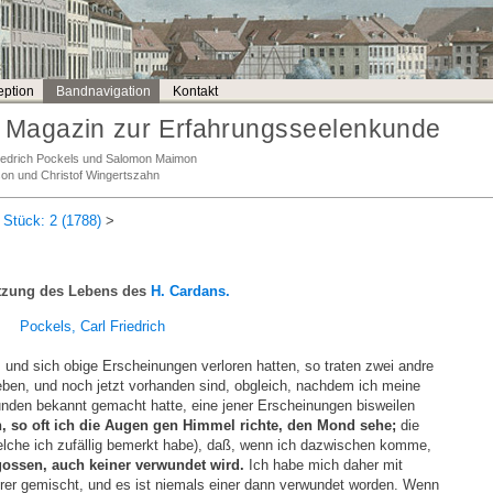
ption
Bandnavigation
Kontakt
Magazin zur Erfahrungsseelenkunde
Friedrich Pockels und Salomon Maimon
son und Christof Wingertszahn
 Stück: 2 (1788)
>
tzung des Lebens des
H. Cardans.
Pockels, Carl Friedrich
nd sich obige Erscheinungen verloren hatten, so traten zwei andre
lieben, und noch jetzt vorhanden sind, obgleich, nachdem ich meine
nden bekannt gemacht hatte, eine jener Erscheinungen bisweilen
h, so oft ich die Augen gen Himmel richte, den Mond sehe;
die
welche ich zufällig bemerkt habe), daß, wenn ich dazwischen komme,
gossen, auch keiner verwundet wird.
Ich habe mich daher mit
rer gemischt, und es ist niemals einer dann verwundet worden. Wenn