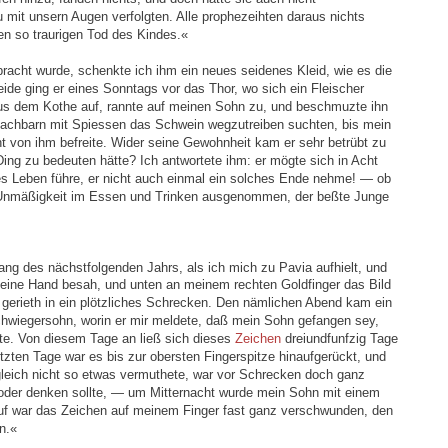
mit unsern Augen verfolgten. Alle prophezeihten daraus nichts
n so traurigen Tod des Kindes.«
acht wurde, schenkte ich ihm ein neues seidenes Kleid, wie es die
eide ging er eines Sonntags vor das Thor, wo sich ein Fleischer
aus dem Kothe auf, rannte auf meinen Sohn zu, und beschmuzte ihn
Nachbarn mit Spiessen das Schwein wegzutreiben suchten, bis mein
ht von ihm befreite. Wider seine Gewohnheit kam er sehr betrübt zu
 Ding zu bedeuten hätte? Ich antwortete ihm: er mögte sich in Acht
s Leben führe, er nicht auch einmal ein solches Ende nehme! — ob
ne Unmäßigkeit im Essen und Trinken ausgenommen, der beßte Junge
ng des nächstfolgenden Jahrs, als ich mich zu Pavia aufhielt, und
 meine Hand besah, und unten an meinem rechten Goldfinger das Bild
h gerieth in ein plötzliches Schrecken. Den nämlichen Abend kam ein
hwiegersohn, worin er mir meldete, daß mein Sohn gefangen sey,
e. Von diesem Tage an ließ sich dieses
Zeichen
dreiundfunfzig Tage
tzten Tage war es bis zur obersten Fingerspitze hinaufgerückt, und
 gleich nicht so etwas vermuthete, war vor Schrecken doch ganz
 oder denken sollte, — um Mitternacht wurde mein Sohn mit einem
auf war das Zeichen auf meinem Finger fast ganz verschwunden, den
n.«