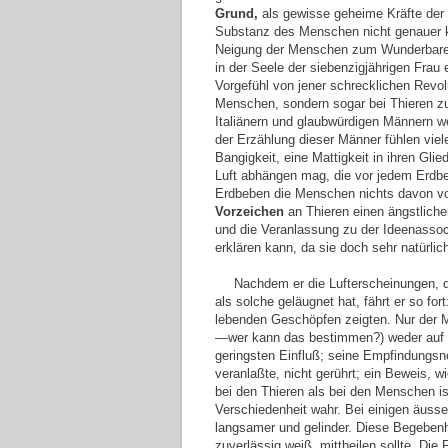
Grund,
als gewisse geheime Kräfte der 
Substanz des Menschen nicht genauer ke
Neigung der Menschen zum Wunderbaren
in der Seele der siebenzigjährigen Fra
Vorgefühl von jener schrecklichen Revol
Menschen, sondern sogar bei Thieren zu
Italiänern und glaubwürdigen Männern w
der Erzählung dieser Männer fühlen vie
Bangigkeit, eine Mattigkeit in ihren Gl
Luft abhängen mag, die vor jedem Erdb
Erdbeben die Menschen nichts davon vor
Vorzeichen
an Thieren einen ängstliche
und die Veranlassung zu der Ideenassoc
erklären kann, da sie doch sehr natürlic
Nachdem er die Lufterscheinungen, di
als solche geläugnet hat, fährt er so fo
lebenden Geschöpfen zeigten. Nur der Me
—wer kann das bestimmen?) weder auf se
geringsten Einfluß; seine Empfindungsn
veranlaßte, nicht gerührt; ein Beweis, 
bei den Thieren als bei den Menschen is
Verschiedenheit wahr. Bei einigen äussert
langsamer und gelinder. Diese Begebenhe
zuverlässig weiß, mittheilen sollte. Di