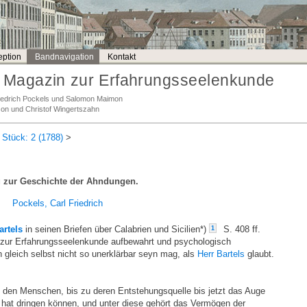
ption
Bandnavigation
Kontakt
Magazin zur Erfahrungsseelenkunde
Friedrich Pockels und Salomon Maimon
son und Christof Wingertszahn
 Stück: 2 (1788)
>
 zur Geschichte der Ahndungen.
Pockels, Carl Friedrich
artels
in seinen Briefen über Calabrien und Sicilien*)
S. 408 ff.
1
in zur Erfahrungsseelenkunde aufbewahrt und psychologisch
gleich selbst nicht so unerklärbar seyn mag, als
Herr Bartels
glaubt.
in den Menschen, bis zu deren Entstehungsquelle bis jetzt das Auge
 hat dringen können, und unter diese gehört das Vermögen der