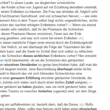
schlief? In einem Lande, wo dergleichen schreckliche
 die Kinder schon von Jugend auf mit Erzählung derselben unterhält,
on einem Erdbeben zu träumen. Die Frau war ohnedas alt; folglich sehr
und furchtsamen Gemüthsart, und von schwachen Nerven; — wie viele
äumen! Also in dem Traum selbst liegt nichts ungewöhnliches, nichts
recken des nachher erfolgten Erdbebens vorher? — Wenn sie einmal
ieder sehr natürlich, daß ihr die Phantasie die Schrecken
 dieser Phantasie Häuser umstürzen, Feuer aus der Erde
egung gerathen, und was sich sonst bei einem Erdbeben
[65]
s waren natürliche Folgen einer einmal durch die Einbildungskraft
hier freilich, so wie überhaupt die Folge der Traumideen bei den
n kann, weil die Seele im Schlaf über sich selbst zu reflectiren
he die Schrecken
dieses wirklichen
Erdbebens vorher? Hier entsteht
ser
nicht beantwortet, ob sie die Schrecken des geträumten
len
einzelnen Umständen
so genau beschrieben habe, daß man die
nicht läugnen konnte. Jene Beschreibung
überhaupt
würde nichts
ohl in Absicht des mit sich führenden Schrecklichen eine
ei einer
genauern Erfüllung
einzelner geträumter Umstände, die
n, konnte sich vieles noch durch einen bloßen
Zufall
ereignen, —
rher geträumt
zu haben
glauben, was sie nicht geträumt hatte, wie
utenden Traums so manches
hinterher
zugesetzt wird, um dem Dinge
u geben.
ung am auffallendsten ist, besteht darin, daß die Donna
Ruffo
[66]
 träumte. Allein, sollte man hiervon nicht lieber einen
physischen