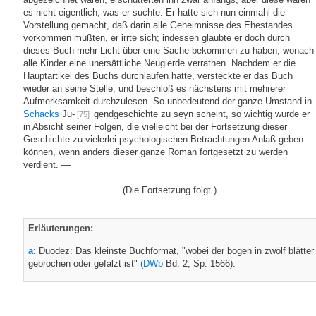
es nicht eigentlich, was er suchte. Er hatte sich nun einmahl die
Vorstellung gemacht, daß darin alle Geheimnisse des Ehestandes
vorkommen müßten, er irrte sich; indessen glaubte er doch durch
dieses Buch mehr Licht über eine Sache bekommen zu haben, wonach
alle Kinder eine unersättliche Neugierde verrathen. Nachdem er die
Hauptartikel des Buchs durchlaufen hatte, versteckte er das Buch
wieder an seine Stelle, und beschloß es nächstens mit mehrerer
Aufmerksamkeit durchzulesen. So unbedeutend der ganze Umstand in
Schacks
Ju-
gendgeschichte zu seyn scheint, so wichtig wurde er
[75]
in Absicht seiner Folgen, die vielleicht bei der Fortsetzung dieser
Geschichte zu vielerlei psychologischen Betrachtungen Anlaß geben
können, wenn anders dieser ganze Roman fortgesetzt zu werden
verdient. —
(Die Fortsetzung folgt.)
Erläuterungen:
a
: Duodez: Das kleinste Buchformat, "wobei der bogen in zwölf blätter
gebrochen oder gefalzt ist"
(DWb
Bd. 2, Sp. 1566).