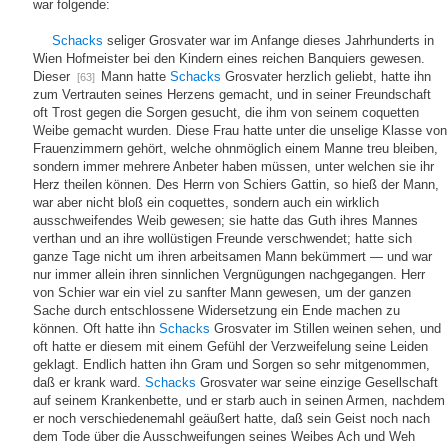
war folgende:
Schacks
seliger Grosvater war im Anfange dieses Jahrhunderts in
Wien Hofmeister bei den Kindern eines reichen Banquiers gewesen.
Dieser
Mann hatte
Schacks
Grosvater herzlich geliebt, hatte ihn
[63]
zum Vertrauten seines Herzens gemacht, und in seiner Freundschaft
oft Trost gegen die Sorgen gesucht, die ihm von seinem coquetten
Weibe gemacht wurden. Diese Frau hatte unter die unselige Klasse von
Frauenzimmern gehört, welche ohnmöglich einem Manne treu bleiben,
sondern immer mehrere Anbeter haben müssen, unter welchen sie ihr
Herz theilen können. Des Herrn von Schiers Gattin, so hieß der Mann,
war aber nicht bloß ein coquettes, sondern auch ein wirklich
ausschweifendes Weib gewesen; sie hatte das Guth ihres Mannes
verthan und an ihre wollüstigen Freunde verschwendet; hatte sich
ganze Tage nicht um ihren arbeitsamen Mann bekümmert — und war
nur immer allein ihren sinnlichen Vergnügungen nachgegangen. Herr
von Schier war ein viel zu sanfter Mann gewesen, um der ganzen
Sache durch entschlossene Widersetzung ein Ende machen zu
können. Oft hatte ihn
Schacks
Grosvater im Stillen weinen sehen, und
oft hatte er diesem mit einem Gefühl der Verzweifelung seine Leiden
geklagt. Endlich hatten ihn Gram und Sorgen so sehr mitgenommen,
daß er krank ward.
Schacks
Grosvater war seine einzige Gesellschaft
auf seinem Krankenbette, und er starb auch in seinen Armen, nachdem
er noch verschiedenemahl geäußert hatte, daß sein Geist noch nach
dem Tode über die Ausschweifungen seines Weibes Ach und Weh