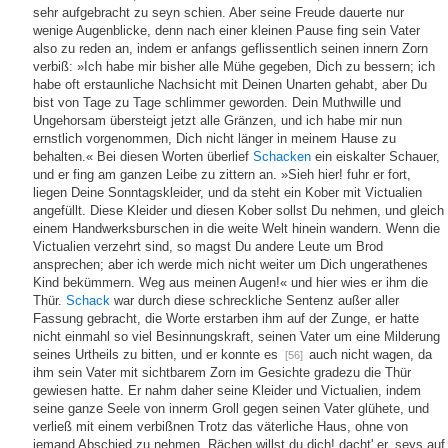
sehr aufgebracht zu seyn schien. Aber seine Freude dauerte nur
wenige Augenblicke, denn nach einer kleinen Pause fing sein Vater
also zu reden an, indem er anfangs geflissentlich seinen innern Zorn
verbiß: »Ich habe mir bisher alle Mühe gegeben, Dich zu bessern; ich
habe oft erstaunliche Nachsicht mit Deinen Unarten gehabt, aber Du
bist von Tage zu Tage schlimmer geworden. Dein Muthwille und
Ungehorsam übersteigt jetzt alle Gränzen, und ich habe mir nun
ernstlich vorgenommen, Dich nicht länger in meinem Hause zu
behalten.« Bei diesen Worten überlief
Schacken
ein eiskalter Schauer,
und er fing am ganzen Leibe zu zittern an. »Sieh hier! fuhr er fort,
liegen Deine Sonntagskleider, und da steht ein Kober mit Victualien
angefüllt. Diese Kleider und diesen Kober sollst Du nehmen, und gleich
einem Handwerksburschen in die weite Welt hinein wandern. Wenn die
Victualien verzehrt sind, so magst Du andere Leute um Brod
ansprechen; aber ich werde mich nicht weiter um Dich ungerathenes
Kind bekümmern. Weg aus meinen Augen!« und hier wies er ihm die
Thür.
Schack
war durch diese schreckliche Sentenz außer aller
Fassung gebracht, die Worte erstarben ihm auf der Zunge, er hatte
nicht einmahl so viel Besinnungskraft, seinen Vater um eine Milderung
seines Urtheils zu bitten, und er konnte es
auch nicht wagen, da
[56]
ihm sein Vater mit sichtbarem Zorn im Gesichte gradezu die Thür
gewiesen hatte. Er nahm daher seine Kleider und Victualien, indem
seine ganze Seele von innerm Groll gegen seinen Vater glühete, und
verließ mit einem verbißnen Trotz das väterliche Haus, ohne von
jemand Abschied zu nehmen. Rächen willst du dich! dacht' er, seys auf