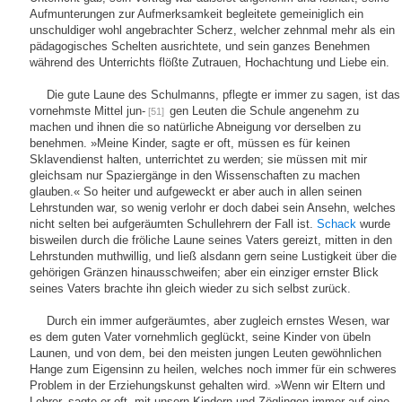
Aufmunterungen zur Aufmerksamkeit begleitete gemeiniglich ein
unschuldiger wohl angebrachter Scherz, welcher zehnmal mehr als ein
pädagogisches Schelten ausrichtete, und sein ganzes Benehmen
während des Unterrichts flößte Zutrauen, Hochachtung und Liebe ein.
Die gute Laune des Schulmanns, pflegte er immer zu sagen, ist das
vornehmste Mittel jun-
gen Leuten die Schule angenehm zu
[51]
machen und ihnen die so natürliche Abneigung vor derselben zu
benehmen. »Meine Kinder, sagte er oft, müssen es für keinen
Sklavendienst halten, unterrichtet zu werden; sie müssen mit mir
gleichsam nur Spaziergänge in den Wissenschaften zu machen
glauben.« So heiter und aufgeweckt er aber auch in allen seinen
Lehrstunden war, so wenig verlohr er doch dabei sein Ansehn, welches
nicht selten bei aufgeräumten Schullehrern der Fall ist.
Schack
wurde
bisweilen durch die fröliche Laune seines Vaters gereizt, mitten in den
Lehrstunden muthwillig, und ließ alsdann gern seine Lustigkeit über die
gehörigen Gränzen hinausschweifen; aber ein einziger ernster Blick
seines Vaters brachte ihn gleich wieder zu sich selbst zurück.
Durch ein immer aufgeräumtes, aber zugleich ernstes Wesen, war
es dem guten Vater vornehmlich geglückt, seine Kinder von übeln
Launen, und von dem, bei den meisten jungen Leuten gewöhnlichen
Hange zum Eigensinn zu heilen, welches noch immer für ein schweres
Problem in der Erziehungskunst gehalten wird. »Wenn wir Eltern und
Lehrer, sagte er oft, mit unsern Kindern und Zöglingen immer auf eine