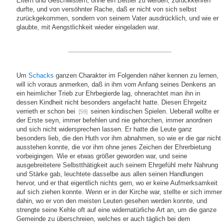
Eltern und Geschwistern, ohne ein Bettler zu werden, zurückkehren
durfte, und von versöhnter Rache, daß er nicht von sich selbst
zurückgekommen, sondern von seinem Vater ausdrücklich, und wie er
glaubte, mit Aengstlichkeit wieder eingeladen war.
Um
Schacks
ganzen Charakter im Folgenden näher kennen zu lernen,
will ich voraus anmerken, daß in ihm vom Anfang seines Denkens an
ein heimlicher Trieb zur Ehrbegierde lag, ohnerachtet man ihn in
dessen Kindheit nicht besonders angefacht hatte. Diesen Ehrgeitz
verrieth er schon bei
seinen kindischen Spielen. Ueberall wollte er
[59]
der Erste seyn, immer befehlen und nie gehorchen, immer anordnen
und sich nicht widersprechen lassen. Er hatte die Leute ganz
besonders lieb, die den Huth vor ihm abnahmen, so wie er die gar nicht
ausstehen konnte, die vor ihm ohne jenes Zeichen der Ehrerbietung
vorbeigingen. Wie er etwas größer geworden war, und seine
ausgebreitetere Selbstthätigkeit auch seinem Ehrgefühl mehr Nahrung
und Stärke gab, leuchtete dasselbe aus allen seinen Handlungen
hervor, und er that eigentlich nichts gern, wo er keine Aufmerksamkeit
auf sich ziehen konnte. Wenn er in der Kirche war, stellte er sich immer
dahin, wo er von den meisten Leuten gesehen werden konnte, und
strengte seine Kehle oft auf eine widernatürliche Art an, um die ganze
Gemeinde zu überschreien, welches er auch täglich bei dem