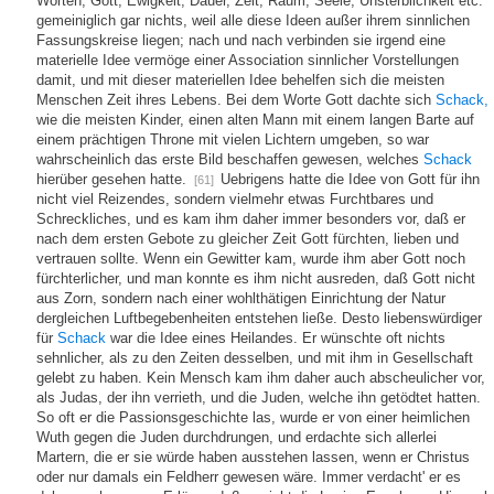
Worten, Gott, Ewigkeit, Dauer, Zeit, Raum, Seele, Unsterblichkeit etc.
gemeiniglich gar nichts, weil alle diese Ideen außer ihrem sinnlichen
Fassungskreise liegen; nach und nach verbinden sie irgend eine
materielle Idee vermöge einer Association sinnlicher Vorstellungen
damit, und mit dieser materiellen Idee behelfen sich die meisten
Menschen Zeit ihres Lebens. Bei dem Worte Gott dachte sich
Schack,
wie die meisten Kinder, einen alten Mann mit einem langen Barte auf
einem prächtigen Throne mit vielen Lichtern umgeben, so war
wahrscheinlich das erste Bild beschaffen gewesen, welches
Schack
hierüber gesehen hatte.
Uebrigens hatte die Idee von Gott für ihn
[61]
nicht viel Reizendes, sondern vielmehr etwas Furchtbares und
Schreckliches, und es kam ihm daher immer besonders vor, daß er
nach dem ersten Gebote zu gleicher Zeit Gott fürchten, lieben und
vertrauen sollte. Wenn ein Gewitter kam, wurde ihm aber Gott noch
fürchterlicher, und man konnte es ihm nicht ausreden, daß Gott nicht
aus Zorn, sondern nach einer wohlthätigen Einrichtung der Natur
dergleichen Luftbegebenheiten entstehen ließe. Desto liebenswürdiger
für
Schack
war die Idee eines Heilandes. Er wünschte oft nichts
sehnlicher, als zu den Zeiten desselben, und mit ihm in Gesellschaft
gelebt zu haben. Kein Mensch kam ihm daher auch abscheulicher vor,
als Judas, der ihn verrieth, und die Juden, welche ihn getödtet hatten.
So oft er die Passionsgeschichte las, wurde er von einer heimlichen
Wuth gegen die Juden durchdrungen, und erdachte sich allerlei
Martern, die er sie würde haben ausstehen lassen, wenn er Christus
oder nur damals ein Feldherr gewesen wäre. Immer verdacht' er es