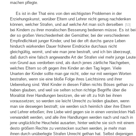
machen pflegte.
Es ist in der That eins von den wichtigsten Problemen in der
Erziehungskunst, worüber Eltern und Lehrer nicht genug nachdenken
können, welcher Strafen, und auf welche Art man sich derselben
[53]
bei Kindern zu ihrer moralischen Besserung bedienen müsse. Es ist bei
der so großen Verschiedenheit der Gemüther, bei der verschiedenen
Empfindlichkeit junger Kinder, und bei der oft durchs ganze Leben
hindurch würkenden Dauer früherer Eindrücke durchaus nicht
gleichgültig, womit, und wie man jene bestraft, und ich bin überzeugt,
daß durch eine falsch angewandte Art der Strafen viel mehr junge Leute
von Grund aus verdorben sind, als durch jenes zärtliche Nachgeben,
welches Eltern so oft gegen ihre Kinder an den Tag legen. Viele
Unarten der Kinder sollte man gar nicht, oder nur mit wenigen Worten
bestrafen, wenn sie eine bloße Folge ihres Leichtsinns und ihrer
Uebereilung sind. Weil Kinder in diesen Fällen nichts Böses gethan zu
haben glauben, und weil sie selten schon richtige Begriffe über die
Moralität ihrer Handlungen besitzen, die wir oft zu früh bei ihnen
voraussetzen; so werden sie leicht Unrecht zu leiden glauben, wenn
man sie deswegen bestraft; sie werden sich heimlich über ihre Eltern
und Lehrer erboßen; ihre Liebe wird gegen sie in einen versteckten Haß
verwandelt werden, und alle ihre Handlungen werden nach und nach in
jene unglückliche Heuchelei ausarten, hinter welche sie sich mit einem
desto größern Rechte zu verstecken suchen werden, je mehr man
ihnen durch unüberlegte Strafen Unrecht gethan hat. Selbst diejenigen