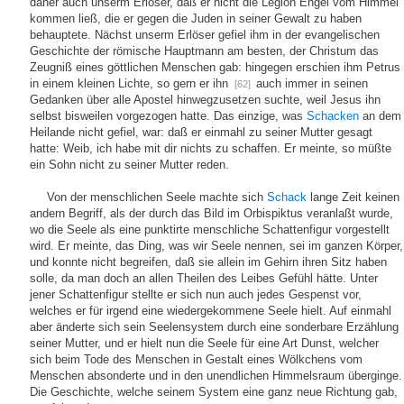
daher auch unserm Erlöser, daß er nicht die Legion Engel vom Himmel
kommen ließ, die er gegen die Juden in seiner Gewalt zu haben
behauptete. Nächst unserm Erlöser gefiel ihm in der evangelischen
Geschichte der römische Hauptmann am besten, der Christum das
Zeugniß eines göttlichen Menschen gab: hingegen erschien ihm Petrus
in einem kleinen Lichte, so gern er ihn
auch immer in seinen
[62]
Gedanken über alle Apostel hinwegzusetzen suchte, weil Jesus ihn
selbst bisweilen vorgezogen hatte. Das einzige, was
Schacken
an dem
Heilande nicht gefiel, war: daß er einmahl zu seiner Mutter gesagt
hatte: Weib, ich habe mit dir nichts zu schaffen. Er meinte, so müßte
ein Sohn nicht zu seiner Mutter reden.
Von der menschlichen Seele machte sich
Schack
lange Zeit keinen
andern Begriff, als der durch das Bild im Orbispiktus veranlaßt wurde,
wo die Seele als eine punktirte menschliche Schattenfigur vorgestellt
wird. Er meinte, das Ding, was wir Seele nennen, sei im ganzen Körper,
und konnte nicht begreifen, daß sie allein im Gehirn ihren Sitz haben
solle, da man doch an allen Theilen des Leibes Gefühl hätte. Unter
jener Schattenfigur stellte er sich nun auch jedes Gespenst vor,
welches er für irgend eine wiedergekommene Seele hielt. Auf einmahl
aber änderte sich sein Seelensystem durch eine sonderbare Erzählung
seiner Mutter, und er hielt nun die Seele für eine Art Dunst, welcher
sich beim Tode des Menschen in Gestalt eines Wölkchens vom
Menschen absonderte und in den unendlichen Himmelsraum überginge.
Die Geschichte, welche seinem System eine ganz neue Richtung gab,