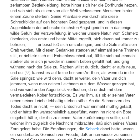
zerlumpten Bettlerkleidung, hörte hinter sich her die Dorfhunde hetzen,
und sah sich als einem von aller Welt verlassenen Menschen hinter
einem Zaune sterben. Seine Phantasie war durch alle diese
Schreckbilder auf den höchsten Grad gespannt, und in diesen
Augenblicken der unbeschreiblichsten Angst gerieth er in dasjenige
wilde Gefühl der Verzweifelung, in welcher unsere Natur, vom Schmerz
überladen, das erste und beste Mittel ergreift, sich davon auf immer zu
befreien, — — er beschloß sich umzubringen, und die Sale sollte sein
Grab werden. Mit diesen Gedanken standen auf einmahl seine Thränen
still, er richtete sich mit Entschlossenheit auf, fühlte sich auf einmahl
stärker als er sich je wieder in seinem Leben gefühlt hat, und ging
wüthend nach der Sale zu. Rächen willst du dich, dacht' er aufs neue,
und du
kannst es auf keine bessere Art thun, als wenn du in die
[58]
Sale springst; wie wird denn, dacht er weiter, dein Vater um dich
jammern, wenn man deinen Leichnam aus dem Wasser gezogen hat,
und wie wird er den Augenblick verfluchen, da er dich mit dem
vermaledeiten Kober fortschickte. Es war ihm, als ob er seinen Vater
neben seiner Leiche lebhaftig stehen sähe. An die Schmerzen des
Todes dacht er nicht; — sein Entschluß war einmahl muthig gefaßt,
und er hätte ihn wahrscheinlich ausgeführt, wenn ihn nicht ein Bote
eingeholt hätte, der ihn zu seinem Vater zurückbringen sollte, und
welcher ihm zugleich die Nachricht mitbrachte, daß sich seines Vaters
Zorn gelegt habe. Die Empfindungen, die
Schack
dabei hatte, waren
ein sonderbares Gemisch von Freude, daß er nun wieder zu seinen