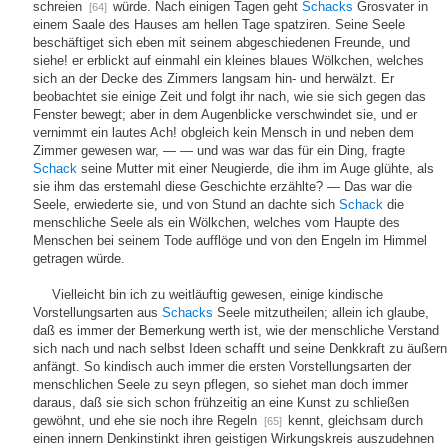
schreien
würde. Nach einigen Tagen geht
Schacks
Grosvater in
[64]
einem Saale des Hauses am hellen Tage spatziren. Seine Seele
beschäftiget sich eben mit seinem abgeschiedenen Freunde, und
siehe! er erblickt auf einmahl ein kleines blaues Wölkchen, welches
sich an der Decke des Zimmers langsam hin- und herwälzt. Er
beobachtet sie einige Zeit und folgt ihr nach, wie sie sich gegen das
Fenster bewegt; aber in dem Augenblicke verschwindet sie, und er
vernimmt ein lautes Ach! obgleich kein Mensch in und neben dem
Zimmer gewesen war, — — und was war das für ein Ding, fragte
Schack
seine Mutter mit einer Neugierde, die ihm im Auge glühte, als
sie ihm das erstemahl diese Geschichte erzählte? — Das war die
Seele, erwiederte sie, und von Stund an dachte sich
Schack
die
menschliche Seele als ein Wölkchen, welches vom Haupte des
Menschen bei seinem Tode aufflöge und von den Engeln im Himmel
getragen würde.
Vielleicht bin ich zu weitläuftig gewesen, einige kindische
Vorstellungsarten aus
Schacks
Seele mitzutheilen; allein ich glaube,
daß es immer der Bemerkung werth ist, wie der menschliche Verstand
sich nach und nach selbst Ideen schafft und seine Denkkraft zu äußern
anfängt. So kindisch auch immer die ersten Vorstellungsarten der
menschlichen Seele zu seyn pflegen, so siehet man doch immer
daraus, daß sie sich schon frühzeitig an eine Kunst zu schließen
gewöhnt, und ehe sie noch ihre Regeln
kennt, gleichsam durch
[65]
einen innern Denkinstinkt ihren geistigen Wirkungskreis auszudehnen