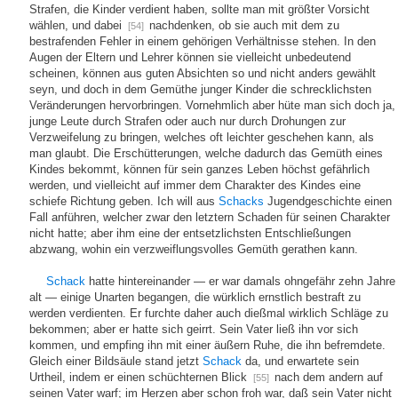
Strafen, die Kinder verdient haben, sollte man mit größter Vorsicht
wählen, und dabei
nachdenken, ob sie auch mit dem zu
[54]
bestrafenden Fehler in einem gehörigen Verhältnisse stehen. In den
Augen der Eltern und Lehrer können sie vielleicht unbedeutend
scheinen, können aus guten Absichten so und nicht anders gewählt
seyn, und doch in dem Gemüthe junger Kinder die schrecklichsten
Veränderungen hervorbringen. Vornehmlich aber hüte man sich doch ja,
junge Leute durch Strafen oder auch nur durch Drohungen zur
Verzweifelung zu bringen, welches oft leichter geschehen kann, als
man glaubt. Die Erschütterungen, welche dadurch das Gemüth eines
Kindes bekommt, können für sein ganzes Leben höchst gefährlich
werden, und vielleicht auf immer dem Charakter des Kindes eine
schiefe Richtung geben. Ich will aus
Schacks
Jugendgeschichte einen
Fall anführen, welcher zwar den letztern Schaden für seinen Charakter
nicht hatte; aber ihm eine der entsetzlichsten Entschließungen
abzwang, wohin ein verzweiflungsvolles Gemüth gerathen kann.
Schack
hatte hintereinander — er war damals ohngefähr zehn Jahre
alt — einige Unarten begangen, die würklich ernstlich bestraft zu
werden verdienten. Er furchte daher auch dießmal wirklich Schläge zu
bekommen; aber er hatte sich geirrt. Sein Vater ließ ihn vor sich
kommen, und empfing ihn mit einer äußern Ruhe, die ihn befremdete.
Gleich einer Bildsäule stand jetzt
Schack
da, und erwartete sein
Urtheil, indem er einen schüchternen Blick
nach dem andern auf
[55]
seinen Vater warf; im Herzen aber schon froh war, daß sein Vater nicht