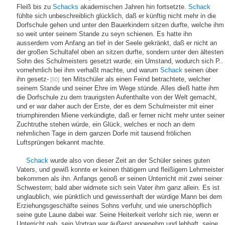
Fleiß bis zu
Schacks
akademischen Jahren hin fortsetzte.
Schack
fühlte sich unbeschreiblich glücklich, daß er künftig nicht mehr in die
Dorfschule gehen und unter den Bauerkindern sitzen durfte, welche ihm
so weit unter seinem Stande zu seyn schienen. Es hatte ihn
ausserdem vom Anfang an tief in der Seele gekränkt, daß er nicht an
der großen Schultafel oben an sitzen durfte, sondern unter den ältesten
Sohn des Schulmeisters gesetzt wurde; ein Umstand, wodurch sich P..
vornehmlich bei ihm verhaßt machte, und warum
Schack
seinen über
ihn gesetz-
ten Mitschüler als einen Feind betrachtete, welcher
[50]
seinem Stande und seiner Ehre im Wege stünde. Alles dieß hatte ihm
die Dorfschule zu dem traurigsten Aufenthalte von der Welt gemacht,
und er war daher auch der Erste, der es dem Schulmeister mit einer
triumphirenden Miene verkündigte, daß er ferner nicht mehr unter seiner
Zuchtruthe stehen würde, ein Glück, welches er noch an dem
nehmlichen Tage in dem ganzen Dorfe mit tausend frölichen
Luftsprüngen bekannt machte.
Schack
wurde also von dieser Zeit an der Schüler seines guten
Vaters, und gewiß konnte er keinen thätigern und fleißigern Lehrmeister
bekommen als ihn. Anfangs genoß er seinen Unterricht mit zwei seiner
Schwestern; bald aber widmete sich sein Vater ihm ganz allein. Es ist
unglaublich, wie pünktlich und gewissenhaft der würdige Mann bei dem
Erziehungsgeschäfte seines Sohns verfuhr, und wie unerschöpflich
seine gute Laune dabei war. Seine Heiterkeit verlohr sich nie, wenn er
Unterricht gab, sein Vortrag war äußerst angenehm und lebhaft, seine