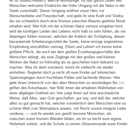
es ist unbeschreiblich, welche wohltäthige, für das ganze Leben des
Menschen wirksame Eindrücke der frühe Umgang mit der Natur in der
Seele zurückläßt. Dieser Umgang eröffnet unser Herz zur
Menschenliebe und Freundschaft, und giebt ihr eine Kraft und Stärke,
die sie schwerlich durch eine finstere zwischen Mauren gelehrte Moral
erhalten wird. Wer früh mit der schönen Natur vertraut umgehen lernt,
wird die künftigen Leiden des Lebens nicht halb so sehr fühlen, als sie
diejenigen fühlen müssen, welchen der Anblick der Schöpfung, dieses
bezaubernde Erheiterungsmittel der Seele, keine einzige angenehme
Empfindung einzuflößen vermag. Eltern und Lehrer! ich kenne keine
größere Pflicht, die euch bei dem großen Erziehungsgeschäfte des
Menschen obliegt, als eure Zöglinge mit den großen und kleinen
Werken der Natur so frühzeitig als es geschehen kann bekannt zu
machen. Was ihr darin versäumt, könnt ihr vielleicht nie wieder
einhohlen. Begleitet doch ja recht oft eure Kinder auf lehrreichen
Spatziergängen durch fruchtbare Felder und lachende Wiesen. Hier
gebt ihnen Unterricht von den allen Menschen so anständigen Be-
[68]
griffen des Ackerbaues; hier flößt ihnen die erhabnen Wahrheiten von
einer allgütigen Gottheit ein; hier zeigt ihnen auf eine anschauliche
Weise, daß Alles, was Gott geschaffen, gut sey, und daß der, welcher
alles so gut gemacht hat, welcher vornehmlich dem Menschen eine so
schöne Welt zum Wohnplatze anwies, mit Recht unsere innigste Liebe
verdiene, — und ihr werdet uns gewiß bessere Menschen, als
zwischen euren finstern Wänden bilden, wo ihr so leicht eure eigene
Heiterkeit verliert, und die Schule zu einem Sklavenstande eurer Kinder