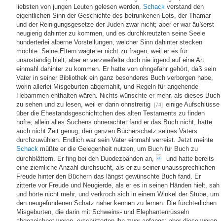
liebsten von jungen Leuten gelesen werden.
Schack
verstand den
eigentlichen Sinn der Geschichte des betrunkenen Lots, der Thamar
und der Reinigungsgesetze der Juden zwar nicht; aber er war äußerst
neugierig dahinter zu kommen, und es durchkreutzten seine Seele
hunderterlei alberne Vorstellungen, welcher Sinn dahinter stecken
möchte. Seine Eltern wagte er nicht zu fragen, weil er es für
unanständig hielt; aber er verzweifelte doch nie irgend auf eine Art
einmahl dahinter zu kommen. Er hatte von ohngefähr gehört, daß sein
Vater in seiner Bibliothek ein ganz besonderes Buch verborgen habe,
worin allerlei Misgeburten abgemahlt, und Regeln für angehende
Hebammen enthalten wären. Nichts wünschte er mehr, als dieses Buch
zu sehen und zu lesen, weil er darin ohnstreitig
einige Aufschlüsse
[74]
über die Ehestandsgeschichtchen des alten Testaments zu finden
hofte; allein alles Suchens ohnerachtet fand er das Buch nicht, hatte
auch nicht Zeit genug, den ganzen Bücherschatz seines Vaters
durchzuwühlen. Endlich war sein Vater einmahl verreist. Jetzt meinte
Schack
müßte er die Gelegenheit nutzen, um Buch für Buch zu
durchblättern. Er fing bei den Duodezbänden an,
und hatte bereits
a
eine ziemliche Anzahl durchsucht, als er zu seiner unaussprechlichen
Freude hinter den Büchern das längst gewünschte Buch fand. Er
zitterte vor Freude und Neugierde, als er es in seinen Händen hielt, sah
und hörte nicht mehr, und verkroch sich in einem Winkel der Stube, um
den neugefundenen Schatz näher kennen zu lernen. Die fürchterlichen
Misgeburten, die darin mit Schweins- und Elephantenrüsseln
abgezeichnet waren, erschütterten ihn zwar anfangs; aber diese waren