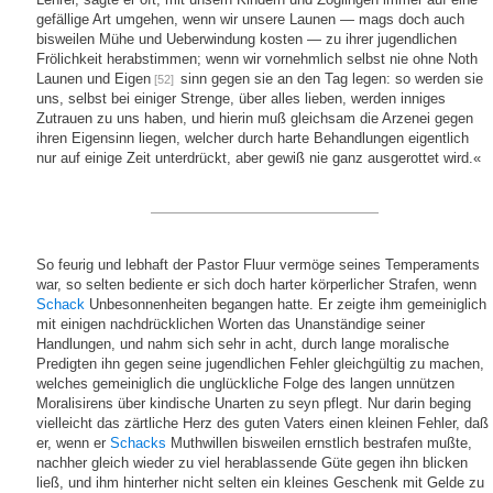
gefällige Art umgehen, wenn wir unsere Launen — mags doch auch
bisweilen Mühe und Ueberwindung kosten — zu ihrer jugendlichen
Frölichkeit herabstimmen; wenn wir vornehmlich selbst nie ohne Noth
Launen und Eigen
sinn gegen sie an den Tag legen: so werden sie
[52]
uns, selbst bei einiger Strenge, über alles lieben, werden inniges
Zutrauen zu uns haben, und hierin muß gleichsam die Arzenei gegen
ihren Eigensinn liegen, welcher durch harte Behandlungen eigentlich
nur auf einige Zeit unterdrückt, aber gewiß nie ganz ausgerottet wird.«
So feurig und lebhaft der Pastor Fluur vermöge seines Temperaments
war, so selten bediente er sich doch harter körperlicher Strafen, wenn
Schack
Unbesonnenheiten begangen hatte. Er zeigte ihm gemeiniglich
mit einigen nachdrücklichen Worten das Unanständige seiner
Handlungen, und nahm sich sehr in acht, durch lange moralische
Predigten ihn gegen seine jugendlichen Fehler gleichgültig zu machen,
welches gemeiniglich die unglückliche Folge des langen unnützen
Moralisirens über kindische Unarten zu seyn pflegt. Nur darin beging
vielleicht das zärtliche Herz des guten Vaters einen kleinen Fehler, daß
er, wenn er
Schacks
Muthwillen bisweilen ernstlich bestrafen mußte,
nachher gleich wieder zu viel herablassende Güte gegen ihn blicken
ließ, und ihm hinterher nicht selten ein kleines Geschenk mit Gelde zu