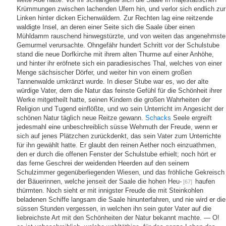
Krümmungen zwischen lachenden Ufern hin, und verlor sich endlich zur
Linken hinter dicken Eichenwäldern. Zur Rechten lag eine reitzende
waldigte Insel, an deren einer Seite sich die Saale über einen
Mühldamm rauschend hinwegstürzte, und von weiten das angenehmste
Gemurmel verursachte. Ohngefähr hundert Schritt vor der Schulstube
stand die neue Dorfkirche mit ihrem alten Thurme auf einer Anhöhe,
und hinter ihr eröfnete sich ein paradiesisches Thal, welches von einer
Menge sächsischer Dörfer, und weiter hin von einem großen
Tannenwalde umkränzt wurde. In dieser Stube war es, wo der alte
würdige Vater, dem die Natur das feinste Gefühl für die Schönheit ihrer
Werke mitgetheilt hatte, seinen Kindern die großen Wahrheiten der
Religion und Tugend einflößte, und wo sein Unterricht im Angesicht der
schönen Natur täglich neue Reitze gewann.
Schacks
Seele ergreift
jedesmahl eine unbeschreiblich süsse Wehmuth der Freude, wenn er
sich auf jenes Plätzchen zurückdenkt, das sein Vater zum Unterrichte
für ihn gewählt hatte. Er glaubt den reinen Aether noch einzuathmen,
den er durch die offenen Fenster der Schulstube erhielt; noch hört er
das ferne Geschrei der weidenden Heerden auf den seinem
Schulzimmer gegenüberliegenden Wiesen, und das fröhliche Gekreisch
der Bäuerinnen, welche jenseit der Saale die hohen Heu-
haufen
[67]
thürmten. Noch sieht er mit innigster Freude die mit Steinkohlen
beladenen Schiffe langsam die Saale hinunterfahren, und nie wird er die
süssen Stunden vergessen, in welchen ihn sein guter Vater auf die
liebreichste Art mit den Schönheiten der Natur bekannt machte. — O!