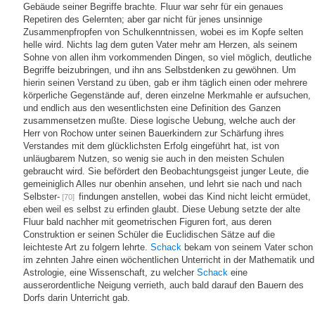
Gebäude seiner Begriffe brachte. Fluur war sehr für ein genaues
Repetiren des Gelernten; aber gar nicht für jenes unsinnige
Zusammenpfropfen von Schulkenntnissen, wobei es im Kopfe selten
helle wird. Nichts lag dem guten Vater mehr am Herzen, als seinem
Sohne von allen ihm vorkommenden Dingen, so viel möglich, deutliche
Begriffe beizubringen, und ihn ans Selbstdenken zu gewöhnen. Um
hierin seinen Verstand zu üben, gab er ihm täglich einen oder mehrere
körperliche Gegenstände auf, deren einzelne Merkmahle er aufsuchen,
und endlich aus den wesentlichsten eine Definition des Ganzen
zusammensetzen mußte. Diese logische Uebung, welche auch der
Herr von Rochow unter seinen Bauerkindern zur Schärfung ihres
Verstandes mit dem glücklichsten Erfolg eingeführt hat, ist von
unläugbarem Nutzen, so wenig sie auch in den meisten Schulen
gebraucht wird. Sie befördert den Beobachtungsgeist junger Leute, die
gemeiniglich Alles nur obenhin ansehen, und lehrt sie nach und nach
Selbster-
findungen anstellen, wobei das Kind nicht leicht ermüdet,
[70]
eben weil es selbst zu erfinden glaubt. Diese Uebung setzte der alte
Fluur bald nachher mit geometrischen Figuren fort, aus deren
Construktion er seinen Schüler die Euclidischen Sätze auf die
leichteste Art zu folgern lehrte.
Schack
bekam von seinem Vater schon
im zehnten Jahre einen wöchentlichen Unterricht in der Mathematik und
Astrologie, eine Wissenschaft, zu welcher
Schack
eine
ausserordentliche Neigung verrieth, auch bald darauf den Bauern des
Dorfs darin Unterricht gab.