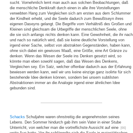
sucht. Vornehmlich lernt man auch aus solchen Beobachtungen, daß
die menschliche Denkkraft durch einen in alle ihre Vorstellungen
verwebten Hang zum Vergleichen sich am ersten aus dem Schlummer
der Kindheit erhebt, und die Seele dadurch zum Bewußtseyn ihres
eigenen Daseyns gelangt. Die Begriffe vom Verhältniß des Großen und
Kleinen sind gleichsam die Urbegriffe der menschlichen Seele, ohne
die sie sich anfangs nichts denken kann. Eine Gewohnheit, die ihr nach
und nach so natürlich wird, daß sie keine deutliche Vorstellung von
irgend einer Sache, selbst von abstrakten Gegenständen, haben kann,
ohne sich dabei ein gewisses Maaß, eine Größe, eine Art Gränze zu
denken. Wenn das Wesen der Seele ins Denken gesetzt wird, so
könnte man eben sowohl sagen, daß das Wesen des Denkens,
Vergleichen sey. Ein Satz, welcher offenbar dadurch aus der Erfahrung
bewiesen werden kann, weil wir uns keine einzige ganz isolirte für sich
bestehende Idee denken können, sondern bei unsern subtilsten
Abstraktionen immer an die Analogie irgend einer ähnlichen Idee
gebunden sind.
Schacks
Schuljahre waren ohnstreitig die angenehmsten seines
Lebens. Den Sommer hindurch gab ihm sein Vater in einer Stube
Unterricht, von welcher man die vortreflichste Aussicht auf eine
[66]
weite Aue hatte. Vor ihr schlängelte sich die Saale in majestätischen