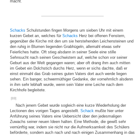
macht.
Schacks
Schulstunden fingen Morgens um sieben Uhr mit einem
kurzen Gebet an, welches für
Schacks
Herz bei offenen Fenstern,
gegenüber die Kirche mit den um sie herstehenden Leichensteinen und
den ruhig in Blumen liegenden Grabhügeln, allemahl etwas sehr
Feierliches hatte. Oft stieg alsdann in seiner Seele eine stille
Sehnsucht nach seinen Geschwistern auf, welche schon vor seiner
Geburt aus der Welt gegangen waren; aber oft drang ihm auch mitten
im Gebet ein Dolchstich durchs Herz, wenn er sichs dachte, daß er
einst einmahl das Grab seines guten Vaters dort auch werde liegen
sehen. Ein banger, schwermüthiger Gedanke, der vornehmlich alsdenn
in ihm sehr lebhaft wurde, wenn sein Vater eine Leiche nach dem
Kirchhofe begleitete.
[69]
Nach jenem Gebet wurde sogleich eine kurze Wiederholung der
Lectionen des vorigen Tages angestellt.
Schack
mußte hier unter
Anführung seines Vaters eine Uebersicht über den jedesmaligen
Zuwachs seiner neuen Ideen halten. Eine Methode, die gewiß sehr
vernünftig war, indem sie nicht nur die Aufmerksamkeit des Schülers
beförderte, sondern auch nach und nach einigen Zusammenhang in das