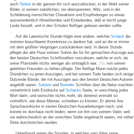
auch
Terenz
in der ganzen Art sich auszudrücken, in der Wahl seiner
Bilder, in seinem natürlichen, nie überspannten, Witz, und in der
Schilderung menschlicher Charaktere und Empfindungen so etwas
ausserordentlich Hinreißendes und Einladendes, daß er leicht junge
Leute fesselt, und in den Schulen fleißiger gelesen werden sollte.
Auf die Lateinische Stunde folgte eine andere, welcher
Schack
die
meisten brauchbaren Kenntnisse zu danken hat, und an die er immer
mit dem größten Vergnügen zurückdenken wird. In dieser Stunde
pflegte der alte Fluur seinem Sohne die für ihn gemachten Auszüge aus
den besten Deutschen Schriftstellern vorzulesen, welche er sich, da
seine Pfarrstelle nichts weniger als einträglich war,
von seinen
[72]
gelehrten Freunden zu leihen pflegte. Der fleißige Mann nutzte jedes
Stündchen zu jenen Auszügen, und bei seinem Tode fanden sich einige
Dutzende Bände, die mit Auszügen aus den besten Deutschen Autoren
angefüllt waren.
Sulzers
und
Bonnets
Schriften über die Natur machten
vornehmlich tiefe Eindrücke auf
Schacks
Seele, er verschlang jedes
Wort darin, und wünschte nichts mehr, als dereinst einmahl so
vortreflich, wie diese Männer, schreiben zu können. Er ahmte ihre
Sprachausdrücke in seinen Deutschen Ausarbeitungen nach, und
konnte es durchaus nicht leiden, wenn sie ihm von seinem Vater, weil
sie wahrscheinlich an der unrechten Stelle angebracht waren, mit rother
Dinte durchstrichen wurden.
Ueberhaupt waren die Stunden, in welchen sein Vater seine