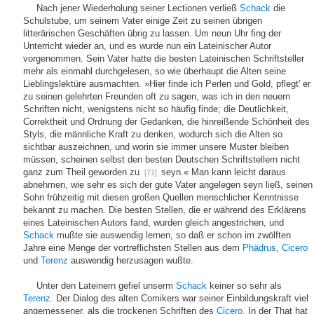
Nach jener Wiederholung seiner Lectionen verließ
Schack
die
Schulstube, um seinem Vater einige Zeit zu seinen übrigen
litterärischen Geschäften übrig zu lassen. Um neun Uhr fing der
Unterricht wieder an, und es wurde nun ein Lateinischer Autor
vorgenommen. Sein Vater hatte die besten Lateinischen Schriftsteller
mehr als einmahl durchgelesen, so wie überhaupt die Alten seine
Lieblingslektüre ausmachten. »Hier finde ich Perlen und Gold, pflegt' er
zu seinen gelehrten Freunden oft zu sagen, was ich in den neuern
Schriften nicht, wenigstens nicht so häufig finde; die Deutlichkeit,
Correktheit und Ordnung der Gedanken, die hinreißende Schönheit des
Styls, die männliche Kraft zu denken, wodurch sich die Alten so
sichtbar auszeichnen, und worin sie immer unsere Muster bleiben
müssen, scheinen selbst den besten Deutschen Schriftstellern nicht
ganz zum Theil geworden zu
seyn.« Man kann leicht daraus
[71]
abnehmen, wie sehr es sich der gute Vater angelegen seyn ließ, seinen
Sohn frühzeitig mit diesen großen Quellen menschlicher Kenntnisse
bekannt zu machen. Die besten Stellen, die er während des Erklärens
eines Lateinischen Autors fand, wurden gleich angestrichen, und
Schack
mußte sie auswendig lernen, so daß er schon im zwölften
Jahre eine Menge der vortreflichsten Stellen aus dem
Phädrus
,
Cicero
und
Terenz
auswendig herzusagen wußte.
Unter den Lateinern gefiel unserm
Schack
keiner so sehr als
Terenz.
Der Dialog des alten Comikers war seiner Einbildungskraft viel
angemessener, als die trockenen Schriften des
Cicero.
In der That hat