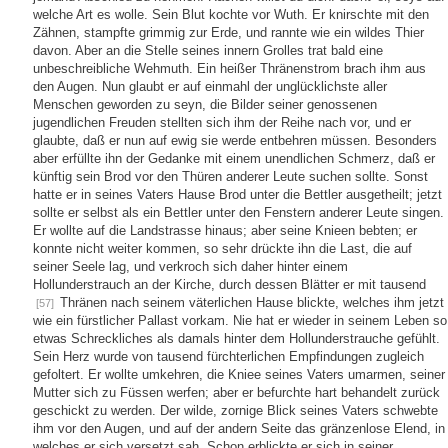
welche Art es wolle. Sein Blut kochte vor Wuth. Er knirschte mit den
Zähnen, stampfte grimmig zur Erde, und rannte wie ein wildes Thier
davon. Aber an die Stelle seines innern Grolles trat bald eine
unbeschreibliche Wehmuth. Ein heißer Thränenstrom brach ihm aus
den Augen. Nun glaubt er auf einmahl der unglücklichste aller
Menschen geworden zu seyn, die Bilder seiner genossenen
jugendlichen Freuden stellten sich ihm der Reihe nach vor, und er
glaubte, daß er nun auf ewig sie werde entbehren müssen. Besonders
aber erfüllte ihn der Gedanke mit einem unendlichen Schmerz, daß er
künftig sein Brod vor den Thüren anderer Leute suchen sollte. Sonst
hatte er in seines Vaters Hause Brod unter die Bettler ausgetheilt; jetzt
sollte er selbst als ein Bettler unter den Fenstern anderer Leute singen.
Er wollte auf die Landstrasse hinaus; aber seine Knieen bebten; er
konnte nicht weiter kommen, so sehr drückte ihn die Last, die auf
seiner Seele lag, und verkroch sich daher hinter einem
Hollunderstrauch an der Kirche, durch dessen Blätter er mit tausend
Thränen nach seinem väterlichen Hause blickte, welches ihm jetzt
[57]
wie ein fürstlicher Pallast vorkam. Nie hat er wieder in seinem Leben so
etwas Schreckliches als damals hinter dem Hollunderstrauche gefühlt.
Sein Herz wurde von tausend fürchterlichen Empfindungen zugleich
gefoltert. Er wollte umkehren, die Kniee seines Vaters umarmen, seiner
Mutter sich zu Füssen werfen; aber er befurchte hart behandelt zurück
geschickt zu werden. Der wilde, zornige Blick seines Vaters schwebte
ihm vor den Augen, und auf der andern Seite das gränzenlose Elend, in
welches er sich versetzt sah. Schon erblickte er sich in seiner