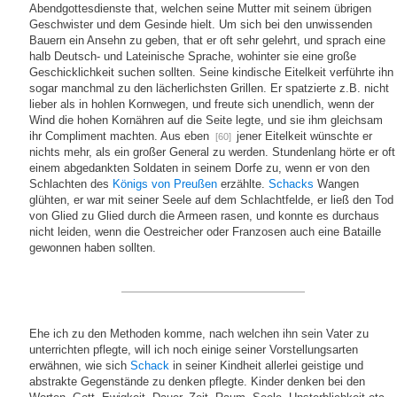
Abendgottesdienste that, welchen seine Mutter mit seinem übrigen
Geschwister und dem Gesinde hielt. Um sich bei den unwissenden
Bauern ein Ansehn zu geben, that er oft sehr gelehrt, und sprach eine
halb Deutsch- und Lateinische Sprache, wohinter sie eine große
Geschicklichkeit suchen sollten. Seine kindische Eitelkeit verführte ihn
sogar manchmal zu den lächerlichsten Grillen. Er spatzierte z.B. nicht
lieber als in hohlen Kornwegen, und freute sich unendlich, wenn der
Wind die hohen Kornähren auf die Seite legte, und sie ihm gleichsam
ihr Compliment machten. Aus eben
jener Eitelkeit wünschte er
[60]
nichts mehr, als ein großer General zu werden. Stundenlang hörte er oft
einem abgedankten Soldaten in seinem Dorfe zu, wenn er von den
Schlachten des
Königs von Preußen
erzählte.
Schacks
Wangen
glühten, er war mit seiner Seele auf dem Schlachtfelde, er ließ den Tod
von Glied zu Glied durch die Armeen rasen, und konnte es durchaus
nicht leiden, wenn die Oestreicher oder Franzosen auch eine Bataille
gewonnen haben sollten.
Ehe ich zu den Methoden komme, nach welchen ihn sein Vater zu
unterrichten pflegte, will ich noch einige seiner Vorstellungsarten
erwähnen, wie sich
Schack
in seiner Kindheit allerlei geistige und
abstrakte Gegenstände zu denken pflegte. Kinder denken bei den