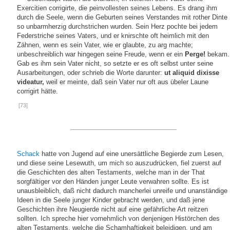
Exercitien corrigirte, die peinvollesten seines Lebens. Es drang ihm
durch die Seele, wenn die Geburten seines Verstandes mit rother Dinte
so unbarmherzig durchstrichen wurden. Sein Herz pochte bei jedem
Federstriche seines Vaters, und er knirschte oft heimlich mit den
Zähnen, wenn es sein Vater, wie er glaubte, zu arg machte;
unbeschreiblich war hingegen seine Freude, wenn er ein
Perge!
bekam.
Gab es ihm sein Vater nicht, so setzte er es oft selbst unter seine
Ausarbeitungen, oder schrieb die Worte darunter:
ut aliquid dixisse
videatur,
weil er meinte, daß sein Vater nur oft aus übeler Laune
corrigirt hätte.
[73]
Schack
hatte von Jugend auf eine unersättliche Begierde zum Lesen,
und diese seine Lesewuth, um mich so auszudrücken, fiel zuerst auf
die Geschichten des alten Testaments, welche man in der That
sorgfältiger vor den Händen junger Leute verwahren sollte. Es ist
unausbleiblich, daß nicht dadurch mancherlei unreife und unanständige
Ideen in die Seele junger Kinder gebracht werden, und daß jene
Geschichten ihre Neugierde nicht auf eine gefährliche Art reitzen
sollten. Ich spreche hier vornehmlich von denjenigen Histörchen des
alten Testaments, welche die Schamhaftigkeit beleidigen, und am