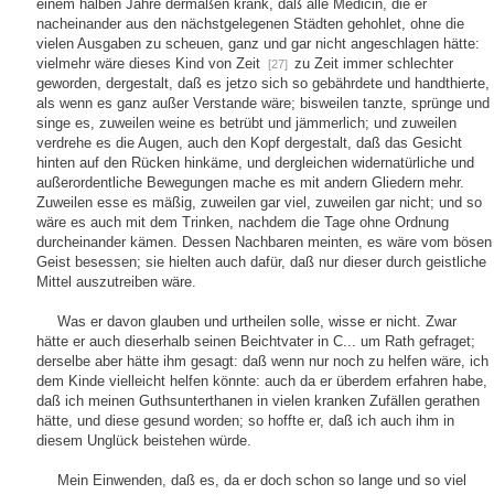
einem halben Jahre dermaßen krank, daß alle Medicin, die er
nacheinander aus den nächstgelegenen Städten gehohlet, ohne die
vielen Ausgaben zu scheuen, ganz und gar nicht angeschlagen hätte:
vielmehr wäre dieses Kind von Zeit
zu Zeit immer schlechter
[27]
geworden, dergestalt, daß es jetzo sich so gebährdete und handthierte,
als wenn es ganz außer Verstande wäre; bisweilen tanzte, sprünge und
singe es, zuweilen weine es betrübt und jämmerlich; und zuweilen
verdrehe es die Augen, auch den Kopf dergestalt, daß das Gesicht
hinten auf den Rücken hinkäme, und dergleichen widernatürliche und
außerordentliche Bewegungen mache es mit andern Gliedern mehr.
Zuweilen esse es mäßig, zuweilen gar viel, zuweilen gar nicht; und so
wäre es auch mit dem Trinken, nachdem die Tage ohne Ordnung
durcheinander kämen. Dessen Nachbaren meinten, es wäre vom bösen
Geist besessen; sie hielten auch dafür, daß nur dieser durch geistliche
Mittel auszutreiben wäre.
Was er davon glauben und urtheilen solle, wisse er nicht. Zwar
hätte er auch dieserhalb seinen Beichtvater in C... um Rath gefraget;
derselbe aber hätte ihm gesagt: daß wenn nur noch zu helfen wäre, ich
dem Kinde vielleicht helfen könnte: auch da er überdem erfahren habe,
daß ich meinen Guthsunterthanen in vielen kranken Zufällen gerathen
hätte, und diese gesund worden; so hoffte er, daß ich auch ihm in
diesem Unglück beistehen würde.
Mein Einwenden, daß es, da er doch schon so lange und so viel