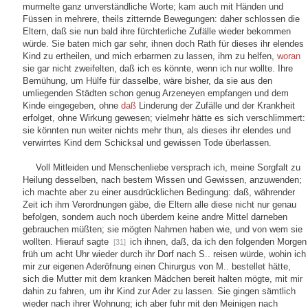
murmelte ganz unverständliche Worte; kam auch mit Händen und
Füssen in mehrere, theils zitternde Bewegungen: daher schlossen die
Eltern, daß sie nun bald ihre fürchterliche Zufälle wieder bekommen
würde. Sie baten mich gar sehr, ihnen doch Rath für dieses ihr elendes
Kind zu ertheilen, und mich erbarmen zu lassen, ihm zu helfen,
woran
sie gar nicht zweifelten, daß ich es könnte, wenn ich nur wollte. Ihre
Bemühung, um Hülfe für dasselbe, wäre bisher, da sie aus den
umliegenden Städten schon genug Arzeneyen empfangen und dem
Kinde eingegeben, ohne
daß
Linderung der Zufälle und der Krankheit
erfolget, ohne Wirkung gewesen; vielmehr hätte es sich verschlimmert:
sie könnten nun weiter nichts mehr thun, als dieses ihr elendes und
verwirrtes Kind dem Schicksal und gewissen Tode überlassen.
Voll Mitleiden und Menschenliebe versprach ich, meine Sorgfalt zu
Heilung desselben, nach bestem Wissen und Gewissen, anzuwenden;
ich machte aber zu einer ausdrücklichen Bedingung: daß, währender
Zeit ich ihm Verordnungen gäbe, die Eltern alle diese nicht nur genau
befolgen, sondern auch noch überdem keine andre Mittel darneben
gebrauchen müßten; sie mögten Nahmen haben wie, und von wem sie
wollten. Hierauf sagte
ich ihnen, daß, da ich den folgenden Morgen
[31]
früh um acht Uhr wieder durch ihr Dorf nach S.. reisen würde, wohin ich
mir zur eigenen Aderöfnung einen Chirurgus von M.. bestellet hätte,
sich die Mutter mit dem kranken Mädchen bereit halten mögte, mit mir
dahin zu fahren, um ihr Kind zur Ader zu lassen. Sie gingen sämtlich
wieder nach ihrer Wohnung; ich aber fuhr mit den Meinigen nach