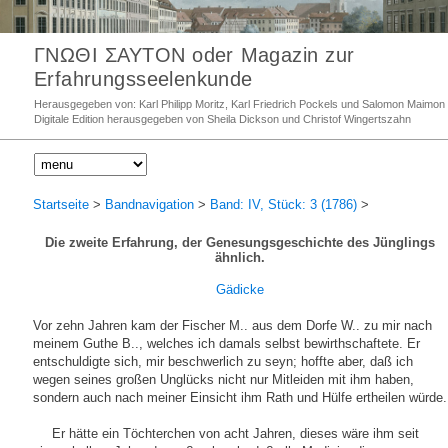
ΓΝΩΘΙ ΣΑΥΤΟΝ oder Magazin zur
Erfahrungsseelenkunde
Herausgegeben von: Karl Philipp Moritz, Karl Friedrich Pockels und Salomon Maimon
Digitale Edition herausgegeben von Sheila Dickson und Christof Wingertszahn
Startseite
>
Bandnavigation
>
Band: IV, Stück: 3 (1786)
>
Die zweite Erfahrung, der Genesungsgeschichte des Jünglings
ähnlich.
Gädicke
Vor zehn Jahren kam der Fischer M.. aus dem Dorfe W.. zu mir nach
meinem Guthe B.., welches ich damals selbst bewirthschaftete. Er
entschuldigte sich, mir beschwerlich zu seyn; hoffte aber, daß ich
wegen seines großen Unglücks nicht nur Mitleiden mit ihm haben,
sondern auch nach meiner Einsicht ihm Rath und Hülfe ertheilen würde.
Er hätte ein Töchterchen von acht Jahren, dieses wäre ihm seit