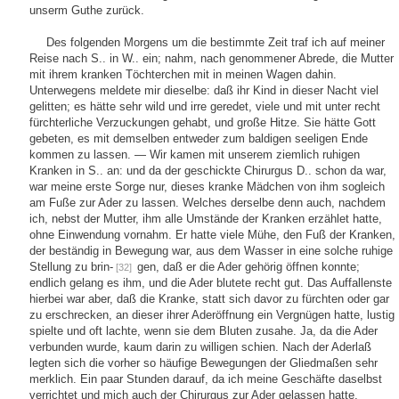
unserm Guthe zurück.
Des folgenden Morgens um die bestimmte Zeit traf ich auf meiner
Reise nach S.. in W.. ein; nahm, nach genommener Abrede, die Mutter
mit ihrem kranken Töchterchen mit in meinen Wagen dahin.
Unterwegens meldete mir dieselbe: daß ihr Kind in dieser Nacht viel
gelitten; es hätte sehr wild und irre geredet, viele und mit unter recht
fürchterliche Verzuckungen gehabt, und große Hitze. Sie hätte Gott
gebeten, es mit demselben entweder zum baldigen seeligen Ende
kommen zu lassen. — Wir kamen mit unserem ziemlich ruhigen
Kranken in S.. an: und da der geschickte Chirurgus D.. schon da war,
war meine erste Sorge nur, dieses kranke Mädchen von ihm sogleich
am Fuße zur Ader zu lassen. Welches derselbe denn auch, nachdem
ich, nebst der Mutter, ihm alle Umstände der Kranken erzählet hatte,
ohne Einwendung vornahm. Er hatte viele Mühe, den Fuß der Kranken,
der beständig in Bewegung war, aus dem Wasser in eine solche ruhige
Stellung zu brin-
gen, daß er die Ader gehörig öffnen konnte;
[32]
endlich gelang es ihm, und die Ader blutete recht gut. Das Auffallenste
hierbei war aber, daß die Kranke, statt sich davor zu fürchten oder gar
zu erschrecken, an dieser ihrer Aderöffnung ein Vergnügen hatte, lustig
spielte und oft lachte, wenn sie dem Bluten zusahe. Ja, da die Ader
verbunden wurde, kaum darin zu willigen schien. Nach der Aderlaß
legten sich die vorher so häufige Bewegungen der Gliedmaßen sehr
merklich. Ein paar Stunden darauf, da ich meine Geschäfte daselbst
verrichtet und mich auch der Chirurgus zur Ader gelassen hatte,