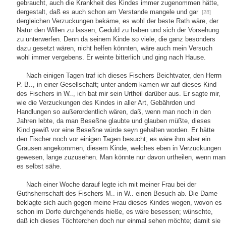
gebraucht, auch die Krankheit des Kindes immer zugenommen hätte,
dergestalt, daß es auch schon am Verstande mangele und gar
[28]
dergleichen Verzuckungen bekäme, es wohl der beste Rath wäre, der
Natur den Willen zu lassen, Geduld zu haben und sich der Vorsehung
zu unterwerfen. Denn da seinem Kinde so viele, die ganz besonders
dazu gesetzt wären, nicht helfen könnten, wäre auch mein Versuch
wohl immer vergebens. Er weinte bitterlich und ging nach Hause.
Nach einigen Tagen traf ich dieses Fischers Beichtvater, den Herrn
P. B.., in einer Gesellschaft; unter andern kamen wir auf dieses Kind
des Fischers in W.., ich bat mir sein Urtheil darüber aus. Er sagte mir,
wie die Verzuckungen des Kindes in aller Art, Gebährden und
Handlungen so außerordentlich wären, daß, wenn man noch in den
Jahren lebte, da man Beseßne glaubte und glauben müßte, dieses
Kind gewiß vor eine Beseßne würde seyn gehalten worden. Er hätte
den Fischer noch vor einigen Tagen besucht; es wäre ihm aber ein
Grausen angekommen, diesem Kinde, welches eben in Verzuckungen
gewesen, lange zuzusehen. Man könnte nur davon urtheilen, wenn man
es selbst sähe.
Nach einer Woche darauf legte ich mit meiner Frau bei der
Guthsherrschaft des Fischers M.. in W.. einen Besuch ab. Die Dame
beklagte sich auch gegen meine Frau dieses Kindes wegen, wovon es
schon im Dorfe durchgehends hieße, es wäre besessen; wünschte,
daß ich dieses Töchterchen doch nur einmal sehen möchte; damit sie