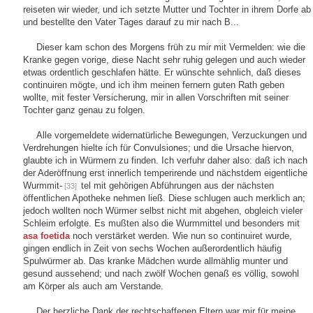
reiseten wir wieder, und ich setzte Mutter und Tochter in ihrem Dorfe ab
und bestellte den Vater Tages darauf zu mir nach B...
Dieser kam schon des Morgens früh zu mir mit Vermelden: wie die
Kranke gegen vorige, diese Nacht sehr ruhig gelegen und auch wieder
etwas ordentlich geschlafen hätte. Er wünschte sehnlich, daß dieses
continuiren mögte, und ich ihm meinen fernern guten Rath geben
wollte, mit fester Versicherung, mir in allen Vorschriften mit seiner
Tochter ganz genau zu folgen.
Alle vorgemeldete widernatürliche Bewegungen, Verzuckungen und
Verdrehungen hielte ich für Convulsiones; und die Ursache hiervon,
glaubte ich in Würmern zu finden. Ich verfuhr daher also: daß ich nach
der Aderöffnung erst innerlich temperirende und nächstdem eigentliche
Wurmmit-
tel mit gehörigen Abführungen aus der nächsten
[33]
öffentlichen Apotheke nehmen ließ. Diese schlugen auch merklich an;
jedoch wollten noch Würmer selbst nicht mit abgehen, obgleich vieler
Schleim erfolgte. Es mußten also die Wurmmittel und besonders mit
asa foetida
noch verstärket werden. Wie nun so continuiret wurde,
gingen endlich in Zeit von sechs Wochen außerordentlich häufig
Spulwürmer ab. Das kranke Mädchen wurde allmählig munter und
gesund aussehend; und nach zwölf Wochen genaß es völlig, sowohl
am Körper als auch am Verstande.
Der herzliche Dank der rechtschaffenen Eltern war mir für meine