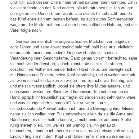
und
auch dessen Eltern mein Urtheil darüber hören könnten. Denn
[29]
vielleicht fände ich das Kind anders, als ich mir vorstelle. Ich willigte
sehr gerne ein. Denen Eltern wurde also dieses hinterbracht; und da
das Kind eben sich am besten befand, es auch gutes Sommerwetter
war, kam die Mutter mit ihm auf dem herrschaftlichen Hofe an, und der
Vater folgte nach.
Sie war ein ziemlich herangewachsenes Mädchen von ungefähr
acht Jahren und sahe abwechselnd bald roth bald blas aus: vielleicht
verursachte meine und anderer Gegenwart anfänglich diese
Veränderung ihrer Gesichtsfarbe. Ganz genau von mir betrachtet, sahe
sie mich wieder dreist an; jedoch konnte sie nicht stille stehen,
obschon ihre Mutter sie bei der linken Hand hielte. Sie bewegte sich
mit Händen und Füssen, nebst Kopf beständig, und zuweilen so stark,
als wenn sie schien tanzen zu wollen. Ihre Sprache war flüchtig, wild
und meist unverständlich; wobei sie öfters ihre Mutter ansahe, und
denn wieder weiter ihre Blicke wild herumwarf. Ich nahm sie an die
Hand; sprach ihr freundlich zu; fragte: ob sie denn so sehr krank wäre,
und was ihr eigentlich schmerzte? Nur verwirrte, kurze,
nichtsbedeutende Antwort bekam ich; und die Bewegung ihrer Glieder
nahm zu. Ich wollte ihren Puls erforschen; allein da sie die Arme und
Hände niemals stille halten konnte, ja nicht einmahl auf einer Stelle
ruhig stehen blieb,
war es mir unmöglich, ihn genau zu
[30]
beobachten; sondern ich merkte nur soviel, daß er etwas voll schlug.
Endlich fing sie mit dem Kopf und Halse immer mehr zu drehen an;